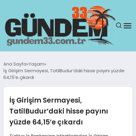
ANASAYFA
Ana Sayfa
Yaşam
İş Girişim Sermayesi, TatilBudur’daki hisse payını yüzde
GÜNDEM
64,15’e çıkardı
YAŞAM
İş Girişim Sermayesi,
SAĞLIK
TatilBudur’daki hisse payını
yüzde 64,15’e çıkardı
TEKNOLOJI
Türkiye İş Bankası’nın iştiraklerinden İş Girişim