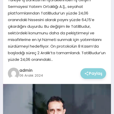
EKONOMI
Sermayesi Yatırım Ortaklığı A.Ş., seyahat
platformlarından TatilBudur’un yüzde 24,06
MAGAZIN
oranındaki hissesini alarak payını yüzde 64,15’e
çıkardığını duyurdu. Bu değişim ile TatilBudur,
sektördeki konumunu daha da pekiştirmeyi ve
misafirlerine en iyi hizmeti sunmak için yatırımlarını
sürdürmeyi hedefliyor. Ön protokolün 8 Kasım’da
başladığı süreç 2 Aralık’ta tamamlandı. TatilBudur’un
yüzde 24,06 oranındaki…
admin
Paylaş
06 Aralık 2024