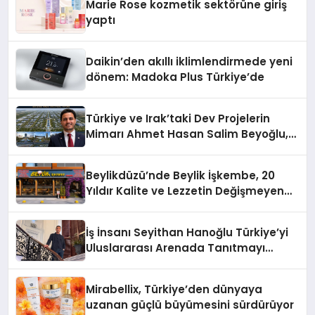
Marie Rose kozmetik sektörüne giriş
yaptı
Daikin’den akıllı iklimlendirmede yeni
dönem: Madoka Plus Türkiye’de
Türkiye ve Irak’taki Dev Projelerin
Mimarı Ahmet Hasan Salim Beyoğlu,
10 Milyon Metrekarelik “Al Yusuf
Holding Industrial City” Projesini
Beylikdüzü’nde Beylik İşkembe, 20
Hayata Geçirecek
Yıldır Kalite ve Lezzetin Değişmeyen
Adresi
İş İnsanı Seyithan Hanoğlu Türkiye’yi
Uluslararası Arenada Tanıtmayı
Hedefliyor
Mirabellix, Türkiye’den dünyaya
uzanan güçlü büyümesini sürdürüyor