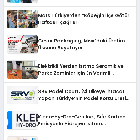
Mars Türkiye’den “Köpeğini İşe Götür
Haftası” çağrısı
Cesur Packaging, Mısır’daki Üretim
Üssünü Büyütüyor
Elektrikli Yerden Isıtma Seramik ve
Parke Zeminler İçin En Verimli
Çözümler
SRV Padel Court, 24 Ülkeye İhracat
Yapan Türkiye’nin Padel Kortu Üretim
Gücü
Kleen-Hy-Dro-Gen Inc., Sıfır Karbon
Emisyonlu Hidrojen Isıtma
Teknolojisinde ISO ve TSSA
Düzenleyici Onaylarını Aldı