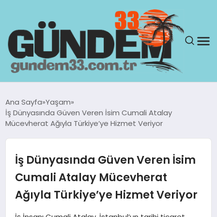
ANASAYFA
Ana Sayfa
Yaşam
İş Dünyasında Güven Veren İsim Cumali Atalay
GÜNDEM
Mücevherat Ağıyla Türkiye’ye Hizmet Veriyor
YAŞAM
İş Dünyasında Güven Veren İsim
SAĞLIK
Cumali Atalay Mücevherat
Ağıyla Türkiye’ye Hizmet Veriyor
TEKNOLOJI
İş İnsanı Cumali Atalay, İstanbul’un tarihi ticaret