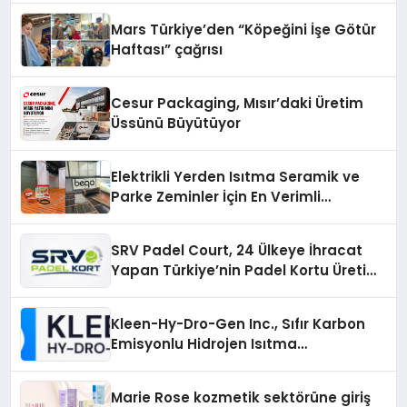
Mars Türkiye’den “Köpeğini İşe Götür
Haftası” çağrısı
Cesur Packaging, Mısır’daki Üretim
Üssünü Büyütüyor
Elektrikli Yerden Isıtma Seramik ve
Parke Zeminler İçin En Verimli
Çözümler
SRV Padel Court, 24 Ülkeye İhracat
Yapan Türkiye’nin Padel Kortu Üretim
Gücü
Kleen-Hy-Dro-Gen Inc., Sıfır Karbon
Emisyonlu Hidrojen Isıtma
Teknolojisinde ISO ve TSSA
Düzenleyici Onaylarını Aldı
Marie Rose kozmetik sektörüne giriş