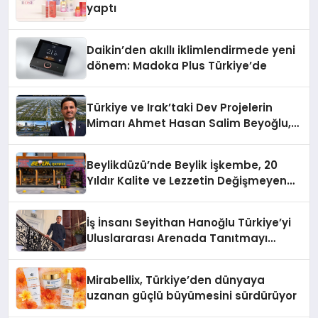
yaptı
Daikin’den akıllı iklimlendirmede yeni
dönem: Madoka Plus Türkiye’de
Türkiye ve Irak’taki Dev Projelerin
Mimarı Ahmet Hasan Salim Beyoğlu,
10 Milyon Metrekarelik “Al Yusuf
Holding Industrial City” Projesini
Beylikdüzü’nde Beylik İşkembe, 20
Hayata Geçirecek
Yıldır Kalite ve Lezzetin Değişmeyen
Adresi
İş İnsanı Seyithan Hanoğlu Türkiye’yi
Uluslararası Arenada Tanıtmayı
Hedefliyor
Mirabellix, Türkiye’den dünyaya
uzanan güçlü büyümesini sürdürüyor