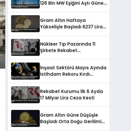
126 Bin MW Eşiğini Aştı Güneş
Enerjisi Payı Arttı
Gram Altın Haftaya
Yükselişle Başladı 6237 Lirayı
Gördü
Nükleer Tıp Pazarında 11
Şirkete Rekabet
Soruşturması Başladı
İnşaat Sektörü Mayıs Ayında
İstihdam Rekoru Kırdı
Kentsel Dönüşümün Büyük
Payı Var
Rekabet Kurumu İlk 6 Ayda
17 Milyar Lira Ceza Kesti
Gram Altın Güne Düşüşle
Başladı Orta Doğu Gerilimi
Fiyatları Etkiliyor