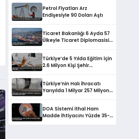
Petrol Fiyatları Arz
Endişesiyle 90 Doları Aştı
Ticaret Bakanlığı 6 Ayda 57
Ülkeyle Ticaret Diplomasisi
Yürüttü
Türkiye’de 5 Yılda Eğitim İçin
2.6 Milyon Kişi Şehir
Değiştirdi
Türkiye’nin Halı İhracatı
Yarıyılda 1 Milyar 257 Milyon
Dolara Ulaştı
DOA Sistemi İthal Ham
Madde İhtiyacını Yüzde 35-
40 Azaltacak