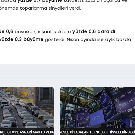
ik bazda
yüzde 0,7 büyüme
kaydetti. 2023’ün üçüncü ve
önemde toparlanma sinyalleri verdi.
de 0,6
büyürken, inşaat sektörü
yüzde 0,6 daraldı
.
yüzde 0,3 büyüme
gösterdi. Nisan ayında ise aylık bazda