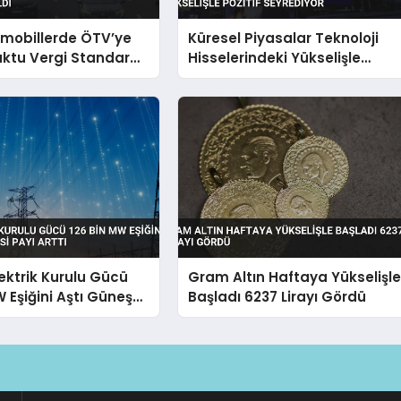
omobillerde ÖTV’ye
Küresel Piyasalar Teknoloji
ktu Vergi Standardı
Hisselerindeki Yükselişle
Pozitif Seyrediyor
lektrik Kurulu Gücü
Gram Altın Haftaya Yükselişl
W Eşiğini Aştı Güneş
Başladı 6237 Lirayı Gördü
yı Arttı