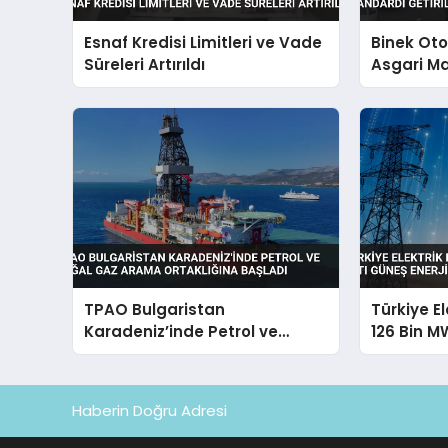
Esnaf Kredisi Limitleri ve Vade
Binek Ot
Süreleri Artırıldı
Asgari Ma
Getirildi
TPAO Bulgaristan
Türkiye E
Karadeniz’inde Petrol ve
126 Bin M
Doğal Gaz Arama Ortaklığına
Enerjisi Pa
Başladı
Haberin Doğru Adresi