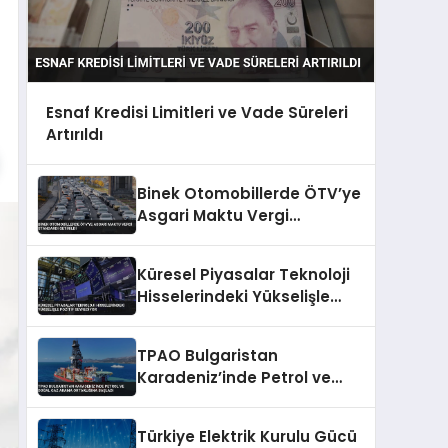
Esnaf Kredisi Limitleri ve Vade Süreleri
Artırıldı
Binek Otomobillerde ÖTV’ye
Asgari Maktu Vergi
Standardı Getirildi
Küresel Piyasalar Teknoloji
Hisselerindeki Yükselişle
Pozitif Seyrediyor
TPAO Bulgaristan
Karadeniz’inde Petrol ve
Doğal Gaz Arama
Ortaklığına Başladı
Türkiye Elektrik Kurulu Gücü