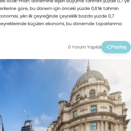
eki ocak-mart dönemine ilişkin büyüme tahmini yüzde 0,7’ye
S) verilerine göre, bu dönem için önceki yüzde 0,6’lık tahmin
onomisi, yılın ilk çeyreğinde çeyreklik bazda yüzde 0,7
çeyreklerinde küçülen ekonomi, bu dönemde toparlanma
0 Yorum Yapıldı
Paylaş