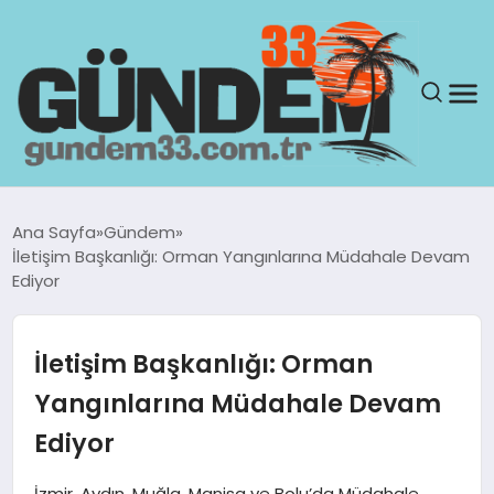
ANASAYFA
Ana Sayfa
Gündem
İletişim Başkanlığı: Orman Yangınlarına Müdahale Devam
GÜNDEM
Ediyor
YAŞAM
İletişim Başkanlığı: Orman
SAĞLIK
Yangınlarına Müdahale Devam
Ediyor
TEKNOLOJI
İzmir, Aydın, Muğla, Manisa ve Bolu’da Müdahale