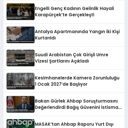
Engelli Genç Kadının Gelinlik Hayali
Karapürçek’te Gerçekleşti
Antalya Apartmanında Yangın İki Kişi
Kurtarıldı
Suudi Arabistan Çok Girişli Umre
Vizesi Şartlarını Açıkladı
Kesimhanelerde Kamera Zorunluluğu
1 Ocak 2027’de Başlıyor
Bakan Gürlek Ahbap Soruşturmasını
Değerlendirdi Bağış Güvenini İstismar
Ettirmeyiz
MASAK’tan Ahbap Raporu Yurt Dışı