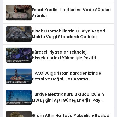
Esnaf Kredisi Limitleri ve Vade Süreleri
Artırıldı
Binek Otomobillerde ÖTV’ye Asgari
Maktu Vergi Standardı Getirildi
Küresel Piyasalar Teknoloji
Hisselerindeki Yükselişle Pozitif
Seyrediyor
TPAO Bulgaristan Karadeniz’inde
Petrol ve Doğal Gaz Arama
Ortaklığına Başladı
Türkiye Elektrik Kurulu Gücü 126 Bin
MW Eşiğini Aştı Güneş Enerjisi Payı
Arttı
Gram Altın Haftaya Yükselişle Başladı