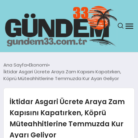
ANASAYFA
Ana Sayfa
Ekonomi
İktidar Asgari Ücrete Araya Zam Kapısını Kapatırken,
GÜNDEM
Köprü Müteahhitlerine Temmuzda Kur Ayarı Geliyor
YAŞAM
İktidar Asgari Ücrete Araya Zam
SAĞLIK
Kapısını Kapatırken, Köprü
Müteahhitlerine Temmuzda Kur
TEKNOLOJI
Ayarı Geliyor