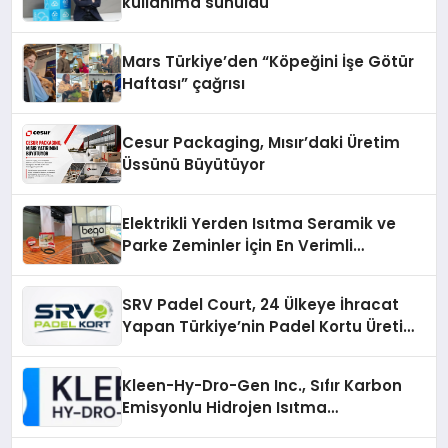
kullanıma sunuldu
Mars Türkiye’den “Köpeğini İşe Götür
Haftası” çağrısı
Cesur Packaging, Mısır’daki Üretim
Üssünü Büyütüyor
Elektrikli Yerden Isıtma Seramik ve
Parke Zeminler İçin En Verimli
Çözümler
SRV Padel Court, 24 Ülkeye İhracat
Yapan Türkiye’nin Padel Kortu Üretim
Gücü
Kleen-Hy-Dro-Gen Inc., Sıfır Karbon
Emisyonlu Hidrojen Isıtma
Teknolojisinde ISO ve TSSA