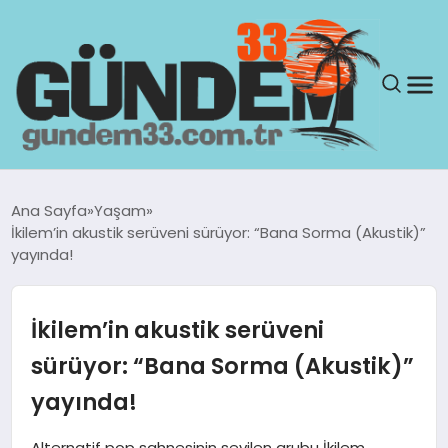
ANASAYFA
Ana Sayfa
Yaşam
İkilem’in akustik serüveni sürüyor: “Bana Sorma (Akustik)”
GÜNDEM
yayında!
YAŞAM
İkilem’in akustik serüveni
SAĞLIK
sürüyor: “Bana Sorma (Akustik)”
yayında!
TEKNOLOJI
Alternatif pop sahnesinin sevilen grubu İkilem,