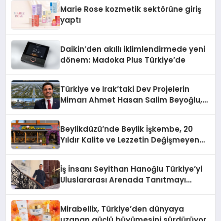
Düzenleyici Onaylarını Aldı
Marie Rose kozmetik sektörüne giriş
yaptı
Daikin’den akıllı iklimlendirmede yeni
dönem: Madoka Plus Türkiye’de
Türkiye ve Irak’taki Dev Projelerin
Mimarı Ahmet Hasan Salim Beyoğlu,
10 Milyon Metrekarelik “Al Yusuf
Holding Industrial City” Projesini
Beylikdüzü’nde Beylik İşkembe, 20
Hayata Geçirecek
Yıldır Kalite ve Lezzetin Değişmeyen
Adresi
İş İnsanı Seyithan Hanoğlu Türkiye’yi
Uluslararası Arenada Tanıtmayı
Hedefliyor
Mirabellix, Türkiye’den dünyaya
uzanan güçlü büyümesini sürdürüyor