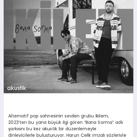
Alternatif pop sahnesinin sevilen grubu İkilem,
2023’ten bu yana büyük ilgi gören “Bana Sorma” adlı
şarkısını bu kez akustik bir düzenlemeyle
dinleyicilerle buluşturuyor. Harun Çelik imzalı sözleriyle