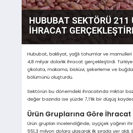
Hububat, bakliyat, yağlı tohumlar ve mamulleri
4,8 milyar dolarlık ihracat gerçekleştirdi. Türkiy
çikolata, makarna, bisküvi, şekerleme ve buğday
bölümünü oluşturdu.
Sektörün bu dönemdeki ihracatında miktar bazın
değer bazında ise yüzde 7,1’lik bir düşüş kaydedi
Ürün Gruplarına Göre İhracat 
Ürün grupları incelendiğinde, ayçiçek yağının ih
551,3 milyon dolara ulaşarak ilk sırada yer aldı