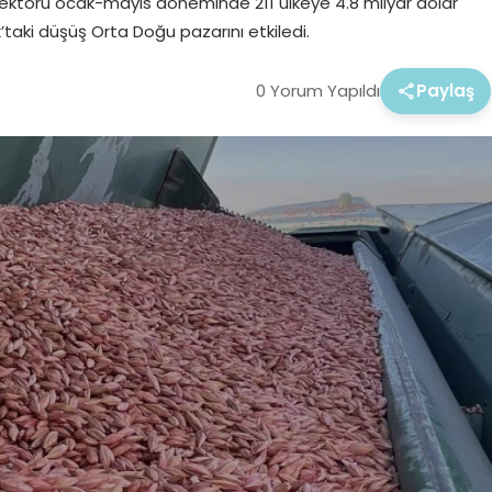
sektörü ocak-mayıs döneminde 211 ülkeye 4.8 milyar dolar
ak’taki düşüş Orta Doğu pazarını etkiledi.
0 Yorum Yapıldı
Paylaş