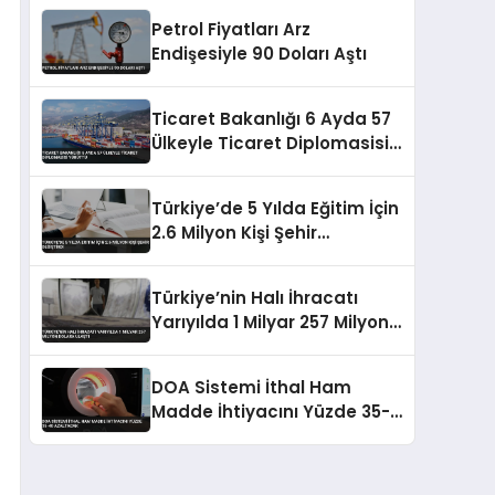
Petrol Fiyatları Arz
Endişesiyle 90 Doları Aştı
Ticaret Bakanlığı 6 Ayda 57
Ülkeyle Ticaret Diplomasisi
Yürüttü
Türkiye’de 5 Yılda Eğitim İçin
2.6 Milyon Kişi Şehir
Değiştirdi
Türkiye’nin Halı İhracatı
Yarıyılda 1 Milyar 257 Milyon
Dolara Ulaştı
DOA Sistemi İthal Ham
Madde İhtiyacını Yüzde 35-
40 Azaltacak