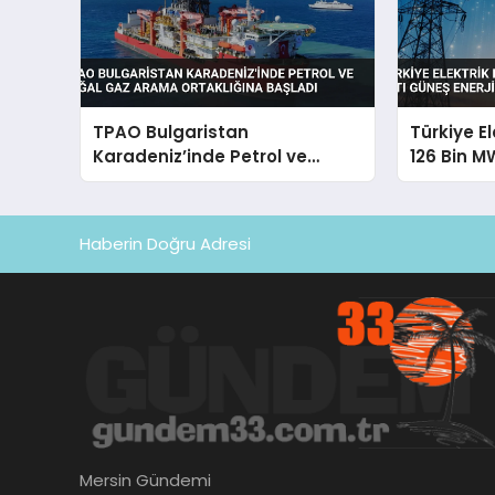
TPAO Bulgaristan
Türkiye E
Karadeniz’inde Petrol ve
126 Bin M
Doğal Gaz Arama Ortaklığına
Enerjisi Pa
Başladı
Haberin Doğru Adresi
Mersin Gündemi