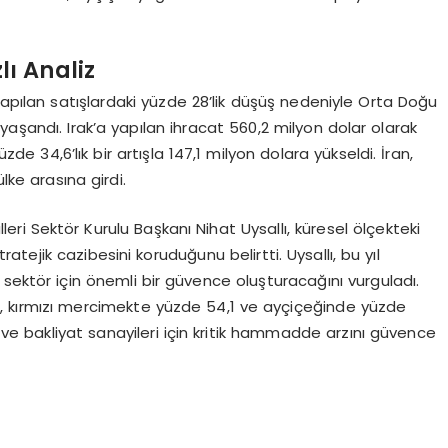
lı Analiz
yapılan satışlardaki yüzde 28’lik düşüş nedeniyle Orta Doğu
yaşandı. Irak’a yapılan ihracat 560,2 milyon dolar olarak
üzde 34,6’lık bir artışla 147,1 milyon dolara yükseldi. İran,
lke arasına girdi.
ri Sektör Kurulu Başkanı Nihat Uysallı, küresel ölçekteki
ejik cazibesini koruduğunu belirtti. Uysallı, bu yıl
sektör için önemli bir güvence oluşturacağını vurguladı.
, kırmızı mercimekte yüzde 54,1 ve ayçiçeğinde yüzde
yağ ve bakliyat sanayileri için kritik hammadde arzını güvence