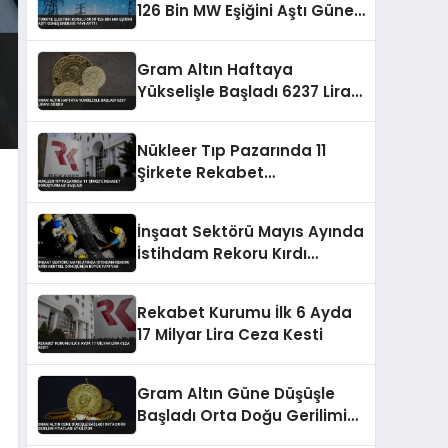
126 Bin MW Eşiğini Aştı Güneş
Enerjisi Payı Arttı
Gram Altın Haftaya
Yükselişle Başladı 6237 Lirayı
Gördü
Nükleer Tıp Pazarında 11
Şirkete Rekabet
Soruşturması Başladı
İnşaat Sektörü Mayıs Ayında
İstihdam Rekoru Kırdı
Kentsel Dönüşümün Büyük
Payı Var
Rekabet Kurumu İlk 6 Ayda
17 Milyar Lira Ceza Kesti
Gram Altın Güne Düşüşle
Başladı Orta Doğu Gerilimi
Fiyatları Etkiliyor