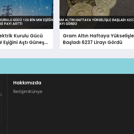
lektrik Kurulu Gücü
Gram Altın Haftaya Yükselişl
W Eşiğini Aştı Güneş
Başladı 6237 Lirayı Gördü
yı Arttı
Hakkımızda
İletişim
Künye