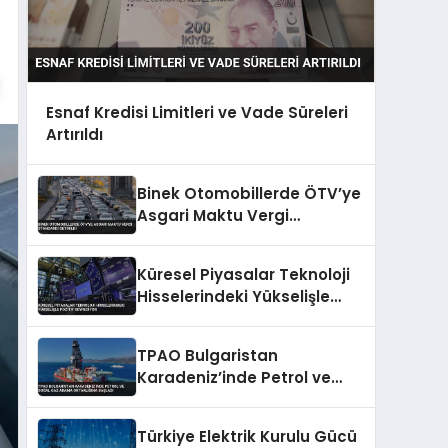
Esnaf Kredisi Limitleri ve Vade Süreleri
Artırıldı
Binek Otomobillerde ÖTV’ye
Asgari Maktu Vergi
Standardı Getirildi
Küresel Piyasalar Teknoloji
Hisselerindeki Yükselişle
Pozitif Seyrediyor
TPAO Bulgaristan
Karadeniz’inde Petrol ve
Doğal Gaz Arama
Ortaklığına Başladı
Türkiye Elektrik Kurulu Gücü