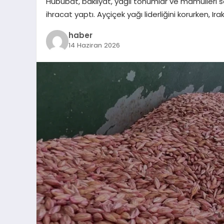
Hububat, bakliyat, yağlı tohumlar ve mamulleri 
ihracat yaptı. Ayçiçek yağı liderliğini korurken, Ir
haber
14 Haziran 2026