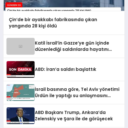
Çin’de bir ayakkabı fabrikasında çıkan
yangında 28 kişi öldü
Katil İsrail’in Gazze’ye gün içinde
düzenlediği saldırılarda hayatını
kaybedenlerin sayısı 10’a yükseldi
ABD: İran’a saldırı başlattık
İsrail basınına göre, Tel Aviv yönetimi
Ürdün ile yaptığı su anlaşmasını
yenilemeyecek
ABD Başkanı Trump, Ankara’da
Zelenskiy ve Şara ile de görüşecek