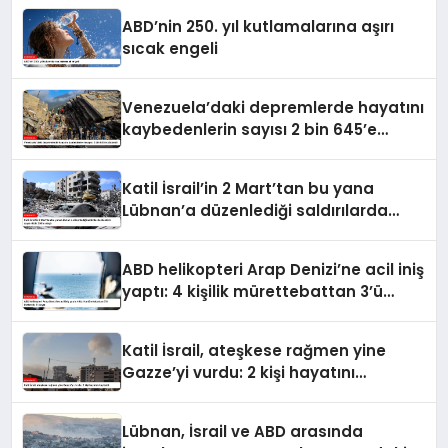
ABD’nin 250. yıl kutlamalarına aşırı
sıcak engeli
Venezuela’daki depremlerde hayatını
kaybedenlerin sayısı 2 bin 645’e
yükseldi
Katil İsrail’in 2 Mart’tan bu yana
Lübnan’a düzenlediği saldırılarda
ölenlerin sayısı 4 bin 298’e ulaştı
ABD helikopteri Arap Denizi’ne acil iniş
yaptı: 4 kişilik mürettebattan 3’ü
kurtarıldı, 1’i kayıp
Katil İsrail, ateşkese rağmen yine
Gazze’yi vurdu: 2 kişi hayatını
kaybetti
Lübnan, İsrail ve ABD arasında