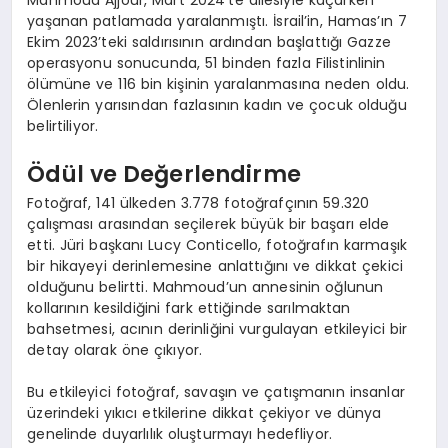
Mahmoud Ajjour, Mart 2024’te ailesiyle kaçarken
yaşanan patlamada yaralanmıştı. İsrail’in, Hamas’ın 7
Ekim 2023’teki saldırısının ardından başlattığı Gazze
operasyonu sonucunda, 51 binden fazla Filistinlinin
ölümüne ve 116 bin kişinin yaralanmasına neden oldu.
Ölenlerin yarısından fazlasının kadın ve çocuk olduğu
belirtiliyor.
Ödül ve Değerlendirme
Fotoğraf, 141 ülkeden 3.778 fotoğrafçının 59.320
çalışması arasından seçilerek büyük bir başarı elde
etti. Jüri başkanı Lucy Conticello, fotoğrafın karmaşık
bir hikayeyi derinlemesine anlattığını ve dikkat çekici
olduğunu belirtti. Mahmoud’un annesinin oğlunun
kollarının kesildiğini fark ettiğinde sarılmaktan
bahsetmesi, acının derinliğini vurgulayan etkileyici bir
detay olarak öne çıkıyor.
Bu etkileyici fotoğraf, savaşın ve çatışmanın insanlar
üzerindeki yıkıcı etkilerine dikkat çekiyor ve dünya
genelinde duyarlılık oluşturmayı hedefliyor.