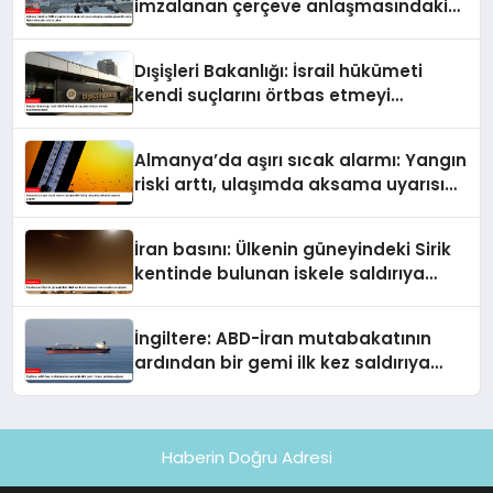
imzalanan çerçeve anlaşmasındaki
güvenlik ekine ilişkin detaylar ortaya
çıktı
Dışişleri Bakanlığı: İsrail hükümeti
kendi suçlarını örtbas etmeyi
hedeflemektedir
Almanya’da aşırı sıcak alarmı: Yangın
riski arttı, ulaşımda aksama uyarısı
yapıldı
İran basını: Ülkenin güneyindeki Sirik
kentinde bulunan iskele saldırıya
uğradı
İngiltere: ABD-İran mutabakatının
ardından bir gemi ilk kez saldırıya
uğradı
Haberin Doğru Adresi