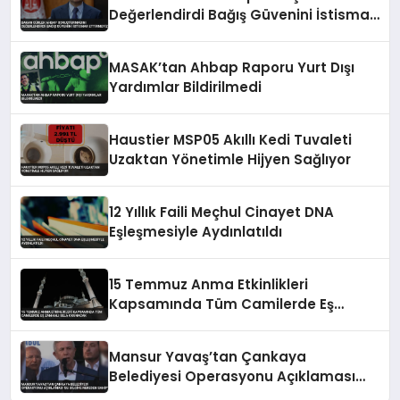
Değerlendirdi Bağış Güvenini İstismar
Ettirmeyiz
MASAK’tan Ahbap Raporu Yurt Dışı
Yardımlar Bildirilmedi
Haustier MSP05 Akıllı Kedi Tuvaleti
Uzaktan Yönetimle Hijyen Sağlıyor
12 Yıllık Faili Meçhul Cinayet DNA
Eşleşmesiyle Aydınlatıldı
15 Temmuz Anma Etkinlikleri
Kapsamında Tüm Camilerde Eş
Zamanlı Sela Okunacak
Mansur Yavaş’tan Çankaya
Belediyesi Operasyonu Açıklaması
‘Bu Bilgiye Nereden Sahip’