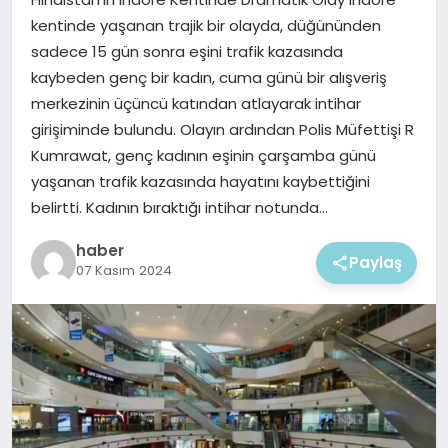
EKONOMI
kentinde yaşanan trajik bir olayda, düğününden
sadece 15 gün sonra eşini trafik kazasında
MAGAZIN
kaybeden genç bir kadın, cuma günü bir alışveriş
merkezinin üçüncü katından atlayarak intihar
girişiminde bulundu. Olayın ardından Polis Müfettişi R
Kumrawat, genç kadının eşinin çarşamba günü
yaşanan trafik kazasında hayatını kaybettiğini
belirtti. Kadının bıraktığı intihar notunda…
haber
Paylaş
07 Kasım 2024