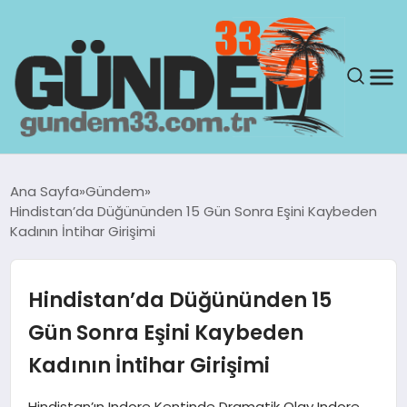
ANASAYFA
Ana Sayfa
Gündem
Hindistan’da Düğününden 15 Gün Sonra Eşini Kaybeden
GÜNDEM
Kadının İntihar Girişimi
YAŞAM
Hindistan’da Düğününden 15
SAĞLIK
Gün Sonra Eşini Kaybeden
Kadının İntihar Girişimi
TEKNOLOJI
Hindistan’ın Indore Kentinde Dramatik Olay Indore