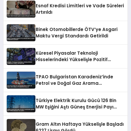
Esnaf Kredisi Limitleri ve Vade Süreleri
Artırıldı
Binek Otomobillerde ÖTV’ye Asgari
Maktu Vergi Standardı Getirildi
Küresel Piyasalar Teknoloji
Hisselerindeki Yükselişle Pozitif
Seyrediyor
TPAO Bulgaristan Karadeniz’inde
Petrol ve Doğal Gaz Arama
Ortaklığına Başladı
Türkiye Elektrik Kurulu Gücü 126 Bin
MW Eşiğini Aştı Güneş Enerjisi Payı
Arttı
Gram Altın Haftaya Yükselişle Başladı
6237 Lirayı Gördü