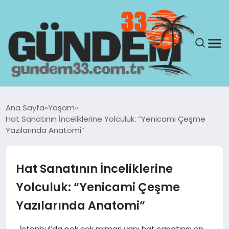
ANASAYFA
Ana Sayfa
Yaşam
Hat Sanatının İnceliklerine Yolculuk: “Yenicami Çeşme
GÜNDEM
Yazılarında Anatomi”
YAŞAM
Hat Sanatının İnceliklerine
SAĞLIK
Yolculuk: “Yenicami Çeşme
Yazılarında Anatomi”
TEKNOLOJI
İstanbul’da pek çok mimari yapı hat sanatının en