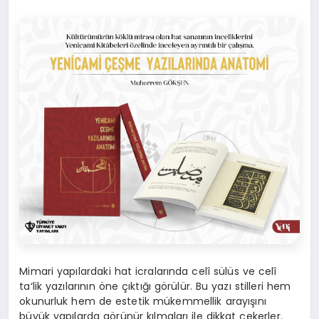
Mimari yapılardaki hat icralarında celî sülüs ve celî
ta‘lik yazılarının öne çıktığı görülür. Bu yazı stilleri hem
okunurluk hem de estetik mükemmellik arayışını
büyük yapılarda görünür kılmaları ile dikkat çekerler.