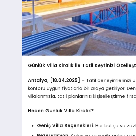
Günlük Villa Kiralık ile Tatil Keyfinizi Özelleşt
Antalya, [18.04.2025]
– Tatil deneyimlerinizi 
konforu uygun fiyatlarla bir araya getiriyor. De
villalarımızla, tatil planlarınızı kişiselleştirme fır
Neden Günlük Villa Kiralık?
Geniş Villa Seçenekleri
: Her bütçe ve zevk
Rezervasyon
: Kolay ve güvenilir online re