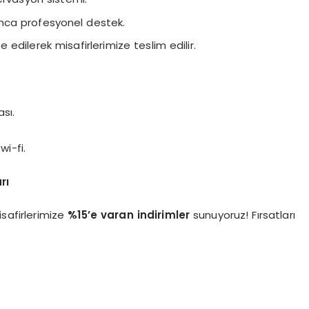
nca profesyonel destek.
ilize edilerek misafirlerimize teslim edilir.
sı.
wi-fi.
rı
isafirlerimize
%15’e varan indirimler
sunuyoruz! Fırsatları