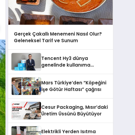
Gerçek Çakallı Menemeni Nasıl Olur?
Geleneksel Tarif ve Sunum
Tencent Hy3 dünya
genelinde kullanıma
sunuldu
Mars Türkiye’den “Köpeğini
İşe Götür Haftası” çağrısı
Cesur Packaging, Mısır’daki
Üretim Üssünü Büyütüyor
Elektrikli Yerden Isıtma