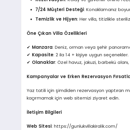
7/24 Müşteri Desteği
: Konaklamanız boyu
Temizlik ve Hijyen
: Her villa, titizlikle ster
Öne Çıkan Villa Özellikleri
✔
Manzara
: Deniz, orman veya şehir panorama
✔
Kapasite
: 2 ila 14 + kişiye uygun seçenekler.
✔
Olanaklar
: Özel havuz, jakuzi, barbekü alanı, 
Kampanyalar ve Erken Rezervasyon Fırsatla
Yaz tatili için şimdiden rezervasyon yaptıran m
kaçırmamak için web sitemizi ziyaret edin.
İletişim Bilgileri
Web Sitesi
: https://gunlukvillakiralik.com/