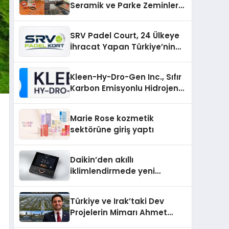
Seramik ve Parke Zeminler
İçin En Verimli Çözümler
SRV Padel Court, 24 Ülkeye
İhracat Yapan Türkiye’nin
Padel Kortu Üretim Gücü
Kleen-Hy-Dro-Gen Inc., Sıfır
Karbon Emisyonlu Hidrojen
Isıtma Teknolojisinde ISO ve
TSSA Düzenleyici Onaylarını
Marie Rose kozmetik
Aldı
sektörüne giriş yaptı
Daikin’den akıllı
iklimlendirmede yeni
dönem: Madoka Plus
Türkiye’de
Türkiye ve Irak’taki Dev
Projelerin Mimarı Ahmet
Hasan Salim Beyoğlu, 10