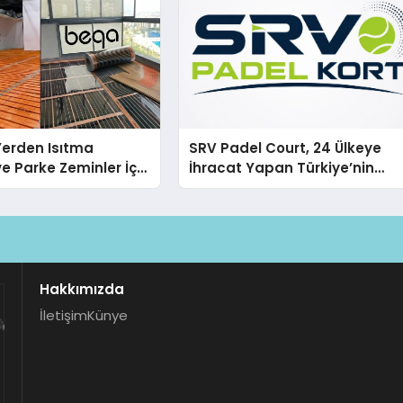
 Yerden Isıtma
SRV Padel Court, 24 Ülkeye
e Parke Zeminler İçin
İhracat Yapan Türkiye’nin
i Çözümler
Padel Kortu Üretim Gücü
Hakkımızda
İletişim
Künye