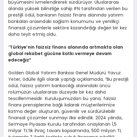
büyümesini ivmelendirerek sürdürüyor. Uluslararası
alanda yüksek bilinirliğe sahip IFN tarafından verilen bu
prestijli ödül, bankanın faizsiz finans alanında yatırım
bankaları arasındaki sağlam konumunu ve yenilikçi
finansal çözümlerle sektöre kazandırdığı değeri bir kez
daha teyit etmiş oldu.
“
T
ürkiye’nin
faizsiz finans alanında artmakta olan
global rekabet gücüne katkı vermeye devam
edeceğiz”
Golden Global Yatırım Bankası Genel Müdürü Yavuz
Yeter, ödülle ilgili olarak yaptığı açıklamada, “Bu prestijli
ödül, faizsiz yatırım bankacılığı alanındaki öncü
rolümüzün uluslararası düzeyde bir kez daha
tescillenmesidir. Kuruluşumuzdan bu yana, faizsiz
finans prensiplerine bağlı kalarak müşterilerimize
katma değer oluşturan, güvenilir ve sürdürülebilir
finansal çözümler sunmayı ilke edindik. 2024 yılında,
Sermaye Piyasası Kurulu tarafından onaylanan 1,5
milyar TL’lik ihraç tavanı kapsamında, 500 milyon TL