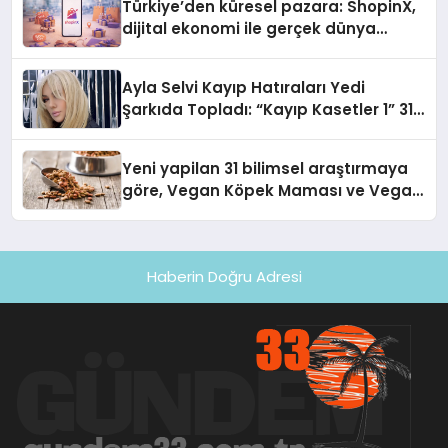
Türkiye’den küresel pazara: ShopinX,
dijital ekonomi ile gerçek dünya
alışverişini bir araya getirmeyi
hedefliyor
Ayla Selvi Kayıp Hatıraları Yedi
Şarkıda Topladı: “Kayıp Kasetler 1” 31
Temmuz’da Çıktı
Yeni yapilan 31 bilimsel araştırmaya
göre, Vegan Köpek Maması ve Vegan
Kedi Mamasının İyi Sindirildiğini
Ortaya Koydu
Haberin Doğru Adresi