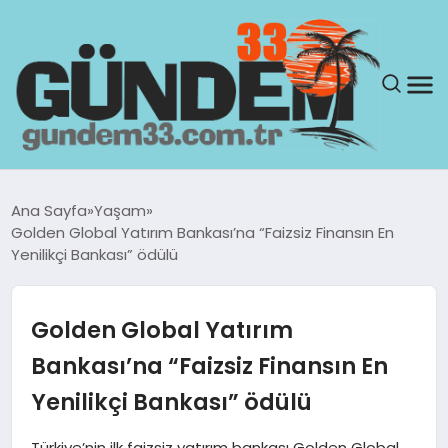
ANASAYFA
Ana Sayfa
Yaşam
Golden Global Yatırım Bankası’na “Faizsiz Finansın En
GÜNDEM
Yenilikçi Bankası” ödülü
YAŞAM
Golden Global Yatırım
SAĞLIK
Bankası’na “Faizsiz Finansın En
Yenilikçi Bankası” ödülü
TEKNOLOJI
Türkiye’nin ilk faizsiz yatırım bankası Golden Global