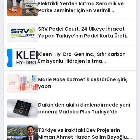
Elektrikli Yerden Isıtma Seramik ve
Parke Zeminler İçin En Verimli
Çözümler
SRV Padel Court, 24 Ülkeye İhracat
Yapan Türkiye’nin Padel Kortu Üretim
Gücü
Kleen-Hy-Dro-Gen Inc., Sıfır Karbon
Emisyonlu Hidrojen Isıtma
Teknolojisinde ISO ve TSSA
Düzenleyici Onaylarını Aldı
Marie Rose kozmetik sektörüne giriş
yaptı
Daikin’den akıllı iklimlendirmede yeni
dönem: Madoka Plus Türkiye’de
Türkiye ve Irak’taki Dev Projelerin
Mimarı Ahmet Hasan Salim Beyoğlu,