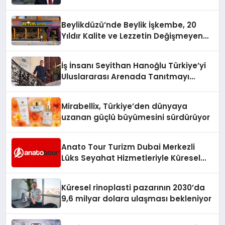
10 Milyon Metrekarelik “Al Yusuf
Holding Industrial City” Projesini
Beylikdüzü’nde Beylik İşkembe, 20
Hayata Geçirecek
Yıldır Kalite ve Lezzetin Değişmeyen
Adresi
İş İnsanı Seyithan Hanoğlu Türkiye’yi
Uluslararası Arenada Tanıtmayı
Hedefliyor
Mirabellix, Türkiye’den dünyaya
uzanan güçlü büyümesini sürdürüyor
Anato Tour Turizm Dubai Merkezli
Lüks Seyahat Hizmetleriyle Küresel
Turizmde Öne Çıkıyor
Küresel rinoplasti pazarının 2030’da
9,6 milyar dolara ulaşması bekleniyor