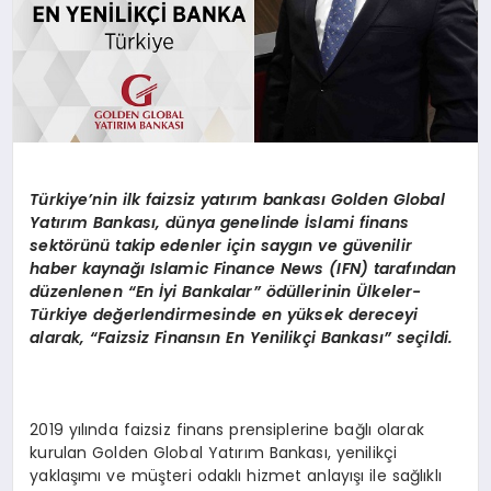
Türkiye
’
nin ilk faizsiz yatırım bankası
Golden Global
Yat
ırım Bankası, dünya genelinde İslami finans
sekt
ö
rünü takip edenler için saygın ve güvenilir
haber kaynağı
Islamic Finance News (IFN) taraf
ından
düzenlenen
“
En
İyi Bankalar” ödüllerinin
Ü
lkeler-
Türkiye değerlendirmesinde en yüksek dereceyi
alarak,
“
Faizsiz Finansın En Yenilikçi Bankası” seçildi.
2019 yılında faizsiz finans prensiplerine bağlı olarak
kurulan Golden Global Yatırım Bankası, yenilikçi
yaklaşımı ve müşteri odaklı hizmet anlayışı ile sağlıklı