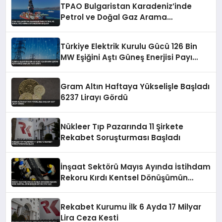
TPAO Bulgaristan Karadeniz’inde
Petrol ve Doğal Gaz Arama
Ortaklığına Başladı
Türkiye Elektrik Kurulu Gücü 126 Bin
MW Eşiğini Aştı Güneş Enerjisi Payı
Arttı
Gram Altın Haftaya Yükselişle Başladı
6237 Lirayı Gördü
Nükleer Tıp Pazarında 11 Şirkete
Rekabet Soruşturması Başladı
İnşaat Sektörü Mayıs Ayında İstihdam
Rekoru Kırdı Kentsel Dönüşümün
Büyük Payı Var
Rekabet Kurumu İlk 6 Ayda 17 Milyar
Lira Ceza Kesti