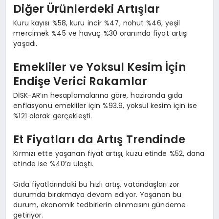
Diğer Ürünlerdeki Artışlar
Kuru kayısı %58, kuru incir %47, nohut %46, yeşil
mercimek %45 ve havuç %30 oranında fiyat artışı
yaşadı.
Emekliler ve Yoksul Kesim İçin
Endişe Verici Rakamlar
DİSK-AR’ın hesaplamalarına göre, haziranda gıda
enflasyonu emekliler için %93.9, yoksul kesim için ise
%121 olarak gerçekleşti.
Et Fiyatları da Artış Trendinde
Kırmızı ette yaşanan fiyat artışı, kuzu etinde %52, dana
etinde ise %40’a ulaştı.
Gıda fiyatlarındaki bu hızlı artış, vatandaşları zor
durumda bırakmaya devam ediyor. Yaşanan bu
durum, ekonomik tedbirlerin alınmasını gündeme
getiriyor.