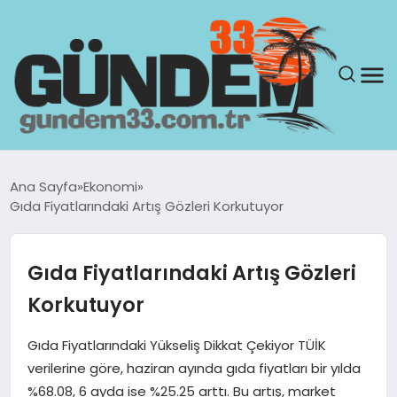
ANASAYFA
Ana Sayfa
Ekonomi
Gıda Fiyatlarındaki Artış Gözleri Korkutuyor
GÜNDEM
YAŞAM
Gıda Fiyatlarındaki Artış Gözleri
Korkutuyor
SAĞLIK
Gıda Fiyatlarındaki Yükseliş Dikkat Çekiyor TÜİK
TEKNOLOJI
verilerine göre, haziran ayında gıda fiyatları bir yılda
%68.08, 6 ayda ise %25.25 arttı. Bu artış, market