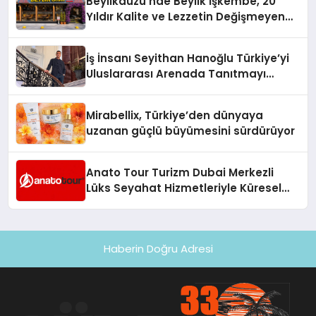
Beylikdüzü’nde Beylik İşkembe, 20
Hayata Geçirecek
Yıldır Kalite ve Lezzetin Değişmeyen
Adresi
İş İnsanı Seyithan Hanoğlu Türkiye’yi
Uluslararası Arenada Tanıtmayı
Hedefliyor
Mirabellix, Türkiye’den dünyaya
uzanan güçlü büyümesini sürdürüyor
Anato Tour Turizm Dubai Merkezli
Lüks Seyahat Hizmetleriyle Küresel
Turizmde Öne Çıkıyor
Haberin Doğru Adresi