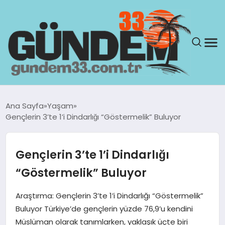
ANASAYFA
Ana Sayfa
Yaşam
Gençlerin 3’te 1’i Dindarlığı “Göstermelik” Buluyor
GÜNDEM
YAŞAM
Gençlerin 3’te 1’i Dindarlığı
“Göstermelik” Buluyor
SAĞLIK
Araştırma: Gençlerin 3’te 1’i Dindarlığı “Göstermelik”
TEKNOLOJI
Buluyor Türkiye’de gençlerin yüzde 76,9’u kendini
Müslüman olarak tanımlarken, yaklaşık üçte biri