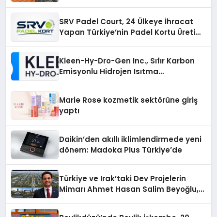
Çözümler
SRV Padel Court, 24 Ülkeye İhracat
Yapan Türkiye’nin Padel Kortu Üretim
Gücü
Kleen-Hy-Dro-Gen Inc., Sıfır Karbon
Emisyonlu Hidrojen Isıtma
Teknolojisinde ISO ve TSSA
Düzenleyici Onaylarını Aldı
Marie Rose kozmetik sektörüne giriş
yaptı
Daikin’den akıllı iklimlendirmede yeni
dönem: Madoka Plus Türkiye’de
Türkiye ve Irak’taki Dev Projelerin
Mimarı Ahmet Hasan Salim Beyoğlu,
10 Milyon Metrekarelik “Al Yusuf
Holding Industrial City” Projesini