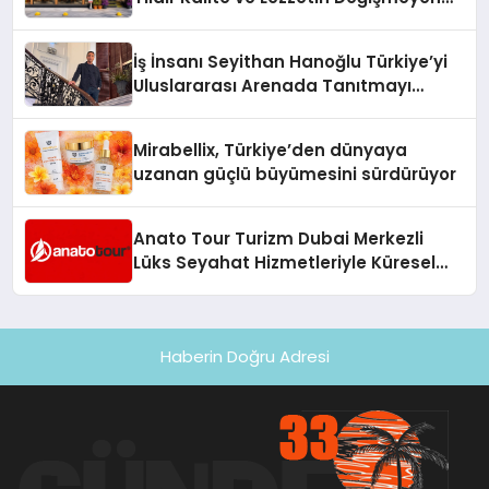
Adresi
İş İnsanı Seyithan Hanoğlu Türkiye’yi
Uluslararası Arenada Tanıtmayı
Hedefliyor
Mirabellix, Türkiye’den dünyaya
uzanan güçlü büyümesini sürdürüyor
Anato Tour Turizm Dubai Merkezli
Lüks Seyahat Hizmetleriyle Küresel
Turizmde Öne Çıkıyor
Haberin Doğru Adresi