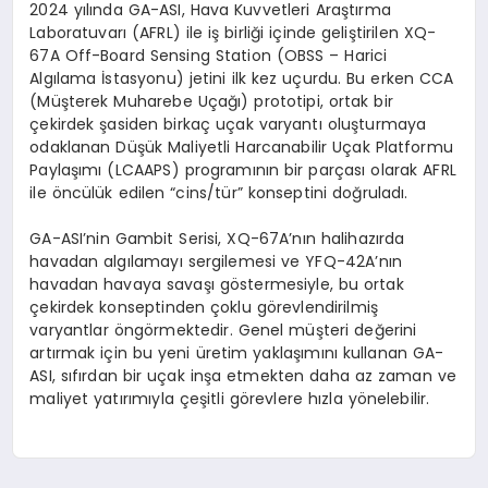
2024 yılında GA-ASI, Hava Kuvvetleri Araştırma
Laboratuvarı (AFRL) ile iş birliği içinde geliştirilen XQ-
67A Off-Board Sensing Station (OBSS – Harici
Algılama İstasyonu) jetini ilk kez uçurdu. Bu erken CCA
(Müşterek Muharebe Uçağı) prototipi, ortak bir
çekirdek şasiden birkaç uçak varyantı oluşturmaya
odaklanan Düşük Maliyetli Harcanabilir Uçak Platformu
Paylaşımı (LCAAPS) programının bir parçası olarak AFRL
ile öncülük edilen “cins/tür” konseptini doğruladı.
GA-ASI’nin Gambit Serisi, XQ-67A’nın halihazırda
havadan algılamayı sergilemesi ve YFQ-42A’nın
havadan havaya savaşı göstermesiyle, bu ortak
çekirdek konseptinden çoklu görevlendirilmiş
varyantlar öngörmektedir. Genel müşteri değerini
artırmak için bu yeni üretim yaklaşımını kullanan GA-
ASI, sıfırdan bir uçak inşa etmekten daha az zaman ve
maliyet yatırımıyla çeşitli görevlere hızla yönelebilir.