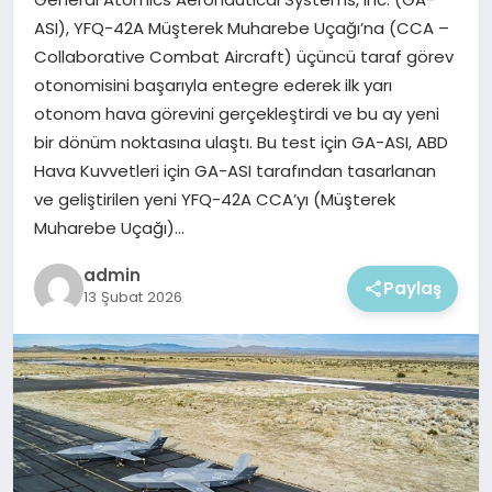
EKONOMI
ASI), YFQ-42A Müşterek Muharebe Uçağı’na (CCA –
Collaborative Combat Aircraft) üçüncü taraf görev
MAGAZIN
otonomisini başarıyla entegre ederek ilk yarı
otonom hava görevini gerçekleştirdi ve bu ay yeni
bir dönüm noktasına ulaştı. Bu test için GA-ASI, ABD
Hava Kuvvetleri için GA-ASI tarafından tasarlanan
ve geliştirilen yeni YFQ-42A CCA’yı (Müşterek
Muharebe Uçağı)…
admin
Paylaş
13 Şubat 2026