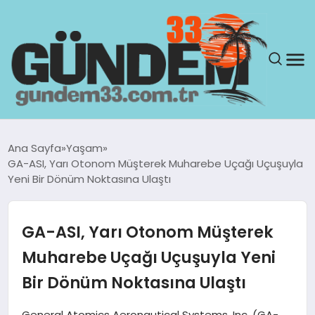
ANASAYFA
Ana Sayfa
Yaşam
GA-ASI, Yarı Otonom Müşterek Muharebe Uçağı Uçuşuyla
GÜNDEM
Yeni Bir Dönüm Noktasına Ulaştı
YAŞAM
GA-ASI, Yarı Otonom Müşterek
SAĞLIK
Muharebe Uçağı Uçuşuyla Yeni
Bir Dönüm Noktasına Ulaştı
TEKNOLOJI
General Atomics Aeronautical Systems, Inc. (GA-