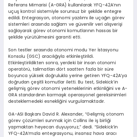
Referans Mimarisi (A-GRA) kullanılarak YFQ-42A’nın
uçuş kontrol sistemiyle sorunsuz bir şekilde entegre
edildi. Entegrasyon, otonomi yazılımı ile uçağın görev
sistemleri arasında sağlam ve güvenilir veri alışverişi
sağlayarak görev otonomi komutlarının hassas bir
şekilde yürütülmesini garanti etti.
Son testler sırasında otonomi modu Yer İstasyonu
Konsolu (GSC) aracılığıyla etkinleştirildi.
Etkinleştirildikten sonra, yerdeki bir insan otonomi
operatörü, talimatları dört saatten fazla bir süre
boyunca yüksek doğrulukla yerine getiren YFQ-42A’ya
doğrudan çeşitli komutlar iletti. Bu test, Sidekick’in
gelişmiş görev otonomi yeteneklerinin etkinliğini ve A-
GRA standardının karmaşık operasyonel gereksinimleri
desteklemedeki esnekliğini vurgulamaktadır.
GA-ASI Başkanı David R. Alexander, “Gelişmiş otonom
görev çözümleri sunmak için Collins ile iş birliği
yapmaktan heyecan duyuyoruz,” dedi. “Sidekick’in
YFQ-42A’mızla entegrasyonu, insansız hava aracı