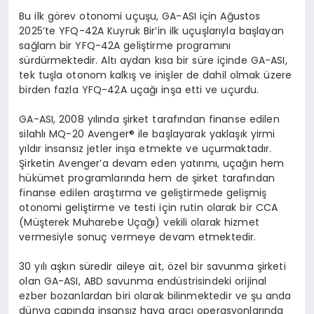
Bu ilk görev otonomi uçuşu, GA-ASI için Ağustos
2025’te YFQ-42A Kuyruk Bir’in ilk uçuşlarıyla başlayan
sağlam bir YFQ-42A geliştirme programını
sürdürmektedir. Altı aydan kısa bir süre içinde GA-ASI,
tek tuşla otonom kalkış ve inişler de dahil olmak üzere
birden fazla YFQ-42A uçağı inşa etti ve uçurdu.
GA-ASI, 2008 yılında şirket tarafından finanse edilen
silahlı MQ-20 Avenger® ile başlayarak yaklaşık yirmi
yıldır insansız jetler inşa etmekte ve uçurmaktadır.
Şirketin Avenger’a devam eden yatırımı, uçağın hem
hükümet programlarında hem de şirket tarafından
finanse edilen araştırma ve geliştirmede gelişmiş
otonomi geliştirme ve testi için rutin olarak bir CCA
(Müşterek Muharebe Uçağı) vekili olarak hizmet
vermesiyle sonuç vermeye devam etmektedir.
30 yılı aşkın süredir aileye ait, özel bir savunma şirketi
olan GA-ASI, ABD savunma endüstrisindeki orijinal
ezber bozanlardan biri olarak bilinmektedir ve şu anda
dünya çapında insansız hava aracı operasyonlarında