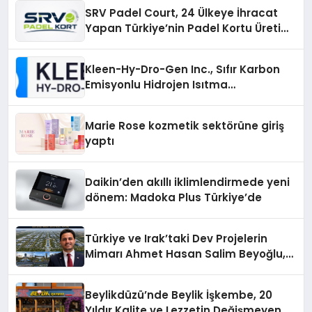
SRV Padel Court, 24 Ülkeye İhracat
Yapan Türkiye’nin Padel Kortu Üretim
Gücü
Kleen-Hy-Dro-Gen Inc., Sıfır Karbon
Emisyonlu Hidrojen Isıtma
Teknolojisinde ISO ve TSSA
Düzenleyici Onaylarını Aldı
Marie Rose kozmetik sektörüne giriş
yaptı
Daikin’den akıllı iklimlendirmede yeni
dönem: Madoka Plus Türkiye’de
Türkiye ve Irak’taki Dev Projelerin
Mimarı Ahmet Hasan Salim Beyoğlu,
10 Milyon Metrekarelik “Al Yusuf
Holding Industrial City” Projesini
Beylikdüzü’nde Beylik İşkembe, 20
Hayata Geçirecek
Yıldır Kalite ve Lezzetin Değişmeyen