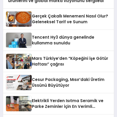
ürünlerini ve global marka vizyonunu sergiledi
Gerçek Çakallı Menemeni Nasıl Olur?
Geleneksel Tarif ve Sunum
Tencent Hy3 dünya genelinde
kullanıma sunuldu
Mars Türkiye’den “Köpeğini İşe Götür
Haftası” çağrısı
Cesur Packaging, Mısır’daki Üretim
Üssünü Büyütüyor
Elektrikli Yerden Isıtma Seramik ve
Parke Zeminler İçin En Verimli
Çözümler