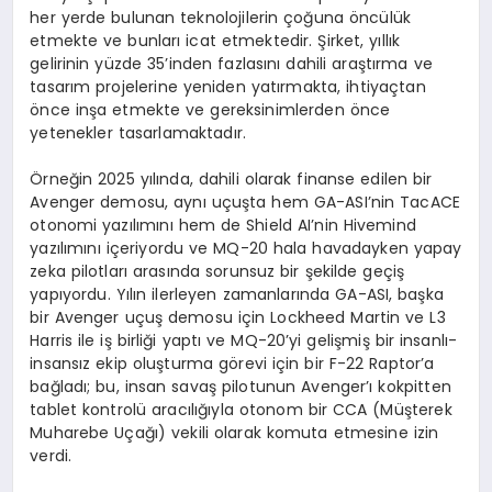
her yerde bulunan teknolojilerin çoğuna öncülük
etmekte ve bunları icat etmektedir. Şirket, yıllık
gelirinin yüzde 35’inden fazlasını dahili araştırma ve
tasarım projelerine yeniden yatırmakta, ihtiyaçtan
önce inşa etmekte ve gereksinimlerden önce
yetenekler tasarlamaktadır.
Örneğin 2025 yılında, dahili olarak finanse edilen bir
Avenger demosu, aynı uçuşta hem GA-ASI’nin TacACE
otonomi yazılımını hem de Shield AI’nin Hivemind
yazılımını içeriyordu ve MQ-20 hala havadayken yapay
zeka pilotları arasında sorunsuz bir şekilde geçiş
yapıyordu. Yılın ilerleyen zamanlarında GA-ASI, başka
bir Avenger uçuş demosu için Lockheed Martin ve L3
Harris ile iş birliği yaptı ve MQ-20’yi gelişmiş bir insanlı-
insansız ekip oluşturma görevi için bir F-22 Raptor’a
bağladı; bu, insan savaş pilotunun Avenger’ı kokpitten
tablet kontrolü aracılığıyla otonom bir CCA (Müşterek
Muharebe Uçağı) vekili olarak komuta etmesine izin
verdi.