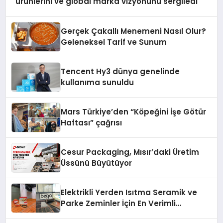
ürünlerini ve global marka vizyonunu sergiledi
Gerçek Çakallı Menemeni Nasıl Olur?
Geleneksel Tarif ve Sunum
Tencent Hy3 dünya genelinde
kullanıma sunuldu
Mars Türkiye’den “Köpeğini İşe Götür
Haftası” çağrısı
Cesur Packaging, Mısır’daki Üretim
Üssünü Büyütüyor
Elektrikli Yerden Isıtma Seramik ve
Parke Zeminler İçin En Verimli
Çözümler