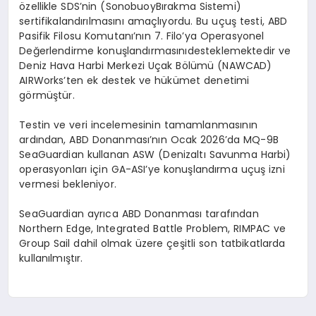
ö
zellikle
SDS’nin
(
Sonobuoy
Bırakma Sistemi)
sertifikalandırılmasını amaçlıyordu. Bu uçuş testi, ABD
Pasifik Filosu Komutanı’nın 7. Filo’ya Operasyonel
Değerlendirme konuşlandı
rmas
ını
desteklemektedir ve
Deniz Hava Harbi Merkezi Uçak B
ö
lümü
(NAWCAD)
AIRWorks’ten
ek destek ve hükümet denetimi
g
ö
rmüştür
.
Testin ve veri incelemesinin tamamlanmasının
ardından, ABD Donanması’nın Ocak 2026’da MQ-9B
SeaGuardian
kullanan ASW (Denizaltı Savunma Harbi)
operasyonları için GA-
ASI’ye
konuşlandı
rma u
çuş
izni
vermesi bekleniyor.
SeaGuardian
ayrıca ABD Donanması tarafından
Northern Edge
,
Integrated Battle Problem,
RIMPAC
ve
Group Sail
dahil olmak üzere çeşitli son tatbikatlarda
kullanılmıştır.