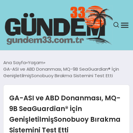
ANASAYFA
Ana Sayfa
Yaşam
GA-ASI ve ABD Donanması, MQ-9B SeaGuardian® İçin
GÜNDEM
GenişletilmişSonobuoy Bırakma Sistemini Test Etti
YAŞAM
GA-ASI ve ABD Donanması, MQ-
SAĞLIK
9B SeaGuardian® İçin
GenişletilmişSonobuoy Bırakma
TEKNOLOJI
Sistemini Test Etti