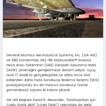
General
Atomics
Aeronautical
Systems
,
Inc
. (GA-ASI)
ve ABD Donanması
, MQ-9B SeaGuardian
® İnsansız
Hava Aracı Sisteminin (UAS) Denizaltı Savunma Harbi
(ASW) yeteneğini genişletmeye devam ediyor. Uçuş
testi 17 Aralık’ta gerçekleştirildi ve daha
ö
nce
test
edilenden daha fazla
Sonobuoy
Bırakma Sistemi (SDS)
podu
içeriyordu, bu da mevcut
sonobuoy
(sonar
şamandırası) sayısını iki katına çıkardı.
GA-ASI Başkanı
David R. Alexander, “SeaGuardian i
çin
Çoklu Statik Aktif Tutarlı (MAC) teknolojisi de dahil