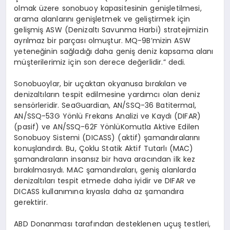
olmak üzere
sonobuoy
kapasitesinin genişletilmesi,
arama alanlarını genişletmek ve geliştirmek için
gelişmiş ASW (Denizaltı Savunma Harbi) stratejimizin
ayrılmaz bir parçası olmuştur. MQ-9B’mizin ASW
yeteneğinin sağladığı daha geniş deniz kapsama alanı
müşterilerimiz için son derece değerlidir.” dedi.
Sonobuoylar
, bir uçaktan okyanusa bırakılan ve
denizaltıların tespit edilmesine yardımcı olan deniz
sens
ö
rleridir
.
SeaGuardian
, AN/SSQ-36
Batitermal
,
AN/SSQ-53G Y
ö
nlü
Frekans Analizi ve Kaydı (DIFAR)
(pasif) ve AN/SSQ-62F Y
ö
nlü
Komutla Aktive Edilen
Sonobuoy
Sistemi (DICASS) (aktif) şamandıralarını
konuşlandırdı. Bu, Çoklu Statik Aktif Tutarlı
(MAC)
şamandıraların insansız bir hava aracından ilk kez
bırakılması
yd
ı
. MAC
şamandıraları, geniş alanlarda
denizaltıları tespit etmede daha iyidir ve DIFAR ve
DICASS kullanımına kıyasla daha az şamandıra
gerektirir.
ABD Donanması tarafından desteklenen uçuş testleri,