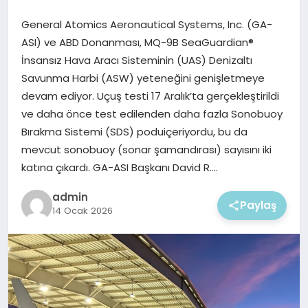
EKONOMI
General Atomics Aeronautical Systems, Inc. (GA-
MAGAZIN
ASI) ve ABD Donanması, MQ-9B SeaGuardian®
İnsansız Hava Aracı Sisteminin (UAS) Denizaltı
Savunma Harbi (ASW) yeteneğini genişletmeye
devam ediyor. Uçuş testi 17 Aralık’ta gerçekleştirildi
ve daha önce test edilenden daha fazla Sonobuoy
Bırakma Sistemi (SDS) poduiçeriyordu, bu da
mevcut sonobuoy (sonar şamandırası) sayısını iki
katına çıkardı. GA-ASI Başkanı David R….
admin
Paylaş
14 Ocak 2026