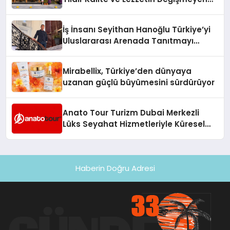
Adresi
İş İnsanı Seyithan Hanoğlu Türkiye’yi
Uluslararası Arenada Tanıtmayı
Hedefliyor
Mirabellix, Türkiye’den dünyaya
uzanan güçlü büyümesini sürdürüyor
Anato Tour Turizm Dubai Merkezli
Lüks Seyahat Hizmetleriyle Küresel
Turizmde Öne Çıkıyor
Haberin Doğru Adresi