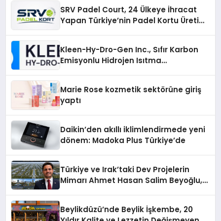
SRV Padel Court, 24 Ülkeye İhracat
Yapan Türkiye’nin Padel Kortu Üretim
Gücü
Kleen-Hy-Dro-Gen Inc., Sıfır Karbon
Emisyonlu Hidrojen Isıtma
Teknolojisinde ISO ve TSSA
Düzenleyici Onaylarını Aldı
Marie Rose kozmetik sektörüne giriş
yaptı
Daikin’den akıllı iklimlendirmede yeni
dönem: Madoka Plus Türkiye’de
Türkiye ve Irak’taki Dev Projelerin
Mimarı Ahmet Hasan Salim Beyoğlu,
10 Milyon Metrekarelik “Al Yusuf
Holding Industrial City” Projesini
Beylikdüzü’nde Beylik İşkembe, 20
Hayata Geçirecek
Yıldır Kalite ve Lezzetin Değişmeyen