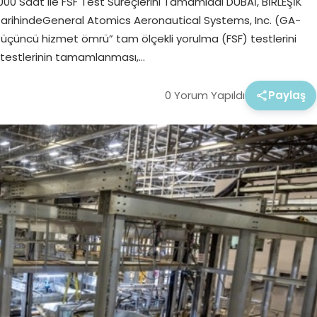
0 Saat ile FSF Test Süreçlerini Tamamladı DUBAİ, BİRLEŞİK
 tarihindeGeneral Atomics Aeronautical Systems, Inc. (GA-
üçüncü hizmet ömrü” tam ölçekli yorulma (FSF) testlerini
 testlerinin tamamlanması,…
0 Yorum Yapıldı
Paylaş