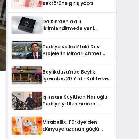
sektörüne giriş yaptı
Daikin’den akıllı
iklimlendirmede yeni
dönem: Madoka Plus
Türkiye’de
Türkiye ve Irak’taki Dev
Projelerin Mimarı Ahmet
Hasan Salim Beyoğlu, 10
Milyon Metrekarelik “Al Yusuf
Beylikdüzü’nde Beylik
Holding Industrial City”
İşkembe, 20 Yıldır Kalite ve
Projesini Hayata Geçirecek
Lezzetin Değişmeyen Adresi
İş İnsanı Seyithan Hanoğlu
Türkiye’yi Uluslararası
Arenada Tanıtmayı
Hedefliyor
Mirabellix, Türkiye’den
dünyaya uzanan güçlü
büyümesini sürdürüyor