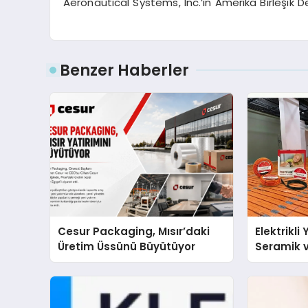
Aeronautical Systems, Inc.
’
in Amerika Birleşik De
Benzer Haberler
Cesur Packaging, Mısır’daki
Elektrikli
Üretim Üssünü Büyütüyor
Seramik v
En Veriml