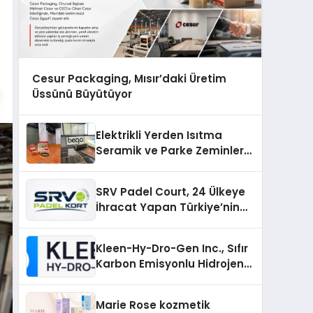
Cesur Packaging, Mısır’daki Üretim
Üssünü Büyütüyor
Elektrikli Yerden Isıtma
Seramik ve Parke Zeminler
İçin En Verimli Çözümler
SRV Padel Court, 24 Ülkeye
İhracat Yapan Türkiye’nin
Padel Kortu Üretim Gücü
Kleen-Hy-Dro-Gen Inc., Sıfır
Karbon Emisyonlu Hidrojen
Isıtma Teknolojisinde ISO ve
TSSA Düzenleyici Onaylarını
Marie Rose kozmetik
Aldı