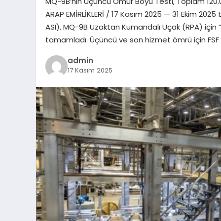
MQ-9B’nin Üçüncü Ömür Boyu Testi, Toplam 120.00
ARAP EMİRLİKLERİ / 17 Kasım 2025 — 31 Ekim 2025
ASI), MQ-9B Uzaktan Kumandalı Uçak (RPA) için “
tamamladı. Üçüncü ve son hizmet ömrü için FSF
admin
17 Kasım 2025