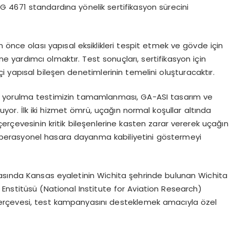
G 4671 standardına y
ö
nelik sertifikasyon sürecini
an
ö
nce olası yapısal eksiklikleri tespit etmek ve g
ö
vde i
çin
ne yardımcı olmaktır. Test sonuçları, sertifikasyon için
 yapısal bileşen denetimlerinin temelini oluşturacaktır.
li yorulma testimizin tamamlanması, GA-ASI tasarım ve
yor. İlk iki hizmet
ö
mrü, uçağın normal koşullar altında
erçevesinin kritik bileşenlerine kasten zarar vererek uçağın
erasyonel hasara dayanma kabiliyetini g
ö
stermeyi
 arasında Kansas eyaletinin Wichita şehrinde bulunan Wichita
al Enstitüsü (National Institute for Aviation Research)
a çerçevesi, test kampanyasını desteklemek amacıyla
ö
zel