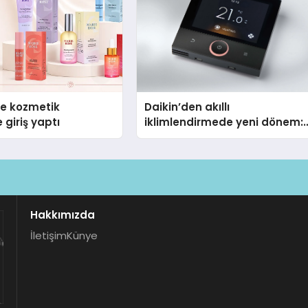
se kozmetik
Daikin’den akıllı
 giriş yaptı
iklimlendirmede yeni dönem:
Madoka Plus Türkiye’de
Hakkımızda
İletişim
Künye