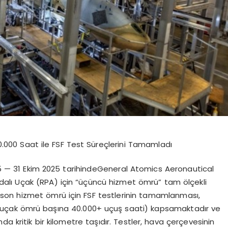
.000 Saat ile FSF Test Süreçlerini Tamamladı
5
—
31 Ekim 2025 tarihinde
General Atomics Aeronautical
alı Uçak (RPA) için “üçüncü hizmet
ö
mrü”
tam
ö
lçekli
e son hizmet
ö
mrü için FSF testlerinin tamamlanması
,
(uçak
ö
mrü başına 40.000+ uçuş saati) kapsamaktadır ve
da kritik bir kilometre taşıdır. Testler, hava çerçevesinin