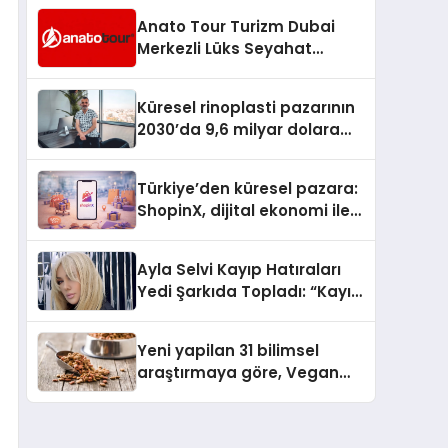
Anato Tour Turizm Dubai
Merkezli Lüks Seyahat
Hizmetleriyle Küresel
Turizmde Öne Çıkıyor
Küresel rinoplasti pazarının
2030’da 9,6 milyar dolara
ulaşması bekleniyor
Türkiye’den küresel pazara:
ShopinX, dijital ekonomi ile
gerçek dünya alışverişini bir
araya getirmeyi hedefliyor
Ayla Selvi Kayıp Hatıraları
Yedi Şarkıda Topladı: “Kayıp
Kasetler 1” 31 Temmuz’da
Çıktı
Yeni yapilan 31 bilimsel
araştırmaya göre, Vegan
Köpek Maması ve Vegan
Kedi Mamasının İyi
Sindirildiğini Ortaya Koydu