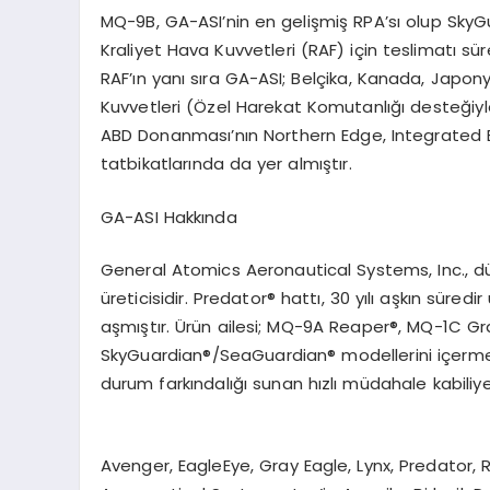
MQ-9B, GA-ASI
’
nin en gelişmiş RPA
’
sı olup Sky
Kraliyet Hava Kuvvetleri (RAF) için teslimatı s
RAF’ın yanı sıra GA-ASI; Belçika, Kanada, Japo
Kuvvetleri (Özel Harekat Komutanlığı
deste
ğiy
ABD Donanması’nın
Northern Edge
,
Integrated 
tatbikatlarında da yer almıştır.
GA-ASI Hakkında
General Atomics Aeronautical Systems, Inc., d
üreticisidir. Predator®
hatt
ı, 30 yılı aşkın süre
aşmıştır.
Ü
rün ailesi; MQ-9A Reaper®
, MQ-1C Gr
SkyGuardian
®
/SeaGuardian
® modellerini içerm
durum farkı
ndal
ığı sunan hızlı müdahale kabili
Avenger, EagleEye, Gray Eagle, Lynx, Predator