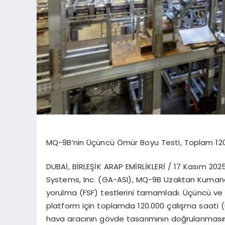
MQ-9B
’
nin Üçüncü Ömür Boyu Testi, Toplam 120
DUBA
İ, Bİ
RLE
ŞİK ARAP EMİRLİ
KLER
İ /
17 Kasım 202
Systems, Inc. (GA-ASI), MQ-9B Uzaktan Kumand
yorulma (FSF) testlerini tamamladı. Üçüncü v
platform i
çin toplamda 120.000 çalışma saati 
hava aracının g
ö
vde tasarımını
n do
ğrulanmasın