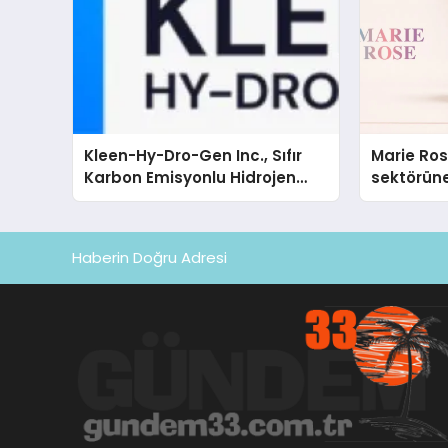
Kleen-Hy-Dro-Gen Inc., Sıfır
Marie Ro
Karbon Emisyonlu Hidrojen
sektörüne
Isıtma Teknolojisinde ISO ve
TSSA Düzenleyici Onaylarını
Aldı
Haberin Doğru Adresi