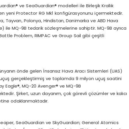
Guardian®
ve SeaGuardian
® modelleri ile Birleşik Krallık
üren yeni Protector RG Mk1 konfigürasyonunu içermektedir.
nya, Tayvan, Polonya, Hindistan, Danimarka ve ABD Hava
le) ile MQ-9B tedarik s
ö
zleşmelerine sahiptir. MQ-9B ayrıca
Battle Problem
,
RIMPAC
ve
Group Sail
gibi çeşitli
ünyanın
ö
nde gelen İnsansız Hava Aracı Sistemleri (UAS)
dir uçuş gerçekleştirmiş ve toplamda 9 milyon uçuş saatini
ay Eagle
®
, MQ-20 Avenger
®
ve MQ-9B
ektedir. Şirket, uzun dayanım, çok g
ö
revli çözümler ve kalıcı
yetine odaklanmaktadır.
, Reaper, SeaGuardian ve SkyGuardian; General Atomics