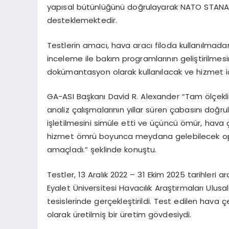
yapısal bütünlüğünü doğrulayarak NATO STANA
desteklemektedir.
Testlerin amacı, hava aracı filoda kullanılmad
inceleme ile bakım programlarının geliştirilmesi
dokümantasyon olarak kullanılacak ve hizmet içi
GA-ASI Başkanı
David R. Alexander
“
Tam
ö
lçek
analiz çalışmalarının yıllar sü
ren
çabasını doğrulu
işletilmesini simüle etti ve üçüncü ömür, hava ç
hizmet
ö
mrü boyunca meydana gelebilecek op
amaçladı.” şeklinde konuştu.
Testler, 13 Aralık 2022 – 31 Ekim 2025 tarihleri
Eyalet
Ü
niversitesi Havacılık Araştırmaları Ulus
tesislerinde gerçekleştirildi. Test edilen hav
olarak üretilmiş bir üretim g
ö
vdesiydi.