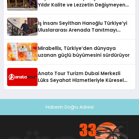
Hayata Geçirecek
Yıldır Kalite ve Lezzetin Değişmeyen
Adresi
İş İnsanı Seyithan Hanoğlu Türkiye’yi
Uluslararası Arenada Tanıtmayı
Hedefliyor
Mirabellix, Türkiye’den dünyaya
uzanan güçlü büyümesini sürdürüyor
Anato Tour Turizm Dubai Merkezli
Lüks Seyahat Hizmetleriyle Küresel
Turizmde Öne Çıkıyor
Haberin Doğru Adresi