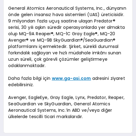
General Atomics Aeronautical Systems, Inc., dünyanın
önde gelen insansız hava sistemleri (UAS) üreticisidir.
9 milyondan fazla uçuş saatine ulaşan Predator®
serisi, 30 yılı aşkın süredir operasyonlarda yer almakta
olup MQ-9A Reaper®, MQ-1C Gray Eagle®, MQ-20
Avenger® ve MQ-9B SkyGuardian®/SeaGuardian®
platformlarını içermektedir. Şirket, sürekli durumsal
farkındalık sağlayan ve hızlı müdahale imkânı sunan
uzun süreli, çok görevli çözümler geliştirmeye
odaklanmaktadır.
Daha fazla bilgi için
www.ga-asi.com
adresini ziyaret
edebilirsiniz.
Avenger, EagleEye, Gray Eagle, Lynx, Predator, Reaper,
SeaGuardian ve SkyGuardian, General Atomics
Aeronautical Systems, Inc.’in ABD ve/veya diğer
ülkelerde tescilli ticari markalarıdır.