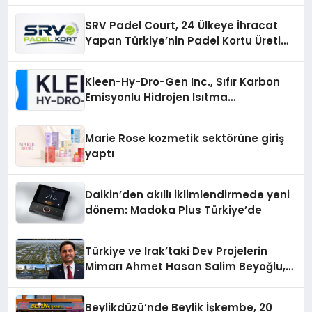
SRV Padel Court, 24 Ülkeye İhracat
Yapan Türkiye’nin Padel Kortu Üretim
Gücü
Kleen-Hy-Dro-Gen Inc., Sıfır Karbon
Emisyonlu Hidrojen Isıtma
Teknolojisinde ISO ve TSSA
Düzenleyici Onaylarını Aldı
Marie Rose kozmetik sektörüne giriş
yaptı
Daikin’den akıllı iklimlendirmede yeni
dönem: Madoka Plus Türkiye’de
Türkiye ve Irak’taki Dev Projelerin
Mimarı Ahmet Hasan Salim Beyoğlu,
10 Milyon Metrekarelik “Al Yusuf
Holding Industrial City” Projesini
Beylikdüzü’nde Beylik İşkembe, 20