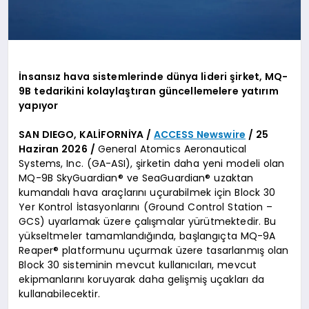
İnsansız hava sistemlerinde dünya lideri şirket, MQ-
9B tedarikini kolaylaştıran güncellemelere yatırım
yapıyor
SAN DIEGO, KALİFORNİYA /
ACCESS Newswire
/ 25
Haziran 2026 /
General Atomics Aeronautical
Systems, Inc. (GA-ASI), şirketin daha yeni modeli olan
MQ-9B SkyGuardian® ve SeaGuardian® uzaktan
kumandalı hava araçlarını uçurabilmek için Block 30
Yer Kontrol İstasyonlarını (Ground Control Station –
GCS) uyarlamak üzere çalışmalar yürütmektedir. Bu
yükseltmeler tamamlandığında, başlangıçta MQ-9A
Reaper® platformunu uçurmak üzere tasarlanmış olan
Block 30 sisteminin mevcut kullanıcıları, mevcut
ekipmanlarını koruyarak daha gelişmiş uçakları da
kullanabilecektir.