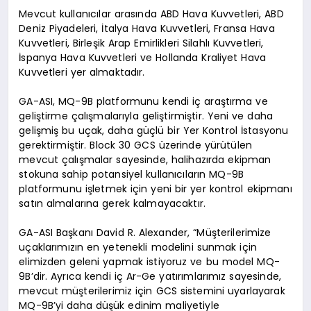
Mevcut kullanıcılar arasında ABD Hava Kuvvetleri, ABD
Deniz Piyadeleri, İtalya Hava Kuvvetleri, Fransa Hava
Kuvvetleri, Birleşik Arap Emirlikleri Silahlı Kuvvetleri,
İspanya Hava Kuvvetleri ve Hollanda Kraliyet Hava
Kuvvetleri yer almaktadır.
GA-ASI, MQ-9B platformunu kendi iç araştırma ve
geliştirme çalışmalarıyla geliştirmiştir. Yeni ve daha
gelişmiş bu uçak, daha güçlü bir Yer Kontrol İstasyonu
gerektirmiştir. Block 30 GCS üzerinde yürütülen
mevcut çalışmalar sayesinde, halihazırda ekipman
stokuna sahip potansiyel kullanıcıların MQ-9B
platformunu işletmek için yeni bir yer kontrol ekipmanı
satın almalarına gerek kalmayacaktır.
GA-ASI Başkanı David R. Alexander, “Müşterilerimize
uçaklarımızın en yetenekli modelini sunmak için
elimizden geleni yapmak istiyoruz ve bu model MQ-
9B’dir. Ayrıca kendi iç Ar-Ge yatırımlarımız sayesinde,
mevcut müşterilerimiz için GCS sistemini uyarlayarak
MQ-9B’yi daha düşük edinim maliyetiyle