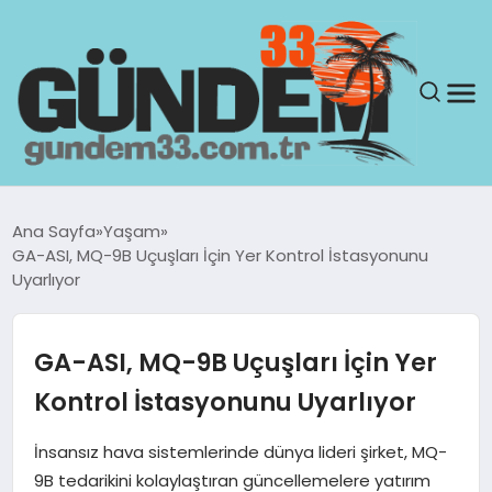
ANASAYFA
Ana Sayfa
Yaşam
GA-ASI, MQ-9B Uçuşları İçin Yer Kontrol İstasyonunu
GÜNDEM
Uyarlıyor
YAŞAM
GA-ASI, MQ-9B Uçuşları İçin Yer
SAĞLIK
Kontrol İstasyonunu Uyarlıyor
TEKNOLOJI
İnsansız hava sistemlerinde dünya lideri şirket, MQ-
9B tedarikini kolaylaştıran güncellemelere yatırım