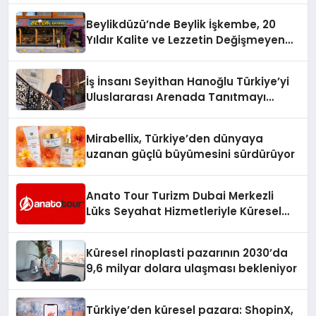
Holding Industrial City” Projesini
Beylikdüzü’nde Beylik İşkembe, 20
Hayata Geçirecek
Yıldır Kalite ve Lezzetin Değişmeyen
Adresi
İş İnsanı Seyithan Hanoğlu Türkiye’yi
Uluslararası Arenada Tanıtmayı
Hedefliyor
Mirabellix, Türkiye’den dünyaya
uzanan güçlü büyümesini sürdürüyor
Anato Tour Turizm Dubai Merkezli
Lüks Seyahat Hizmetleriyle Küresel
Turizmde Öne Çıkıyor
Küresel rinoplasti pazarının 2030’da
9,6 milyar dolara ulaşması bekleniyor
Türkiye’den küresel pazara: ShopinX,