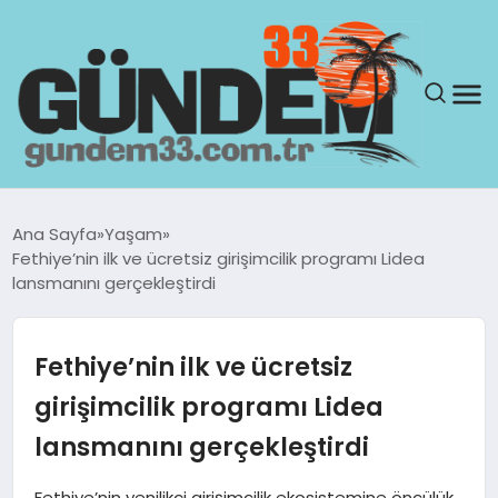
ANASAYFA
Ana Sayfa
Yaşam
Fethiye’nin ilk ve ücretsiz girişimcilik programı Lidea
GÜNDEM
lansmanını gerçekleştirdi
YAŞAM
Fethiye’nin ilk ve ücretsiz
SAĞLIK
girişimcilik programı Lidea
lansmanını gerçekleştirdi
TEKNOLOJI
Fethiye’nin yenilikçi girişimcilik ekosistemine öncülük