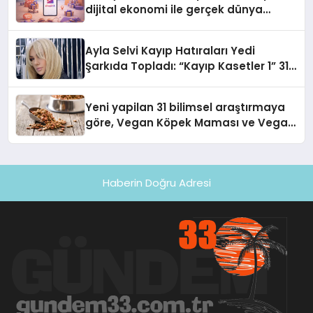
dijital ekonomi ile gerçek dünya
alışverişini bir araya getirmeyi
hedefliyor
Ayla Selvi Kayıp Hatıraları Yedi
Şarkıda Topladı: “Kayıp Kasetler 1” 31
Temmuz’da Çıktı
Yeni yapilan 31 bilimsel araştırmaya
göre, Vegan Köpek Maması ve Vegan
Kedi Mamasının İyi Sindirildiğini
Ortaya Koydu
Haberin Doğru Adresi