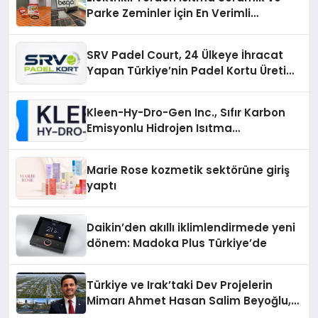
Parke Zeminler İçin En Verimli
Çözümler
SRV Padel Court, 24 Ülkeye İhracat
Yapan Türkiye’nin Padel Kortu Üretim
Gücü
Kleen-Hy-Dro-Gen Inc., Sıfır Karbon
Emisyonlu Hidrojen Isıtma
Teknolojisinde ISO ve TSSA
Düzenleyici Onaylarını Aldı
Marie Rose kozmetik sektörüne giriş
yaptı
Daikin’den akıllı iklimlendirmede yeni
dönem: Madoka Plus Türkiye’de
Türkiye ve Irak’taki Dev Projelerin
Mimarı Ahmet Hasan Salim Beyoğlu,
10 Milyon Metrekarelik “Al Yusuf