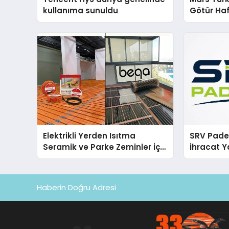
kullanıma sunuldu
Götür Haf
Elektrikli Yerden Isıtma
SRV Padel
Seramik ve Parke Zeminler İçin
İhracat Y
En Verimli Çözümler
Padel Ko
Haberin Doğru Adresi