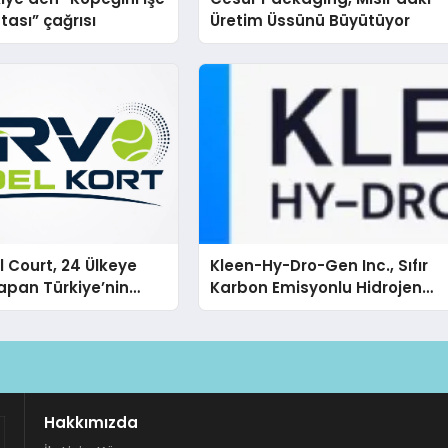
tası” çağrısı
Üretim Üssünü Büyütüyor
 Court, 24 Ülkeye
Kleen-Hy-Dro-Gen Inc., Sıfır
apan Türkiye’nin
Karbon Emisyonlu Hidrojen
rtu Üretim Gücü
Isıtma Teknolojisinde ISO ve
TSSA Düzenleyici Onaylarını
Aldı
Hakkımızda