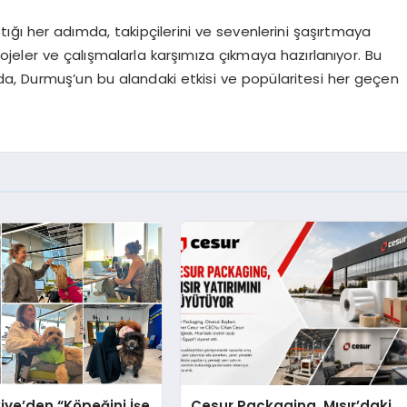
ğı her adımda, takipçilerini ve sevenlerini şaşırtmaya
jeler ve çalışmalarla karşımıza çıkmaya hazırlanıyor. Bu
a, Durmuş’un bu alandaki etkisi ve popülaritesi her geçen
iye’den “Köpeğini İşe
Cesur Packaging, Mısır’daki