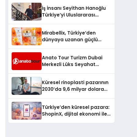
İş İnsanı Seyithan Hanoğlu
Türkiye’yi Uluslararası
Arenada Tanıtmayı
Hedefliyor
Mirabellix, Türkiye’den
dünyaya uzanan güçlü
büyümesini sürdürüyor
Anato Tour Turizm Dubai
Merkezli Lüks Seyahat
Hizmetleriyle Küresel
Turizmde Öne Çıkıyor
Küresel rinoplasti pazarının
2030’da 9,6 milyar dolara
ulaşması bekleniyor
Türkiye’den küresel pazara:
ShopinX, dijital ekonomi ile
gerçek dünya alışverişini bir
araya getirmeyi hedefliyor