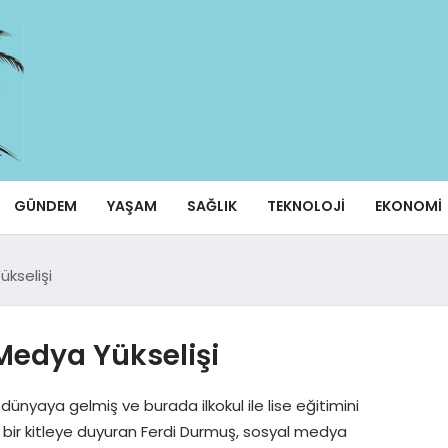
GÜNDEM
YAŞAM
SAĞLIK
TEKNOLOJI
EKONOMI
kselişi
Medya Yükselişi
ünyaya gelmiş ve burada ilkokul ile lise eğitimini
ir kitleye duyuran Ferdi Durmuş, sosyal medya