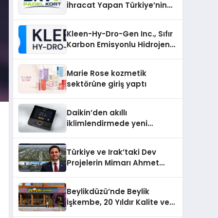
İhracat Yapan Türkiye’nin
Padel Kortu Üretim Gücü
Kleen-Hy-Dro-Gen Inc., Sıfır
Karbon Emisyonlu Hidrojen
Isıtma Teknolojisinde ISO ve
TSSA Düzenleyici Onaylarını
Marie Rose kozmetik
Aldı
sektörüne giriş yaptı
Daikin’den akıllı
iklimlendirmede yeni
dönem: Madoka Plus
Türkiye’de
Türkiye ve Irak’taki Dev
Projelerin Mimarı Ahmet
Hasan Salim Beyoğlu, 10
Milyon Metrekarelik “Al Yusuf
Beylikdüzü’nde Beylik
Holding Industrial City”
İşkembe, 20 Yıldır Kalite ve
Projesini Hayata Geçirecek
Lezzetin Değişmeyen Adresi