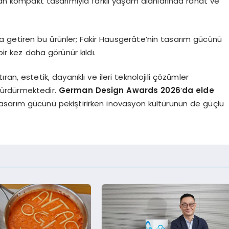
utan kompakt tasarımıyla farklı yaşam alanlarında rahat ve
araya getiren bu ürünler; Fakir Hausgeräte’nin tasarım gücünü
bir kez daha görünür kıldı.
ıran, estetik, dayanıklı ve ileri teknolojili çözümler
sürdürmektedir.
German Design Awards 2026
’
da elde
asarım gücünü pekiştirirken inovasyon kültürünün de güçlü