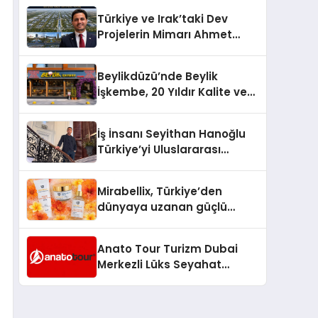
Türkiye’de
Türkiye ve Irak’taki Dev
Projelerin Mimarı Ahmet
Hasan Salim Beyoğlu, 10
Milyon Metrekarelik “Al Yusuf
Beylikdüzü’nde Beylik
Holding Industrial City”
İşkembe, 20 Yıldır Kalite ve
Projesini Hayata Geçirecek
Lezzetin Değişmeyen Adresi
İş İnsanı Seyithan Hanoğlu
Türkiye’yi Uluslararası
Arenada Tanıtmayı
Hedefliyor
Mirabellix, Türkiye’den
dünyaya uzanan güçlü
büyümesini sürdürüyor
Anato Tour Turizm Dubai
Merkezli Lüks Seyahat
Hizmetleriyle Küresel
Turizmde Öne Çıkıyor