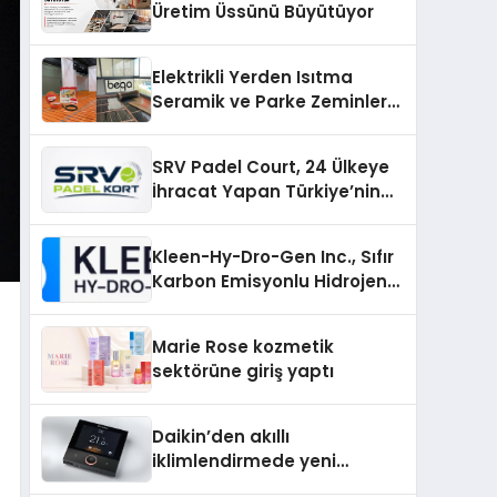
Üretim Üssünü Büyütüyor
Elektrikli Yerden Isıtma
Seramik ve Parke Zeminler
İçin En Verimli Çözümler
SRV Padel Court, 24 Ülkeye
İhracat Yapan Türkiye’nin
Padel Kortu Üretim Gücü
Kleen-Hy-Dro-Gen Inc., Sıfır
Karbon Emisyonlu Hidrojen
Isıtma Teknolojisinde ISO ve
TSSA Düzenleyici Onaylarını
Marie Rose kozmetik
Aldı
sektörüne giriş yaptı
Daikin’den akıllı
iklimlendirmede yeni
dönem: Madoka Plus