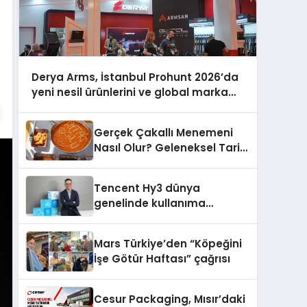
Derya Arms, İstanbul Prohunt 2026’da
yeni nesil ürünlerini ve global marka
vizyonunu sergiledi
Gerçek Çakallı Menemeni
Nasıl Olur? Geleneksel Tarif
ve Sunum
Tencent Hy3 dünya
genelinde kullanıma
sunuldu
Mars Türkiye’den “Köpeğini
İşe Götür Haftası” çağrısı
Cesur Packaging, Mısır’daki