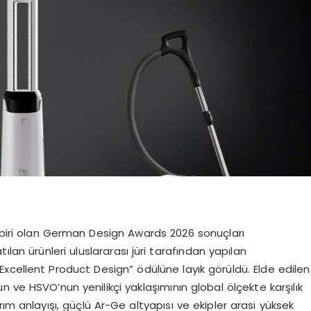
n biri olan German Design Awards 2026 sonuçları
an ürünleri uluslararası jüri tarafından yapılan
xcellent Product Design” ödülüne layık görüldü. Elde edilen
 ve HSVO’nun yenilikçi yaklaşımının global ölçekte karşılık
ım anlayışı, güçlü Ar-Ge altyapısı ve ekipler arası yüksek