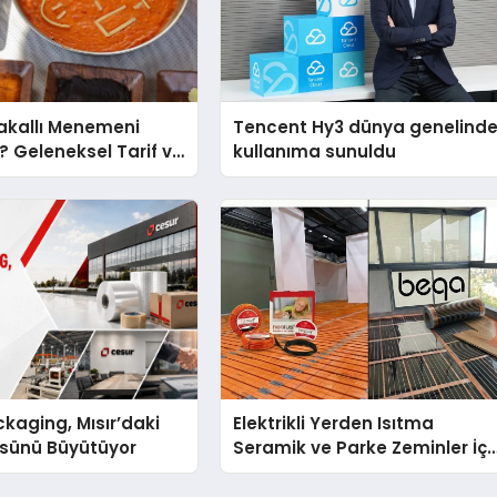
akallı Menemeni
Tencent Hy3 dünya genelind
r? Geleneksel Tarif ve
kullanıma sunuldu
kaging, Mısır’daki
Elektrikli Yerden Isıtma
ssünü Büyütüyor
Seramik ve Parke Zeminler İçi
En Verimli Çözümler