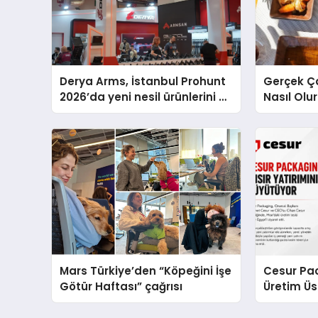
Derya Arms, İstanbul Prohunt
Gerçek Ç
2026’da yeni nesil ürünlerini ve
Nasıl Olu
global marka vizyonunu
Sunum
sergiledi
Mars Türkiye’den “Köpeğini İşe
Cesur Pac
Götür Haftası” çağrısı
Üretim Ü