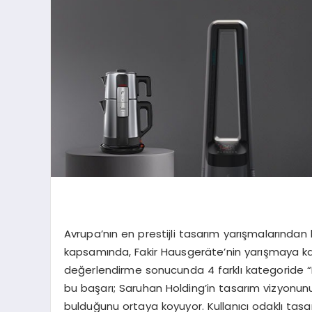
Avrupa’nın en prestijli tasarım yarışmalarında
kapsamında, Fakir Hausgeräte’nin yarışmaya katıl
değerlendirme sonucunda 4 farklı kategoride “E
bu başarı; Saruhan Holding’in tasarım vizyonunun
bulduğunu ortaya koyuyor. Kullanıcı odaklı tasar