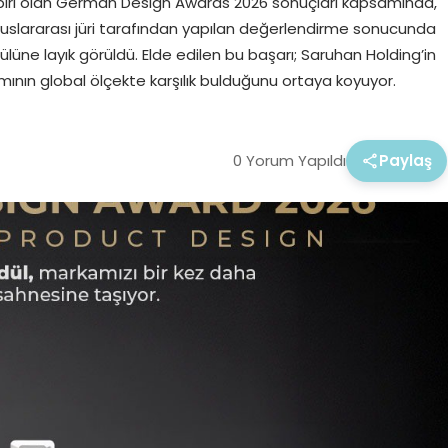
 biri olan German Design Awards 2026 sonuçları kapsamında,
uluslararası jüri tarafından yapılan değerlendirme sonucunda
ülüne layık görüldü. Elde edilen bu başarı; Saruhan Holding’in
mının global ölçekte karşılık bulduğunu ortaya koyuyor.
0 Yorum Yapıldı
Paylaş