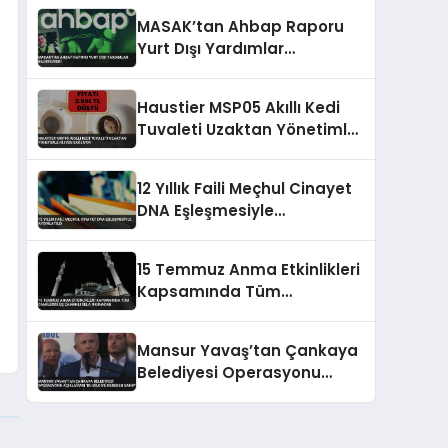
İstismar Ettirmeyiz
MASAK’tan Ahbap Raporu
Yurt Dışı Yardımlar
Bildirilmedi
Haustier MSP05 Akıllı Kedi
Tuvaleti Uzaktan Yönetimle
Hijyen Sağlıyor
12 Yıllık Faili Meçhul Cinayet
DNA Eşleşmesiyle
Aydınlatıldı
15 Temmuz Anma Etkinlikleri
Kapsamında Tüm
Camilerde Eş Zamanlı Sela
Okunacak
Mansur Yavaş’tan Çankaya
Belediyesi Operasyonu
Açıklaması ‘Bu Bilgiye
Nereden Sahip’