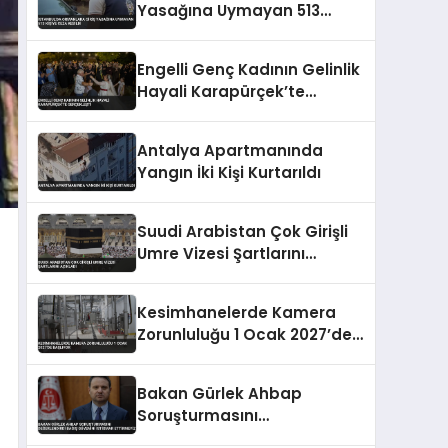
Yasağına Uymayan 513
Kişiye Ceza Kesildi
Engelli Genç Kadının Gelinlik
Hayali Karapürçek’te
Gerçekleşti
Antalya Apartmanında
Yangın İki Kişi Kurtarıldı
Suudi Arabistan Çok Girişli
Umre Vizesi Şartlarını
Açıkladı
Kesimhanelerde Kamera
Zorunluluğu 1 Ocak 2027’de
Başlıyor
Bakan Gürlek Ahbap
Soruşturmasını
Değerlendirdi Bağış Güvenini