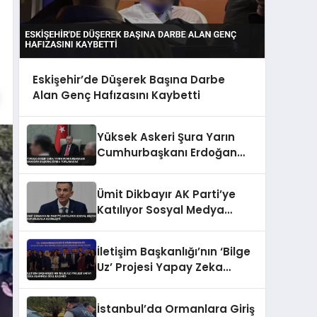
Eskişehir’de Düşerek Başına Darbe
Alan Genç Hafızasını Kaybetti
Yüksek Askeri Şura Yarın
Cumhurbaşkanı Erdoğan
Başkanlığında Toplanacak
Ümit Dikbayır AK Parti’ye
Katılıyor Sosyal Medya
Duyurusuyla Kesinleşti
İletişim Başkanlığı’nın ‘Bilge
Uz’ Projesi Yapay Zeka
Alanında Ödül Kazandı
İstanbul’da Ormanlara Giriş