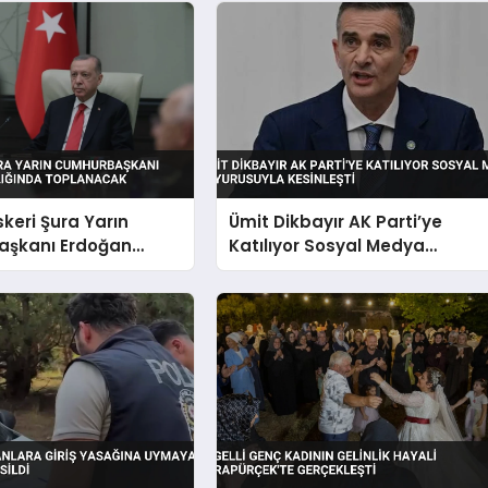
keri Şura Yarın
Ümit Dikbayır AK Parti’ye
şkanı Erdoğan
Katılıyor Sosyal Medya
ğında Toplanacak
Duyurusuyla Kesinleşti