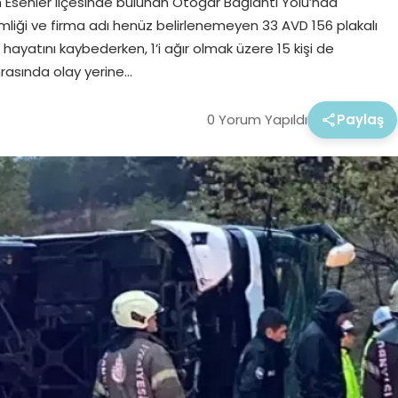
n Esenler ilçesinde bulunan Otogar Bağlantı Yolu’nda
liği ve firma adı henüz belirlenemeyen 33 AVD 156 plakalı
 hayatını kaybederken, 1’i ağır olmak üzere 15 kişi de
nrasında olay yerine…
0 Yorum Yapıldı
Paylaş