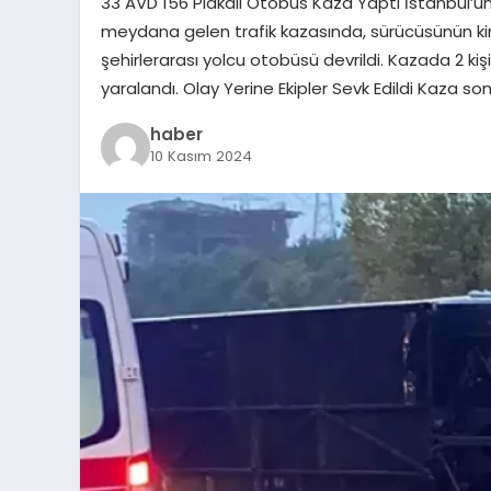
33 AVD 156 Plakalı Otobüs Kaza Yaptı İstanbul’u
meydana gelen trafik kazasında, sürücüsünün kim
şehirlerarası yolcu otobüsü devrildi. Kazada 2 kişi
yaralandı. Olay Yerine Ekipler Sevk Edildi Kaza so
haber
10 Kasım 2024