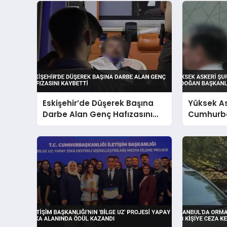
Eskişehir’de Düşerek Başına
Yüksek As
Darbe Alan Genç Hafızasını
Cumhurba
Kaybetti
Başkanlı