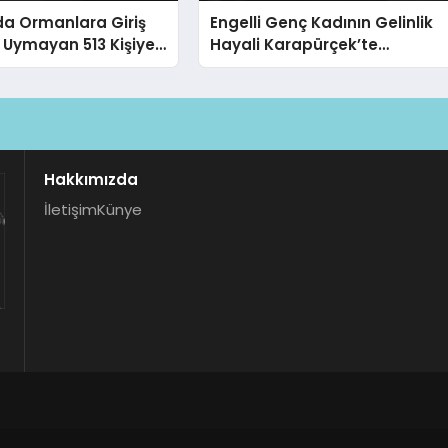
da Ormanlara Giriş
Engelli Genç Kadının Gelinlik
 Uymayan 513 Kişiye
Hayali Karapürçek’te
ldi
Gerçekleşti
Hakkımızda
İletişim
Künye