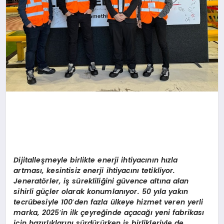
Dijitalleşmeyle birlikte enerji ihtiyacının hızla
artması, kesintisiz enerji ihtiyacını tetikliyor.
Jenerat
ö
rler, iş sürekliliğini gü
vence alt
ına alan
sihirli güçler olarak konumlanıyor. 50 yıla yakın
tecrübesiyle
100
’
den fazla ülkeye hizmet veren yerli
marka, 2025
‘
in ilk çeyreğinde açacağı yeni fabrikası
için hazırlıklarını sürdürürken iş birlikleriyle de