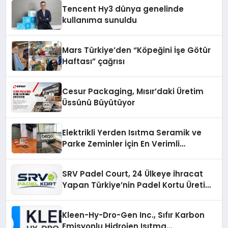
Tencent Hy3 dünya genelinde
kullanıma sunuldu
Mars Türkiye’den “Köpeğini İşe Götür
Haftası” çağrısı
Cesur Packaging, Mısır’daki Üretim
Üssünü Büyütüyor
Elektrikli Yerden Isıtma Seramik ve
Parke Zeminler İçin En Verimli
Çözümler
SRV Padel Court, 24 Ülkeye İhracat
Yapan Türkiye’nin Padel Kortu Üretim
Gücü
Kleen-Hy-Dro-Gen Inc., Sıfır Karbon
Emisyonlu Hidrojen Isıtma