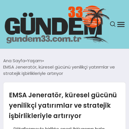
ANASAYFA
Ana Sayfa
Yaşam
EMSA Jeneratör, küresel gücünü yenilikçi yatırımlar ve
GÜNDEM
stratejik işbirlikleriyle artırıyor
YAŞAM
EMSA Jeneratör, küresel gücünü
SAĞLIK
yenilikçi yatırımlar ve stratejik
işbirlikleriyle artırıyor
TEKNOLOJI
Dijitalleşmeyle birlikte enerji ihtiyacının hızla