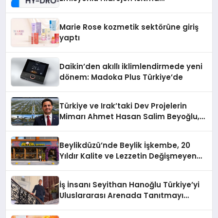
Teknolojisinde ISO ve TSSA
Düzenleyici Onaylarını Aldı
Marie Rose kozmetik sektörüne giriş
yaptı
Daikin’den akıllı iklimlendirmede yeni
dönem: Madoka Plus Türkiye’de
Türkiye ve Irak’taki Dev Projelerin
Mimarı Ahmet Hasan Salim Beyoğlu,
10 Milyon Metrekarelik “Al Yusuf
Holding Industrial City” Projesini
Beylikdüzü’nde Beylik İşkembe, 20
Hayata Geçirecek
Yıldır Kalite ve Lezzetin Değişmeyen
Adresi
İş İnsanı Seyithan Hanoğlu Türkiye’yi
Uluslararası Arenada Tanıtmayı
Hedefliyor