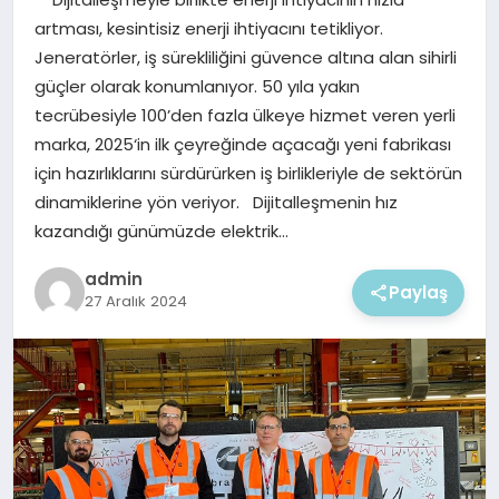
EKONOMI
artması, kesintisiz enerji ihtiyacını tetikliyor.
Jeneratörler, iş sürekliliğini güvence altına alan sihirli
MAGAZIN
güçler olarak konumlanıyor. 50 yıla yakın
tecrübesiyle 100’den fazla ülkeye hizmet veren yerli
marka, 2025‘in ilk çeyreğinde açacağı yeni fabrikası
için hazırlıklarını sürdürürken iş birlikleriyle de sektörün
dinamiklerine yön veriyor. Dijitalleşmenin hız
kazandığı günümüzde elektrik…
admin
Paylaş
27 Aralık 2024