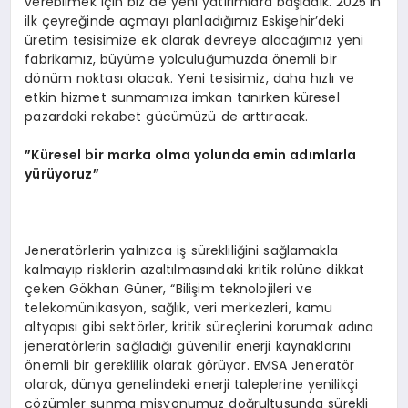
verebilmek için biz de yeni yatırımlara başladık. 2025’in
ilk çeyreğinde açmayı planladığımız Eskişehir’deki
üretim tesisimize ek olarak devreye alacağımız yeni
fabrikamız, büyüme yolculuğumuzda önemli bir
dönüm noktası olacak. Yeni tesisimiz, daha hızlı ve
etkin hizmet sunmamıza imkan tanırken küresel
pazardaki rekabet gücümüzü de arttıracak.
”Küresel bir marka olma yolunda emin adımlarla
yürüyoruz”
Jeneratörlerin yalnızca iş sürekliliğini sağlamakla
kalmayıp risklerin azaltılmasındaki kritik rolüne dikkat
çeken Gökhan Güner, “Bilişim teknolojileri ve
telekomünikasyon, sağlık, veri merkezleri, kamu
altyapısı gibi sektörler, kritik süreçlerini korumak adına
jeneratörlerin sağladığı güvenilir enerji kaynaklarını
önemli bir gereklilik olarak görüyor. EMSA Jeneratör
olarak, dünya genelindeki enerji taleplerine yenilikçi
çözümler sunma misyonumuz doğrultusunda sürekli