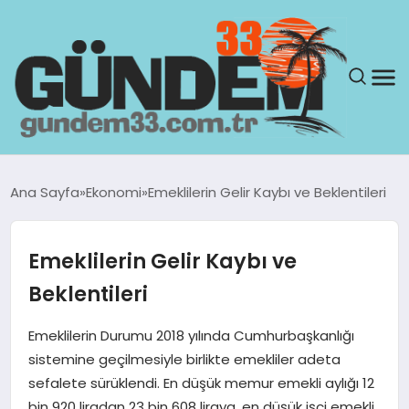
ANASAYFA
Ana Sayfa
Ekonomi
Emeklilerin Gelir Kaybı ve Beklentileri
GÜNDEM
Emeklilerin Gelir Kaybı ve
YAŞAM
Beklentileri
SAĞLIK
Emeklilerin Durumu 2018 yılında Cumhurbaşkanlığı
sistemine geçilmesiyle birlikte emekliler adeta
TEKNOLOJI
sefalete sürüklendi. En düşük memur emekli aylığı 12
bin 920 liradan 23 bin 608 liraya, en düşük işçi emekli