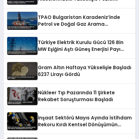
Seyrediyor
TPAO Bulgaristan Karadeniz’inde
Petrol ve Doğal Gaz Arama
Ortaklığına Başladı
Türkiye Elektrik Kurulu Gücü 126 Bin
MW Eşiğini Aştı Güneş Enerjisi Payı
Arttı
Gram Altın Haftaya Yükselişle Başladı
6237 Lirayı Gördü
Nükleer Tıp Pazarında 11 Şirkete
Rekabet Soruşturması Başladı
İnşaat Sektörü Mayıs Ayında İstihdam
Rekoru Kırdı Kentsel Dönüşümün
Büyük Payı Var