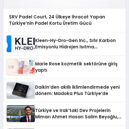
SRV Padel Court, 24 Ülkeye İhracat Yapan
Türkiye’nin Padel Kortu Üretim Gücü
Kleen-Hy-Dro-Gen Inc., Sıfır Karbon
Emisyonlu Hidrojen Isıtma
Teknolojisinde ISO ve TSSA
Düzenleyici Onaylarını Aldı
Marie Rose kozmetik sektörüne giriş
yaptı
Daikin’den akıllı iklimlendirmede yeni
dönem: Madoka Plus Türkiye’de
Türkiye ve Irak’taki Dev Projelerin
Mimarı Ahmet Hasan Salim Beyoğlu,
10 Milyon Metrekarelik “Al Yusuf