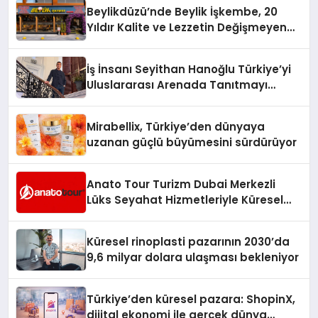
Holding Industrial City” Projesini
Beylikdüzü’nde Beylik İşkembe, 20
Hayata Geçirecek
Yıldır Kalite ve Lezzetin Değişmeyen
Adresi
İş İnsanı Seyithan Hanoğlu Türkiye’yi
Uluslararası Arenada Tanıtmayı
Hedefliyor
Mirabellix, Türkiye’den dünyaya
uzanan güçlü büyümesini sürdürüyor
Anato Tour Turizm Dubai Merkezli
Lüks Seyahat Hizmetleriyle Küresel
Turizmde Öne Çıkıyor
Küresel rinoplasti pazarının 2030’da
9,6 milyar dolara ulaşması bekleniyor
Türkiye’den küresel pazara: ShopinX,
dijital ekonomi ile gerçek dünya