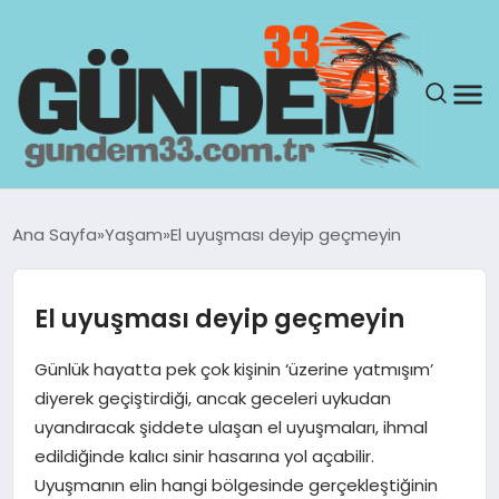
ANASAYFA
Ana Sayfa
Yaşam
El uyuşması deyip geçmeyin
GÜNDEM
El uyuşması deyip geçmeyin
YAŞAM
Günlük hayatta pek çok kişinin ‘üzerine yatmışım’
SAĞLIK
diyerek geçiştirdiği, ancak geceleri uykudan
uyandıracak şiddete ulaşan el uyuşmaları, ihmal
TEKNOLOJI
edildiğinde kalıcı sinir hasarına yol açabilir.
Uyuşmanın elin hangi bölgesinde gerçekleştiğinin