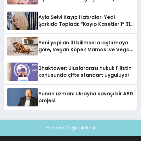
alışverişini bir araya getirmeyi
hedefliyor
Ayla Selvi Kayıp Hatıraları Yedi
Şarkıda Topladı: “Kayıp Kasetler 1” 31
Temmuz’da Çıktı
Yeni yapilan 31 bilimsel araştırmaya
göre, Vegan Köpek Maması ve Vegan
Kedi Mamasının İyi Sindirildiğini
Ortaya Koydu
Bhaktawer: Uluslararası hukuk Filistin
konusunda çifte standart uyguluyor
Yunan uzman: Ukrayna savaşı bir ABD
projesi
Haberin Doğru Adresi