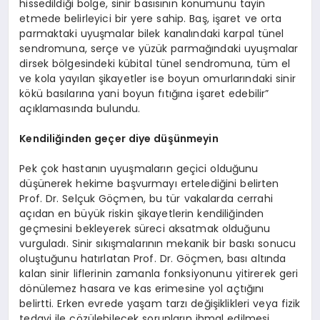
hissedildiği bölge, sinir basısının konumunu tayin
etmede belirleyici bir yere sahip. Baş, işaret ve orta
parmaktaki uyuşmalar bilek kanalındaki karpal tünel
sendromuna, serçe ve yüzük parmağındaki uyuşmalar
dirsek bölgesindeki kübital tünel sendromuna, tüm el
ve kola yayılan şikayetler ise boyun omurlarındaki sinir
kökü basılarına yani boyun fıtığına işaret edebilir”
açıklamasında bulundu.
Kendiliğinden geçer diye düşünmeyin
Pek çok hastanın uyuşmaların geçici olduğunu
düşünerek hekime başvurmayı ertelediğini belirten
Prof. Dr. Selçuk Göçmen, bu tür vakalarda cerrahi
açıdan en büyük riskin şikayetlerin kendiliğinden
geçmesini bekleyerek süreci aksatmak olduğunu
vurguladı. Sinir sıkışmalarının mekanik bir baskı sonucu
oluştuğunu hatırlatan Prof. Dr. Göçmen, bası altında
kalan sinir liflerinin zamanla fonksiyonunu yitirerek geri
dönülemez hasara ve kas erimesine yol açtığını
belirtti. Erken evrede yaşam tarzı değişiklikleri veya fizik
tedavi ile çözülebilecek sorunların ihmal edilmesi