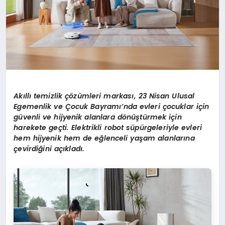
Ak
ı
ll
ı
temizlik
çö
z
ü
mleri markas
ı
, 23 Nisan Ulusal
Egemenlik ve
Ç
ocuk Bayram
ı’
nda evleri
ç
ocuklar i
ç
in
g
ü
venli ve hijyenik alanlara d
ö
n
üş
t
ü
rmek i
ç
in
harekete ge
ç
ti. Elektrikli robot s
ü
p
ü
rgeleriyle evleri
hem hijyenik hem de e
ğ
lenceli ya
ş
am alanlar
ı
na
ç
evirdi
ğ
ini a
çı
klad
ı
.