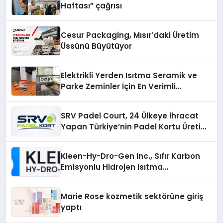
Haftası” çağrısı
Cesur Packaging, Mısır’daki Üretim
Üssünü Büyütüyor
Elektrikli Yerden Isıtma Seramik ve
Parke Zeminler İçin En Verimli
Çözümler
SRV Padel Court, 24 Ülkeye İhracat
Yapan Türkiye’nin Padel Kortu Üretim
Gücü
Kleen-Hy-Dro-Gen Inc., Sıfır Karbon
Emisyonlu Hidrojen Isıtma
Teknolojisinde ISO ve TSSA
Düzenleyici Onaylarını Aldı
Marie Rose kozmetik sektörüne giriş
yaptı