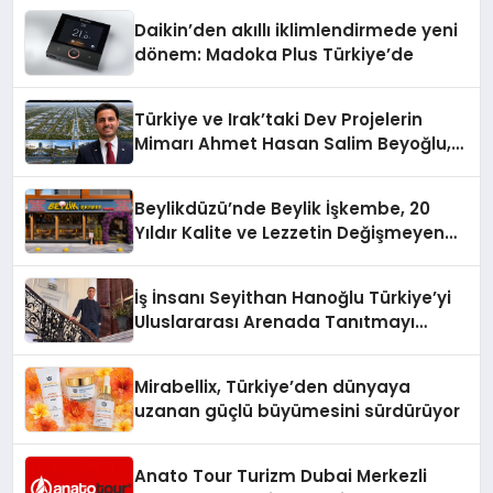
Daikin’den akıllı iklimlendirmede yeni
dönem: Madoka Plus Türkiye’de
Türkiye ve Irak’taki Dev Projelerin
Mimarı Ahmet Hasan Salim Beyoğlu,
10 Milyon Metrekarelik “Al Yusuf
Holding Industrial City” Projesini
Beylikdüzü’nde Beylik İşkembe, 20
Hayata Geçirecek
Yıldır Kalite ve Lezzetin Değişmeyen
Adresi
İş İnsanı Seyithan Hanoğlu Türkiye’yi
Uluslararası Arenada Tanıtmayı
Hedefliyor
Mirabellix, Türkiye’den dünyaya
uzanan güçlü büyümesini sürdürüyor
Anato Tour Turizm Dubai Merkezli