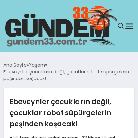
ANASAYFA
Ana Sayfa
Yaşam
Ebeveynler çocukların değil, çocuklar robot süpürgelerin
GÜNDEM
peşinden koşacak!
YAŞAM
Ebeveynler çocukların değil,
SAĞLIK
çocuklar robot süpürgelerin
peşinden koşacak!
TEKNOLOJI
Akıllı temizlik çözümleri markası, 23 Nisan Ulusal