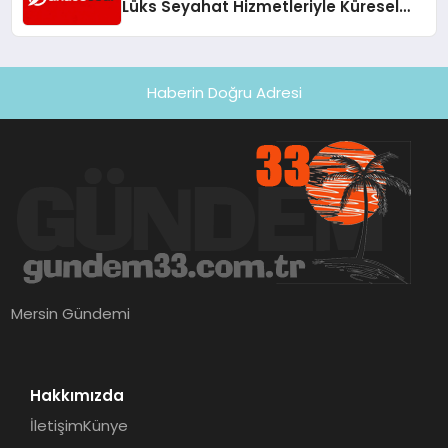
Lüks Seyahat Hizmetleriyle Küresel
Turizmde Öne Çıkıyor
Haberin Doğru Adresi
Mersin Gündemi
Hakkımızda
İletişim
Künye