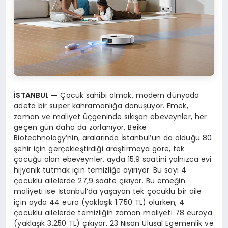
İ
STANBUL
—
Çocuk sahibi olmak, modern dünyada
adeta bir süper kahramanlığa dönüşüyor. Emek,
zaman ve maliyet üçgeninde sıkışan ebeveynler, her
geçen gün daha da zorlanıyor. Beike
Biotechnology’nin, aralarında İstanbul’un da olduğu 80
şehir için gerçekleştirdiği araştırmaya göre, tek
çocuğu olan ebeveynler, ayda 15,9 saatini yalnızca evi
hijyenik tutmak için temizliğe ayırıyor. Bu sayı 4
çocuklu ailelerde 27,9 saate çıkıyor. Bu emeğin
maliyeti ise İstanbul’da yaşayan tek çocuklu bir aile
için ayda 44 euro (yaklaşık 1.750 TL) olurken, 4
çocuklu ailelerde temizliğin zaman maliyeti 78 euroya
(yaklaşık 3.250 TL) çıkıyor. 23 Nisan Ulusal Egemenlik ve