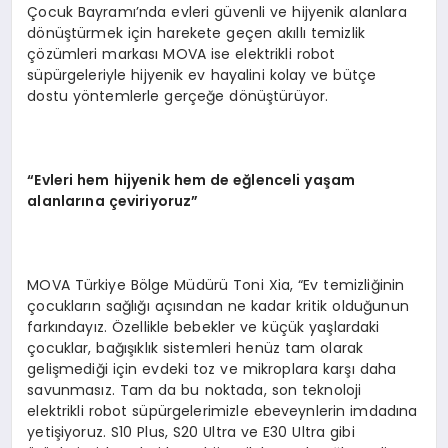
Çocuk Bayramı’nda evleri güvenli ve hijyenik alanlara
dönüştürmek için harekete geçen akıllı temizlik
çözümleri markası MOVA ise elektrikli robot
süpürgeleriyle hijyenik ev hayalini kolay ve bütçe
dostu yöntemlerle gerçeğe dönüştürüyor.
“
Evleri hem hijyenik hem de e
ğ
lenceli ya
ş
am
alanlar
ı
na
ç
eviriyoruz
”
MOVA Türkiye Bölge Müdürü Toni Xia, “Ev temizliğinin
çocukların sağlığı açısından ne kadar kritik olduğunun
farkındayız. Özellikle bebekler ve küçük yaşlardaki
çocuklar, bağışıklık sistemleri henüz tam olarak
gelişmediği için evdeki toz ve mikroplara karşı daha
savunmasız. Tam da bu noktada, son teknoloji
elektrikli robot süpürgelerimizle ebeveynlerin imdadına
yetişiyoruz. S10 Plus, S20 Ultra ve E30 Ultra gibi