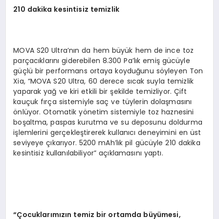
210 dakika kesintisiz temizlik
MOVA S20 Ultra’nın da hem büyük hem de ince toz
parçacıklarını giderebilen 8.300 Pa’lık emiş gücüyle
güçlü bir performans ortaya koyduğunu söyleyen Ton
Xia, “MOVA S20 Ultra, 60 derece sıcak suyla temizlik
yaparak yağ ve kiri etkili bir şekilde temizliyor. Çift
kauçuk fırça sistemiyle saç ve tüylerin dolaşmasını
önlüyor. Otomatik yönetim sistemiyle toz haznesini
boşaltma, paspas kurutma ve su deposunu doldurma
işlemlerini gerçekleştirerek kullanıcı deneyimini en üst
seviyeye çıkarıyor. 5200 mAh’lık pil gücüyle 210 dakika
kesintisiz kullanılabiliyor” açıklamasını yaptı.
“Ç
ocuklar
ı
m
ı
z
ı
n temiz bir ortamda b
ü
y
ü
mesi,