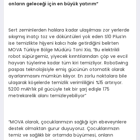
onlar
ı
n gelece
ğ
i i
ç
in en b
ü
y
ü
k yat
ı
r
ı
m
”
Sert zeminlerden halılara kadar ulaşılması zor yerlerde
sıkışmış inatçı toz ve döküntüleri yok eden S10 Plus’ın
ise temizlikte hijyeni kalıcı hale getirdiğini belirten
MOVA Türkiye Bölge Müdürü Toni Xia, “Bu elektrikli
robot süpürgemiz, yiyecek kırıntılarından çöp ve evcil
hayvan tüylerine kadar tüm kiri temizliyor. RoboSwing
paspas teknolojisiyle emiş gücünün otomatik olarak
ayarlanmasını mümkün kılıyor. En zorlu noktalara bile
ulaşarak köşelerde temizlik verimliliğini %15 artırıyor.
5200 mAh’lık pil gücüyle tek bir şarj edişle 175
metrekarelik alanı temizleyebiliyor”
“MOVA olarak, çocuklarımızın sağlığı için ebeveynlere
destek olmaktan gurur duyuyoruz. Çocuklarımızın
temiz ve sağlıklı bir ortamda büyümesi, onların