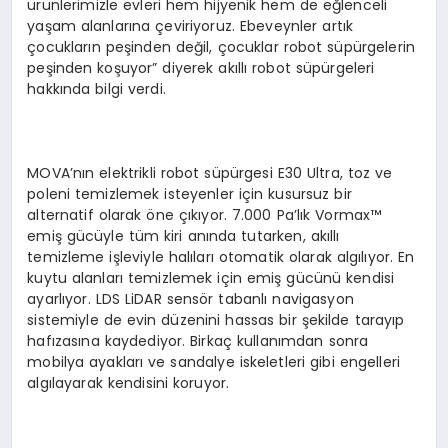
ürünlerimizle evleri hem hijyenik hem de eğlenceli
yaşam alanlarına çeviriyoruz. Ebeveynler artık
çocukların peşinden değil, çocuklar robot süpürgelerin
peşinden koşuyor” diyerek akıllı robot süpürgeleri
hakkında bilgi verdi.
MOVA’nın elektrikli robot süpürgesi E30 Ultra, toz ve
poleni temizlemek isteyenler için kusursuz bir
alternatif olarak öne çıkıyor. 7.000 Pa’lık Vormax™
emiş gücüyle tüm kiri anında tutarken, akıllı
temizleme işleviyle halıları otomatik olarak algılıyor. En
kuytu alanları temizlemek için emiş gücünü kendisi
ayarlıyor. LDS LiDAR sensör tabanlı navigasyon
sistemiyle de evin düzenini hassas bir şekilde tarayıp
hafızasına kaydediyor. Birkaç kullanımdan sonra
mobilya ayakları ve sandalye iskeletleri gibi engelleri
algılayarak kendisini koruyor.