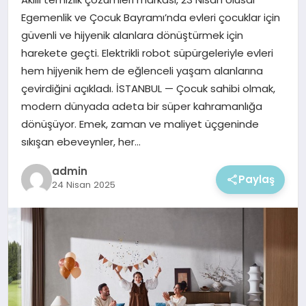
EKONOMI
Egemenlik ve Çocuk Bayramı’nda evleri çocuklar için
güvenli ve hijyenik alanlara dönüştürmek için
MAGAZIN
harekete geçti. Elektrikli robot süpürgeleriyle evleri
hem hijyenik hem de eğlenceli yaşam alanlarına
çevirdiğini açıkladı. İSTANBUL — Çocuk sahibi olmak,
modern dünyada adeta bir süper kahramanlığa
dönüşüyor. Emek, zaman ve maliyet üçgeninde
sıkışan ebeveynler, her…
admin
Paylaş
24 Nisan 2025