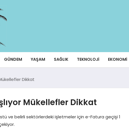
GÜNDEM
YAŞAM
SAĞLIK
TEKNOLOJI
EKONOMI
ükellefler Dikkat
lıyor Mükellefler Dikkat
ü ve belirli sektörlerdeki işletmeler için e-Fatura geçişi 1
ekiyor.