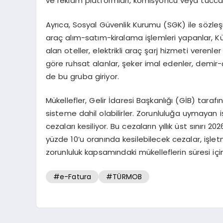
ve reklam platformları, komisyoncu veya tücca
Ayrıca, Sosyal Güvenlik Kurumu (SGK) ile sözle
araç alım-satım-kiralama işlemleri yapanlar, Kü
alan oteller, elektrikli araç şarj hizmeti veren
göre ruhsat alanlar, şeker imal edenler, demir-çe
de bu gruba giriyor.
Mükellefler, Gelir İdaresi Başkanlığı (GİB) taraf
sisteme dahil olabilirler. Zorunluluğa uymayan 
cezaları kesiliyor. Bu cezaların yıllık üst sınırı 20
yüzde 10’u oranında kesilebilecek cezalar, işletm
zorunluluk kapsamındaki mükelleflerin süresi 
#e-Fatura
#TÜRMOB