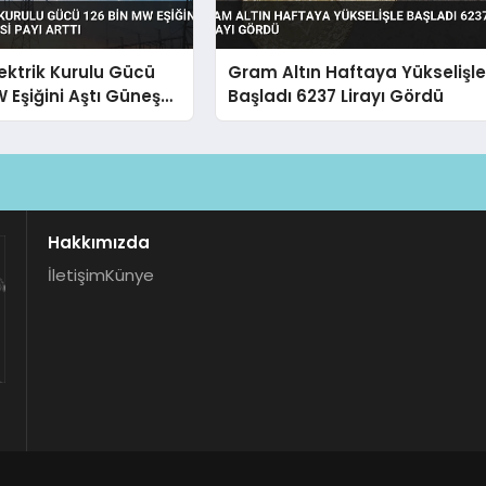
lektrik Kurulu Gücü
Gram Altın Haftaya Yükselişl
W Eşiğini Aştı Güneş
Başladı 6237 Lirayı Gördü
yı Arttı
Hakkımızda
İletişim
Künye