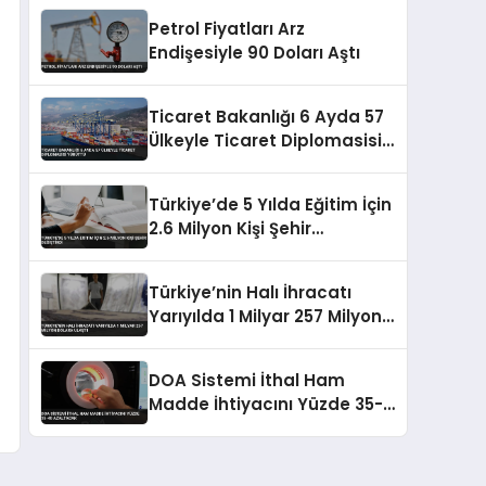
Petrol Fiyatları Arz
Endişesiyle 90 Doları Aştı
Ticaret Bakanlığı 6 Ayda 57
Ülkeyle Ticaret Diplomasisi
Yürüttü
Türkiye’de 5 Yılda Eğitim İçin
2.6 Milyon Kişi Şehir
Değiştirdi
Türkiye’nin Halı İhracatı
Yarıyılda 1 Milyar 257 Milyon
Dolara Ulaştı
DOA Sistemi İthal Ham
Madde İhtiyacını Yüzde 35-
40 Azaltacak