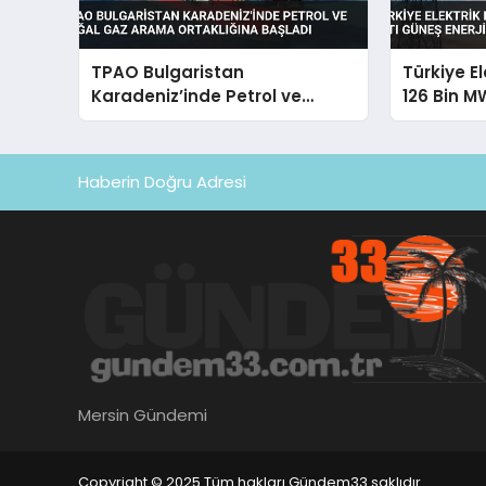
TPAO Bulgaristan
Türkiye E
Karadeniz’inde Petrol ve
126 Bin M
Doğal Gaz Arama Ortaklığına
Enerjisi Pa
Başladı
Haberin Doğru Adresi
Mersin Gündemi
Copyright © 2025 Tüm hakları Gündem33 saklıdır.