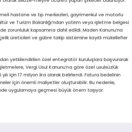
r olarak sebze-meyve ticareti yapan şirketler bulunuyor.
şmeli hastane ve tıp merkezleri, gayrimenkul ve motorlu
ltür ve Turizm Bakanlığı’ndan yatırım veya işletme belgesi
ler de zorunluluk kapsamına dahil edildi. Maden Kanunu’na
lik üreticileri ve gübre takip sistemine kayıtlı mükellefler
ından yetkilendirilen özel entegratör kuruluşlara başvurarak
işletmelere, Vergi Usul Kanunu’na göre özel usulsüzlük
26 yılı için 17 milyon lira olarak belirlendi. Fatura bedelinin
eler için önemli maliyetler oluşturabilir. Bu nedenle,
içinde uygulamaya geçmesi büyük önem taşıyor.