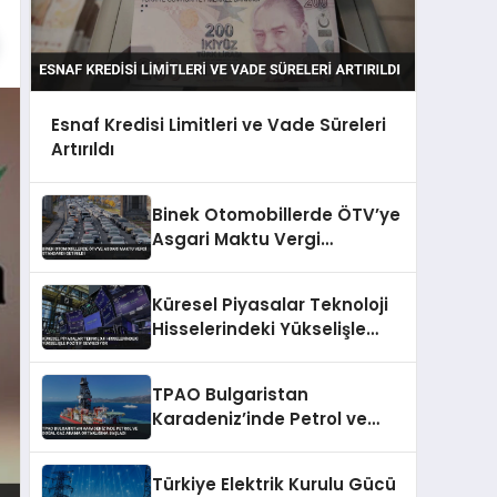
Esnaf Kredisi Limitleri ve Vade Süreleri
Artırıldı
Binek Otomobillerde ÖTV’ye
Asgari Maktu Vergi
Standardı Getirildi
Küresel Piyasalar Teknoloji
Hisselerindeki Yükselişle
Pozitif Seyrediyor
TPAO Bulgaristan
Karadeniz’inde Petrol ve
Doğal Gaz Arama
Ortaklığına Başladı
Türkiye Elektrik Kurulu Gücü