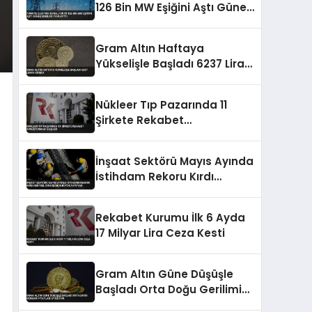
126 Bin MW Eşiğini Aştı Güneş
Enerjisi Payı Arttı
Gram Altın Haftaya
Yükselişle Başladı 6237 Lirayı
Gördü
Nükleer Tıp Pazarında 11
Şirkete Rekabet
Soruşturması Başladı
İnşaat Sektörü Mayıs Ayında
İstihdam Rekoru Kırdı
Kentsel Dönüşümün Büyük
Payı Var
Rekabet Kurumu İlk 6 Ayda
17 Milyar Lira Ceza Kesti
Gram Altın Güne Düşüşle
Başladı Orta Doğu Gerilimi
Fiyatları Etkiliyor