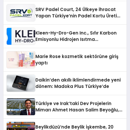
SRV Padel Court, 24 Ülkeye İhracat
Yapan Türkiye’nin Padel Kortu Üretim
Gücü
Kleen-Hy-Dro-Gen Inc., Sıfır Karbon
Emisyonlu Hidrojen Isıtma
Teknolojisinde ISO ve TSSA
Düzenleyici Onaylarını Aldı
Marie Rose kozmetik sektörüne giriş
yaptı
Daikin’den akıllı iklimlendirmede yeni
dönem: Madoka Plus Türkiye’de
Türkiye ve Irak’taki Dev Projelerin
Mimarı Ahmet Hasan Salim Beyoğlu,
10 Milyon Metrekarelik “Al Yusuf
Holding Industrial City” Projesini
Beylikdüzü’nde Beylik İşkembe, 20
Hayata Geçirecek