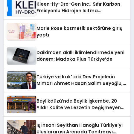
Kleen-Hy-Dro-Gen Inc., Sıfır Karbon
Emisyonlu Hidrojen Isıtma
Teknolojisinde ISO ve TSSA
Düzenleyici Onaylarını Aldı
Marie Rose kozmetik sektörüne giriş
yaptı
Daikin’den akıllı iklimlendirmede yeni
dönem: Madoka Plus Türkiye’de
Türkiye ve Irak’taki Dev Projelerin
Mimarı Ahmet Hasan Salim Beyoğlu,
10 Milyon Metrekarelik “Al Yusuf
Holding Industrial City” Projesini
Beylikdüzü’nde Beylik İşkembe, 20
Hayata Geçirecek
Yıldır Kalite ve Lezzetin Değişmeyen
Adresi
İş İnsanı Seyithan Hanoğlu Türkiye’yi
Uluslararası Arenada Tanıtmayı