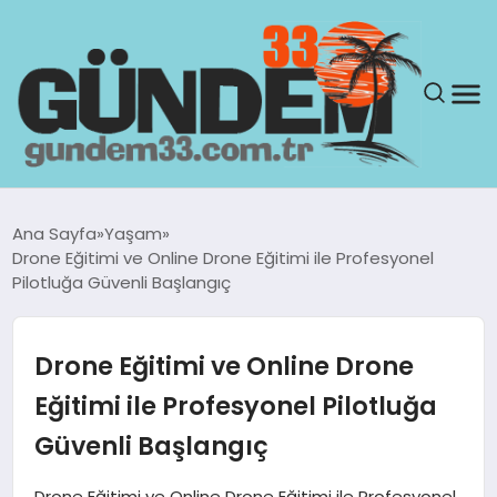
ANASAYFA
Ana Sayfa
Yaşam
Drone Eğitimi ve Online Drone Eğitimi ile Profesyonel
GÜNDEM
Pilotluğa Güvenli Başlangıç
YAŞAM
Drone Eğitimi ve Online Drone
SAĞLIK
Eğitimi ile Profesyonel Pilotluğa
Güvenli Başlangıç
TEKNOLOJI
Drone Eğitimi ve Online Drone Eğitimi ile Profesyonel