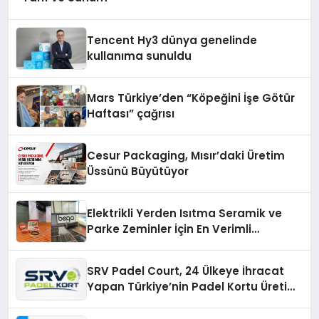
Tencent Hy3 dünya genelinde
kullanıma sunuldu
Mars Türkiye’den “Köpeğini İşe Götür
Haftası” çağrısı
Cesur Packaging, Mısır’daki Üretim
Üssünü Büyütüyor
Elektrikli Yerden Isıtma Seramik ve
Parke Zeminler İçin En Verimli
Çözümler
SRV Padel Court, 24 Ülkeye İhracat
Yapan Türkiye’nin Padel Kortu Üretim
Gücü