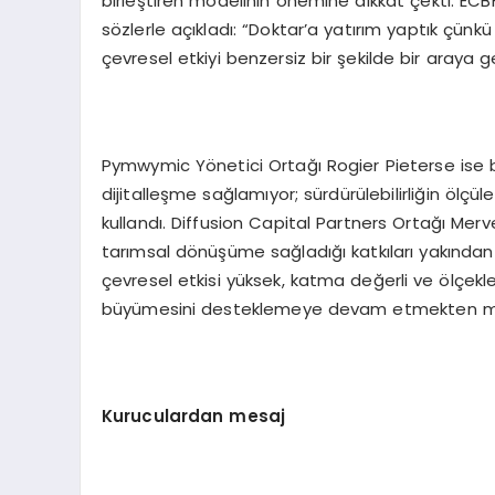
birleştiren modelinin önemine dikkat çekti. ECBF
sözlerle açıkladı: “Doktar’a yatırım yaptık çünkü 
çevresel etkiyi benzersiz bir şekilde bir araya ge
Pymwymic Yönetici Ortağı Rogier Pieterse ise 
dijitalleşme sağlamıyor; sürdürülebilirliğin ölçül
kullandı. Diffusion Capital Partners Ortağı Merve A
tarımsal dönüşüme sağladığı katkıları yakından i
çevresel etkisi yüksek, katma değerli ve ölçekl
büyümesini desteklemeye devam etmekten mutlu
Kuruculardan mesaj