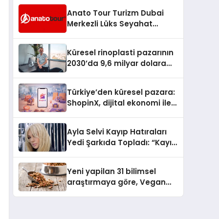
Anato Tour Turizm Dubai
Merkezli Lüks Seyahat
Hizmetleriyle Küresel
Turizmde Öne Çıkıyor
Küresel rinoplasti pazarının
2030’da 9,6 milyar dolara
ulaşması bekleniyor
Türkiye’den küresel pazara:
ShopinX, dijital ekonomi ile
gerçek dünya alışverişini bir
araya getirmeyi hedefliyor
Ayla Selvi Kayıp Hatıraları
Yedi Şarkıda Topladı: “Kayıp
Kasetler 1” 31 Temmuz’da
Çıktı
Yeni yapilan 31 bilimsel
araştırmaya göre, Vegan
Köpek Maması ve Vegan
Kedi Mamasının İyi
Sindirildiğini Ortaya Koydu