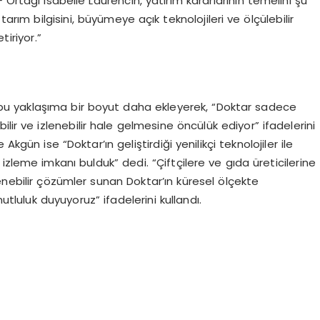
 Ortağı Isabelle Laurencin, yatırım kararlarının temelini şu
tarım bilgisini, büyümeye açık teknolojileri ve ölçülebilir
tiriyor.”
bu yaklaşıma bir boyut daha ekleyerek, “Doktar sadece
ebilir ve izlenebilir hale gelmesine öncülük ediyor” ifadelerini
kgün ise “Doktar’ın geliştirdiği yenilikçi teknolojiler ile
zleme imkanı bulduk” dedi. “Çiftçilere ve gıda üreticilerine
enebilir çözümler sunan Doktar’ın küresel ölçekte
luk duyuyoruz” ifadelerini kullandı.