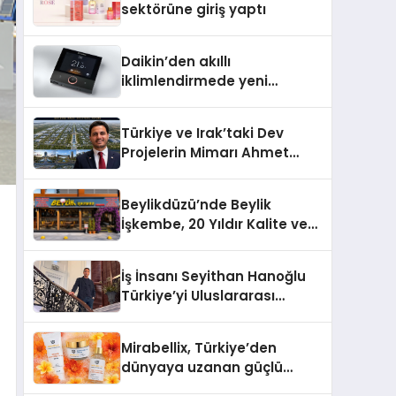
sektörüne giriş yaptı
Daikin’den akıllı
iklimlendirmede yeni
dönem: Madoka Plus
Türkiye’de
Türkiye ve Irak’taki Dev
Projelerin Mimarı Ahmet
Hasan Salim Beyoğlu, 10
Milyon Metrekarelik “Al Yusuf
Beylikdüzü’nde Beylik
Holding Industrial City”
İşkembe, 20 Yıldır Kalite ve
Projesini Hayata Geçirecek
Lezzetin Değişmeyen Adresi
İş İnsanı Seyithan Hanoğlu
Türkiye’yi Uluslararası
Arenada Tanıtmayı
Hedefliyor
Mirabellix, Türkiye’den
dünyaya uzanan güçlü
büyümesini sürdürüyor