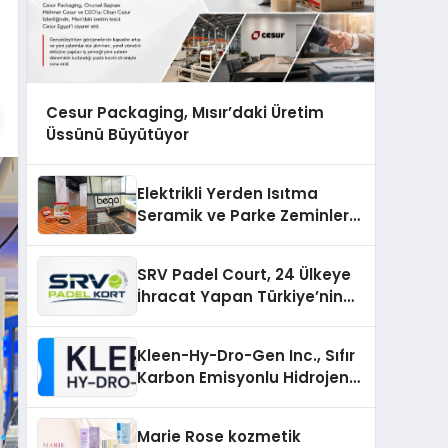
Cesur Packaging, Mısır’daki Üretim
Üssünü Büyütüyor
Elektrikli Yerden Isıtma
Seramik ve Parke Zeminler
İçin En Verimli Çözümler
SRV Padel Court, 24 Ülkeye
İhracat Yapan Türkiye’nin
Padel Kortu Üretim Gücü
Kleen-Hy-Dro-Gen Inc., Sıfır
Karbon Emisyonlu Hidrojen
Isıtma Teknolojisinde ISO ve
TSSA Düzenleyici Onaylarını
Marie Rose kozmetik
Aldı