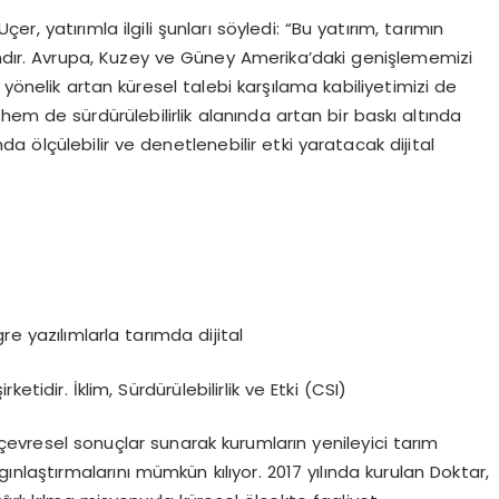
r, yatırımla ilgili şunları söyledi: “Bu yatırım, tarımın
ımdır. Avrupa, Kuzey ve Güney Amerika’daki genişlememizi
 yönelik artan küresel talebi karşılama kabiliyetimizi de
em de sürdürülebilirlik alanında artan bir baskı altında
 ölçülebilir ve denetlenebilir etki yaratacak dijital
re yazılımlarla tarımda dijital
tidir. İklim, Sürdürülebilirlik ve Etki (CSI)
r çevresel sonuçlar sunarak kurumların yenileyici tarım
ınlaştırmalarını mümkün kılıyor. 2017 yılında kurulan Doktar,