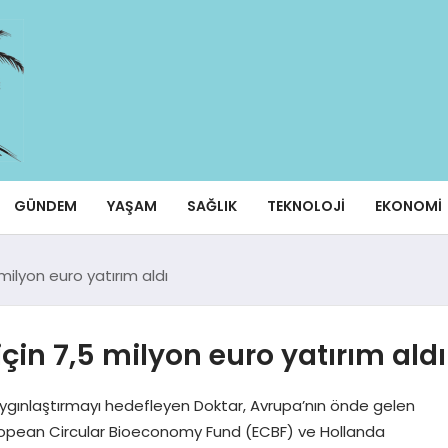
GÜNDEM
YAŞAM
SAĞLIK
TEKNOLOJI
EKONOMI
milyon euro yatırım aldı
çin 7,5 milyon euro yatırım aldı
 yaygınlaştırmayı hedefleyen Doktar, Avrupa’nın önde gelen
 European Circular Bioeconomy Fund (ECBF) ve Hollanda