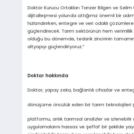
Doktar Kurucu Ortakları Tanzer Bilgen ve Selim Uçe
dijitalleşmesi yolunda attığımız önemli bir ad
hızlandırırken, entegre ve veri odaklı çözümlere
güçlendirecek. Tarım sektörünün hem verimlilik h
olduğu bu dönemde, tedarik zincirinin tamamında
altyapıyı güçlendiriyoruz.”
Doktar hakkında
Doktar, yapay zeka, bağlantılı cihazlar ve enteg
dönüşüme öncülük eden bir tarım teknolojileri şirke
platformu, anlık tarımsal analizler ve izlenebili
uygulamalarını hassas ve şeffaf bir şekilde yayg