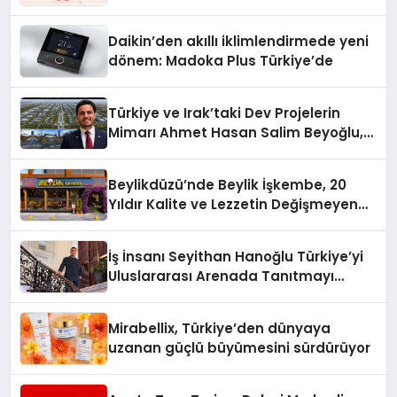
Daikin’den akıllı iklimlendirmede yeni
dönem: Madoka Plus Türkiye’de
Türkiye ve Irak’taki Dev Projelerin
Mimarı Ahmet Hasan Salim Beyoğlu,
10 Milyon Metrekarelik “Al Yusuf
Holding Industrial City” Projesini
Beylikdüzü’nde Beylik İşkembe, 20
Hayata Geçirecek
Yıldır Kalite ve Lezzetin Değişmeyen
Adresi
İş İnsanı Seyithan Hanoğlu Türkiye’yi
Uluslararası Arenada Tanıtmayı
Hedefliyor
Mirabellix, Türkiye’den dünyaya
uzanan güçlü büyümesini sürdürüyor