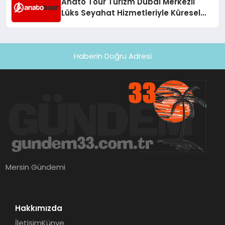
Anato Tour Turizm Dubai Merkezli
Lüks Seyahat Hizmetleriyle Küresel
Turizmde Öne Çıkıyor
Haberin Doğru Adresi
Mersin Gündemi
Hakkımızda
İletişim
Künye