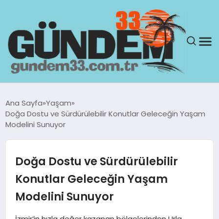
ANASAYFA
Ana Sayfa
Yaşam
Doğa Dostu ve Sürdürülebilir Konutlar Geleceğin Yaşam
GÜNDEM
Modelini Sunuyor
YAŞAM
Doğa Dostu ve Sürdürülebilir
SAĞLIK
Konutlar Geleceğin Yaşam
Modelini Sunuyor
TEKNOLOJI
İzmir’in hızla değer kazanan bölgelerinden Urla