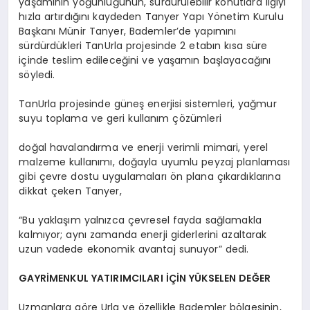
yaşamının yoğunluğunun, sürdürülebilir konutlara ilgiyi
hızla artırdığını kaydeden Tanyer Yapı Yönetim Kurulu
Başkanı Münir Tanyer, Bademler’de yapımını
sürdürdükleri TanUrla projesinde 2 etabın kısa süre
içinde teslim edileceğini ve yaşamın başlayacağını
söyledi.
TanUrla projesinde güneş enerjisi sistemleri, yağmur
suyu toplama ve geri kullanım çözümleri
doğal havalandırma ve enerji verimli mimari, yerel
malzeme kullanımı, doğayla uyumlu peyzaj planlaması
gibi çevre dostu uygulamaları ön plana çıkardıklarına
dikkat çeken Tanyer,
“Bu yaklaşım yalnızca çevresel fayda sağlamakla
kalmıyor; aynı zamanda enerji giderlerini azaltarak
uzun vadede ekonomik avantaj sunuyor” dedi.
GAYRİMENKUL YATIRIMCILARI İÇİN YÜKSELEN DEĞER
Uzmanlara göre Urla ve özellikle Bademler bölgesinin,