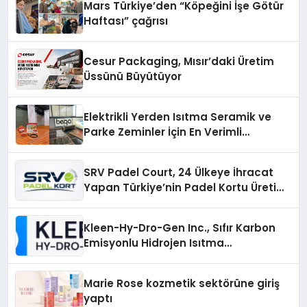
Mars Türkiye’den “Köpeğini İşe Götür
Haftası” çağrısı
Cesur Packaging, Mısır’daki Üretim
Üssünü Büyütüyor
Elektrikli Yerden Isıtma Seramik ve
Parke Zeminler İçin En Verimli
Çözümler
SRV Padel Court, 24 Ülkeye İhracat
Yapan Türkiye’nin Padel Kortu Üretim
Gücü
Kleen-Hy-Dro-Gen Inc., Sıfır Karbon
Emisyonlu Hidrojen Isıtma
Teknolojisinde ISO ve TSSA
Düzenleyici Onaylarını Aldı
Marie Rose kozmetik sektörüne giriş
yaptı