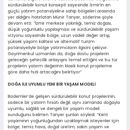
sürdürülebilir konut konsepti sayesinde İzmir’in en
güçlü yatırım potansiyeline sahip bölgeleri arasında
yer aldığını hatırlatan Münir Tanyer, sözlerine şöyle
devam etti: “İzmir merkeze yakınlığı, temiz doğası,
düşük yoğunluklu yapılaşması ve sürdürülebilir yaşam
vizyonu sayesinde bölge; uzun vadeli değer artışı,
yüksek yaşam kalitesi ve alternatif turizm
potansiyeliyle bölge yatırımcıların ilgisini çekiyor.
Gayrimenkul uzmanları da, doğa dostu projelerin
geleceğin şehircilik anlayışını temsil ettiğini ve bu tür
projelerin yatırım değerinin klasik konut projelerine
göre daha hızlı artacağını belirtiyor”
DOĞA İLE UYUMLU YENİ BİR YAŞAM MODELİ
Bademler’de gelişen sürdürülebilir konut projelerinin,
sadece bir yatırım fırsatı değil; aynı zamanda doğayla
uyumlu, sağlıklı ve dengeli bir yaşam modeli
sunduğunu belirten Tanyer şunları söyledi: “Kent
yaşamının yoğunluğundan uzaklaşmak isteyenler için
bölge; temiz hava, doğal üretim, sakin yaşam ve