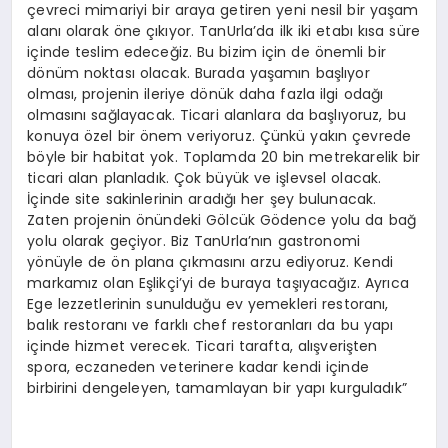
çevreci mimariyi bir araya getiren yeni nesil bir yaşam
alanı olarak öne çıkıyor. TanUrla’da ilk iki etabı kısa süre
içinde teslim edeceğiz. Bu bizim için de önemli bir
dönüm noktası olacak. Burada yaşamın başlıyor
olması, projenin ileriye dönük daha fazla ilgi odağı
olmasını sağlayacak. Ticari alanlara da başlıyoruz, bu
konuya özel bir önem veriyoruz. Çünkü yakın çevrede
böyle bir habitat yok. Toplamda 20 bin metrekarelik bir
ticari alan planladık. Çok büyük ve işlevsel olacak.
İçinde site sakinlerinin aradığı her şey bulunacak.
Zaten projenin önündeki Gölcük Gödence yolu da bağ
yolu olarak geçiyor. Biz TanUrla’nın gastronomi
yönüyle de ön plana çıkmasını arzu ediyoruz. Kendi
markamız olan Eşlikçi’yi de buraya taşıyacağız. Ayrıca
Ege lezzetlerinin sunulduğu ev yemekleri restoranı,
balık restoranı ve farklı chef restoranları da bu yapı
içinde hizmet verecek. Ticari tarafta, alışverişten
spora, eczaneden veterinere kadar kendi içinde
birbirini dengeleyen, tamamlayan bir yapı kurguladık”