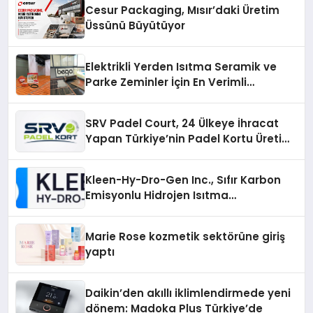
Cesur Packaging, Mısır’daki Üretim
Üssünü Büyütüyor
Elektrikli Yerden Isıtma Seramik ve
Parke Zeminler İçin En Verimli
Çözümler
SRV Padel Court, 24 Ülkeye İhracat
Yapan Türkiye’nin Padel Kortu Üretim
Gücü
Kleen-Hy-Dro-Gen Inc., Sıfır Karbon
Emisyonlu Hidrojen Isıtma
Teknolojisinde ISO ve TSSA
Düzenleyici Onaylarını Aldı
Marie Rose kozmetik sektörüne giriş
yaptı
Daikin’den akıllı iklimlendirmede yeni
dönem: Madoka Plus Türkiye’de