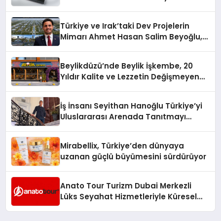
Türkiye ve Irak’taki Dev Projelerin
Mimarı Ahmet Hasan Salim Beyoğlu,
10 Milyon Metrekarelik “Al Yusuf
Holding Industrial City” Projesini
Beylikdüzü’nde Beylik İşkembe, 20
Hayata Geçirecek
Yıldır Kalite ve Lezzetin Değişmeyen
Adresi
İş İnsanı Seyithan Hanoğlu Türkiye’yi
Uluslararası Arenada Tanıtmayı
Hedefliyor
Mirabellix, Türkiye’den dünyaya
uzanan güçlü büyümesini sürdürüyor
Anato Tour Turizm Dubai Merkezli
Lüks Seyahat Hizmetleriyle Küresel
Turizmde Öne Çıkıyor