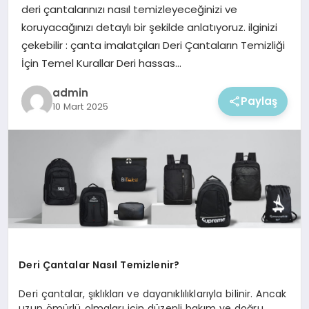
EKONOMI
deri çantalarınızı nasıl temizleyeceğinizi ve
koruyacağınızı detaylı bir şekilde anlatıyoruz. ilginizi
MAGAZIN
çekebilir : çanta imalatçıları Deri Çantaların Temizliği
İçin Temel Kurallar Deri hassas…
admin
Paylaş
10 Mart 2025
Deri Çantalar Nasıl Temizlenir?
Deri çantalar, şıklıkları ve dayanıklılıklarıyla bilinir. Ancak
uzun ömürlü olmaları için düzenli bakım ve doğru