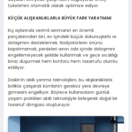
tüketimini otomatik olarak optimize ediyor.
KÜÇÜ
K ALI
ŞKANLIKLARLA B
Ü
Y
Ü
K FARK YARATMAK
Kış aylarında verimli ısınmanın en önemli
parçalarından biri, ev içindeki küçük dokunuşlarla ısı
dolaşımını desteklemek. Radyatörlerin önünü
kapatmamak, perdeleri ısının oda içinde dolaşımını
engellemeyecek şekilde kullanmak ve gece sıcaklığı
biraz düşürmek hem konforu hem tasarrufu olumlu
etkiliyor.
Daikin’in akıllı yanma teknolojileri, bu alışkanlıklarla
birlikte çalışarak kombinin gereksiz yere devreye
girmesini engelliyor. Böylece kullanıcıların günlük
yaşam pratikleri akıllı teknolojiyle birleşerek doğal bir
tasarruf döngüsü oluşturuyor.