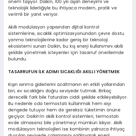
önem taşıyor. Daikin, 100 yılı aşan deneyimi ve
teknolojik liderliğiyle bu ihtiyaca modern, pratik ve
verimli bir yanıt veriyor.
Akıllı modülasyon yapısından dijital kontrol
sistemlerine, sıcaklık optimizasyonundan çevre dostu
yanma teknolojilerine kadar geniş bir teknoloji
ekosistemi sunan Daikin, bu kış enerji kullanımını akıllı
şekilde yönetmek isteyenler için tasarruf önerilerinde
bulundu.
TASARRUFUN İ
LK ADIMI SICAKLI
ĞI AKILLI YÖ
NETMEK
Kışın ısınma giderlerini azaltmanın en etkili yollarından
biri, ev sıcaklığını doğru seviyede tutmak. Birkaç
derecelik fark bile faturaları ciddi şekilde etkileyebiliyor.
Bu nedenle oda termostatı kullanmak hem ısıyı
dengede tutuyor hem de gereksiz tüketimin önüne
geçiyor. Daikin’in akıllı kontrol sistemleri, termostatı
evde olmasanız bile yönetmeyi mümkün kılıyor. Akıllı
modülasyon teknolojileri ise kombinin yalnızca ihtiyaç
duyulan seviyede çalışmasını sağlayarak enerji