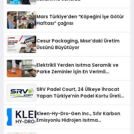
Mars Türkiye’den “Köpeğini İşe Götür
Haftası” çağrısı
Cesur Packaging, Mısır’daki Üretim
Üssünü Büyütüyor
Elektrikli Yerden Isıtma Seramik ve
Parke Zeminler İçin En Verimli
Çözümler
SRV Padel Court, 24 Ülkeye İhracat
Yapan Türkiye’nin Padel Kortu Üretim
Gücü
Kleen-Hy-Dro-Gen Inc., Sıfır Karbon
Emisyonlu Hidrojen Isıtma
Teknolojisinde ISO ve TSSA
Düzenleyici Onaylarını Aldı