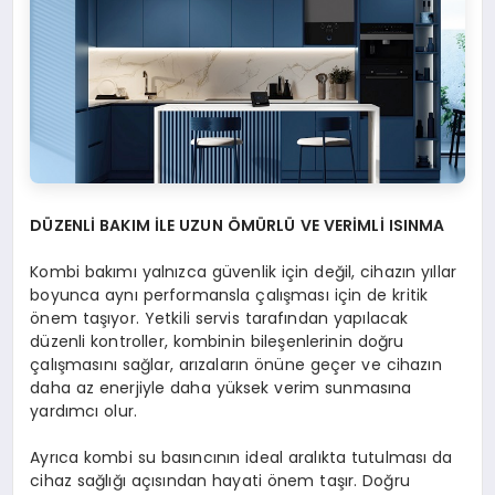
D
Ü
ZENLİ BAKIM İ
LE UZUN
ÖM
Ü
RLÜ
VE VER
İ
ML
İ
ISINMA
Kombi bakımı yalnızca güvenlik için değil, cihazın yıllar
boyunca aynı performansla çalışması için de kritik
önem taşıyor. Yetkili servis tarafından yapılacak
düzenli kontroller, kombinin bileşenlerinin doğru
çalışmasını sağlar, arızaların önüne geçer ve cihazın
daha az enerjiyle daha yüksek verim sunmasına
yardımcı olur.
Ayrıca kombi su basıncının ideal aralıkta tutulması da
cihaz sağlığı açısından hayati önem taşır. Doğru