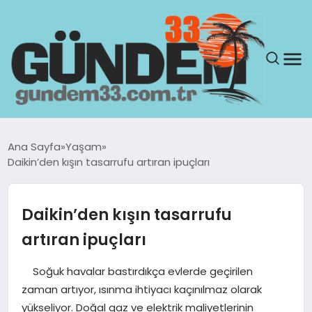
ANASAYFA
Ana Sayfa
Yaşam
Daikin’den kışın tasarrufu artıran ipuçları
GÜNDEM
YAŞAM
Daikin’den kışın tasarrufu
artıran ipuçları
SAĞLIK
Soğuk havalar bastırdıkça evlerde geçirilen
TEKNOLOJI
zaman artıyor, ısınma ihtiyacı kaçınılmaz olarak
yükseliyor. Doğal gaz ve elektrik maliyetlerinin