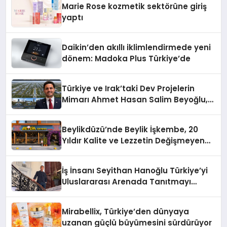
Marie Rose kozmetik sektörüne giriş
yaptı
Daikin’den akıllı iklimlendirmede yeni
dönem: Madoka Plus Türkiye’de
Türkiye ve Irak’taki Dev Projelerin
Mimarı Ahmet Hasan Salim Beyoğlu,
10 Milyon Metrekarelik “Al Yusuf
Holding Industrial City” Projesini
Beylikdüzü’nde Beylik İşkembe, 20
Hayata Geçirecek
Yıldır Kalite ve Lezzetin Değişmeyen
Adresi
İş İnsanı Seyithan Hanoğlu Türkiye’yi
Uluslararası Arenada Tanıtmayı
Hedefliyor
Mirabellix, Türkiye’den dünyaya
uzanan güçlü büyümesini sürdürüyor