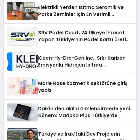
Elektrikli Yerden Isıtma Seramik ve
Parke Zeminler İçin En Verimli
Çözümler
SRV Padel Court, 24 Ülkeye İhracat
Yapan Türkiye’nin Padel Kortu Üretim
Gücü
Kleen-Hy-Dro-Gen Inc., Sıfır Karbon
Emisyonlu Hidrojen Isıtma
Teknolojisinde ISO ve TSSA
Düzenleyici Onaylarını Aldı
Marie Rose kozmetik sektörüne giriş
yaptı
Daikin’den akıllı iklimlendirmede yeni
dönem: Madoka Plus Türkiye’de
Türkiye ve Irak’taki Dev Projelerin