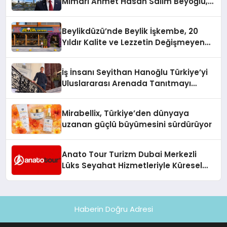
Mimarı Ahmet Hasan Salim Beyoğlu,
10 Milyon Metrekarelik “Al Yusuf
Holding Industrial City” Projesini
Beylikdüzü’nde Beylik İşkembe, 20
Hayata Geçirecek
Yıldır Kalite ve Lezzetin Değişmeyen
Adresi
İş İnsanı Seyithan Hanoğlu Türkiye’yi
Uluslararası Arenada Tanıtmayı
Hedefliyor
Mirabellix, Türkiye’den dünyaya
uzanan güçlü büyümesini sürdürüyor
Anato Tour Turizm Dubai Merkezli
Lüks Seyahat Hizmetleriyle Küresel
Turizmde Öne Çıkıyor
Haberin Doğru Adresi