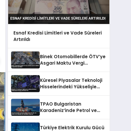
Esnaf Kredisi Limitleri ve Vade Süreleri
Artırıldı
Binek Otomobillerde ÖTV’ye
Asgari Maktu Vergi
Standardı Getirildi
Küresel Piyasalar Teknoloji
Hisselerindeki Yükselişle
Pozitif Seyrediyor
TPAO Bulgaristan
Karadeniz’inde Petrol ve
Doğal Gaz Arama
Ortaklığına Başladı
Türkiye Elektrik Kurulu Gücü