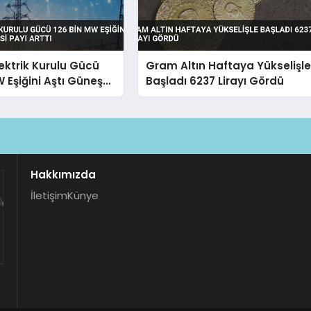
lektrik Kurulu Gücü
Gram Altın Haftaya Yükselişl
W Eşiğini Aştı Güneş
Başladı 6237 Lirayı Gördü
yı Arttı
Hakkımızda
İletişim
Künye