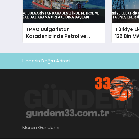
TPAO Bulgaristan
Türkiye E
Karadeniz’inde Petrol ve
126 Bin M
Doğal Gaz Arama Ortaklığına
Enerjisi Pa
Başladı
Haberin Doğru Adresi
Mersin Gündemi