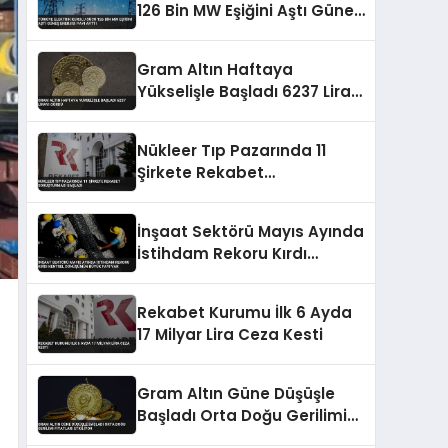
126 Bin MW Eşiğini Aştı Güneş
Enerjisi Payı Arttı
Gram Altın Haftaya
Yükselişle Başladı 6237 Lirayı
Gördü
Nükleer Tıp Pazarında 11
Şirkete Rekabet
Soruşturması Başladı
İnşaat Sektörü Mayıs Ayında
İstihdam Rekoru Kırdı
Kentsel Dönüşümün Büyük
Payı Var
Rekabet Kurumu İlk 6 Ayda
17 Milyar Lira Ceza Kesti
Gram Altın Güne Düşüşle
Başladı Orta Doğu Gerilimi
Fiyatları Etkiliyor