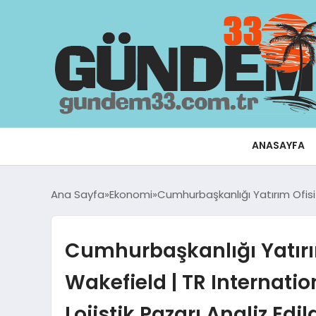
ANASAYFA
Ana Sayfa
Ekonomi
Cumhurbaşkanlığı Yatırım Ofisi v
Cumhurbaşkanlığı Yatır
Wakefield | TR Internationa
Lojistik Pazarı Analiz Edil