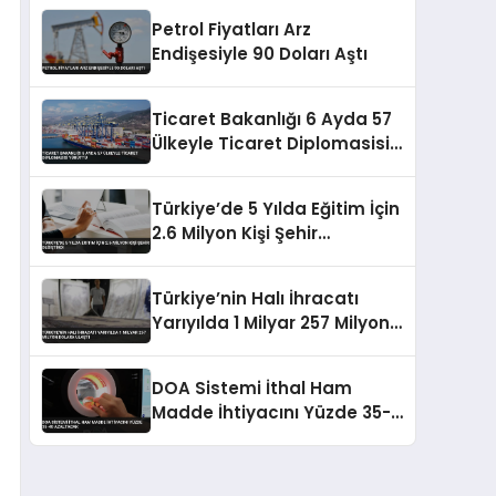
Petrol Fiyatları Arz
Endişesiyle 90 Doları Aştı
Ticaret Bakanlığı 6 Ayda 57
Ülkeyle Ticaret Diplomasisi
Yürüttü
Türkiye’de 5 Yılda Eğitim İçin
2.6 Milyon Kişi Şehir
Değiştirdi
Türkiye’nin Halı İhracatı
Yarıyılda 1 Milyar 257 Milyon
Dolara Ulaştı
DOA Sistemi İthal Ham
Madde İhtiyacını Yüzde 35-
40 Azaltacak