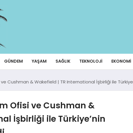
GÜNDEM
YAŞAM
SAĞLIK
TEKNOLOJI
EKONOMI
e Cushman & Wakefield | TR International İşbirliği ile Türkiye’ni
ım Ofisi ve Cushman &
l İşbirliği ile Türkiye’nin
di