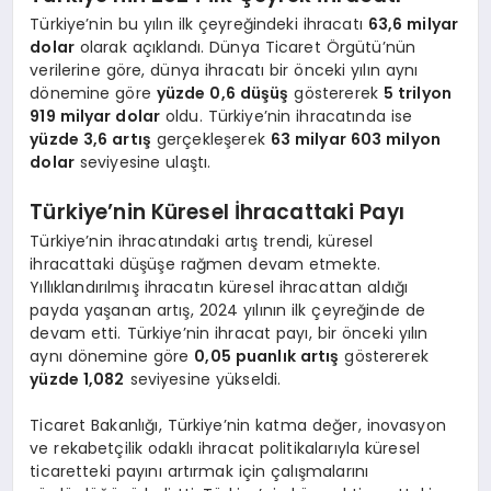
Türkiye’nin bu yılın ilk çeyreğindeki ihracatı
63,6 milyar
dolar
olarak açıklandı. Dünya Ticaret Örgütü’nün
verilerine göre, dünya ihracatı bir önceki yılın aynı
dönemine göre
yüzde 0,6 düşüş
göstererek
5 trilyon
919 milyar dolar
oldu. Türkiye’nin ihracatında ise
yüzde 3,6 artış
gerçekleşerek
63 milyar 603 milyon
dolar
seviyesine ulaştı.
Türkiye’nin Küresel İhracattaki Payı
Türkiye’nin ihracatındaki artış trendi, küresel
ihracattaki düşüşe rağmen devam etmekte.
Yıllıklandırılmış ihracatın küresel ihracattan aldığı
payda yaşanan artış, 2024 yılının ilk çeyreğinde de
devam etti. Türkiye’nin ihracat payı, bir önceki yılın
aynı dönemine göre
0,05 puanlık artış
göstererek
yüzde 1,082
seviyesine yükseldi.
Ticaret Bakanlığı, Türkiye’nin katma değer, inovasyon
ve rekabetçilik odaklı ihracat politikalarıyla küresel
ticaretteki payını artırmak için çalışmalarını