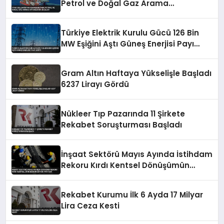
Petrol ve Doğal Gaz Arama
Ortaklığına Başladı
Türkiye Elektrik Kurulu Gücü 126 Bin
MW Eşiğini Aştı Güneş Enerjisi Payı
Arttı
Gram Altın Haftaya Yükselişle Başladı
6237 Lirayı Gördü
Nükleer Tıp Pazarında 11 Şirkete
Rekabet Soruşturması Başladı
İnşaat Sektörü Mayıs Ayında İstihdam
Rekoru Kırdı Kentsel Dönüşümün
Büyük Payı Var
Rekabet Kurumu İlk 6 Ayda 17 Milyar
Lira Ceza Kesti