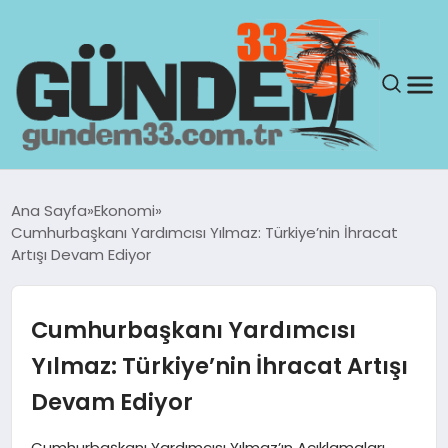
ANASAYFA
Ana Sayfa
Ekonomi
Cumhurbaşkanı Yardımcısı Yılmaz: Türkiye’nin İhracat
GÜNDEM
Artışı Devam Ediyor
YAŞAM
Cumhurbaşkanı Yardımcısı
SAĞLIK
Yılmaz: Türkiye’nin İhracat Artışı
Devam Ediyor
TEKNOLOJI
Cumhurbaşkanı Yardımcısı Yılmaz’ın Açıklamaları