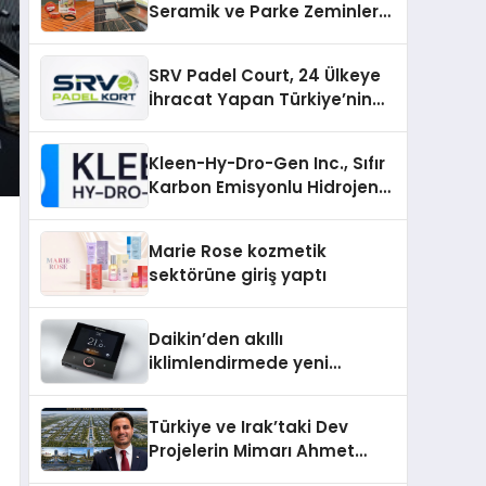
Seramik ve Parke Zeminler
İçin En Verimli Çözümler
SRV Padel Court, 24 Ülkeye
İhracat Yapan Türkiye’nin
Padel Kortu Üretim Gücü
Kleen-Hy-Dro-Gen Inc., Sıfır
Karbon Emisyonlu Hidrojen
Isıtma Teknolojisinde ISO ve
TSSA Düzenleyici Onaylarını
Marie Rose kozmetik
Aldı
sektörüne giriş yaptı
Daikin’den akıllı
iklimlendirmede yeni
dönem: Madoka Plus
Türkiye’de
Türkiye ve Irak’taki Dev
Projelerin Mimarı Ahmet
Hasan Salim Beyoğlu, 10