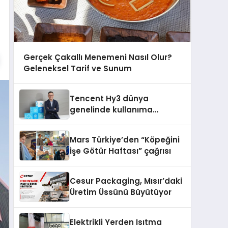
Gerçek Çakallı Menemeni Nasıl Olur?
Geleneksel Tarif ve Sunum
Tencent Hy3 dünya
genelinde kullanıma
sunuldu
Mars Türkiye’den “Köpeğini
İşe Götür Haftası” çağrısı
Cesur Packaging, Mısır’daki
Üretim Üssünü Büyütüyor
Elektrikli Yerden Isıtma