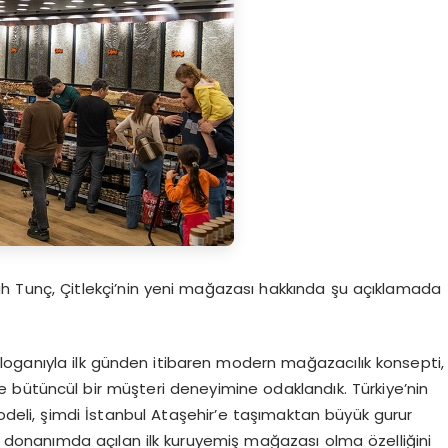
h Tunç, Çitlekçi’nin yeni mağazası hakkında şu açıklamada
 sloganıyla ilk günden itibaren modern mağazacılık konsepti,
le bütüncül bir müşteri deneyimine odaklandık. Türkiye’nin
modeli, şimdi İstanbul Ataşehir’e taşımaktan büyük gurur
donanımda açılan ilk kuruyemiş mağazası olma özelliğini