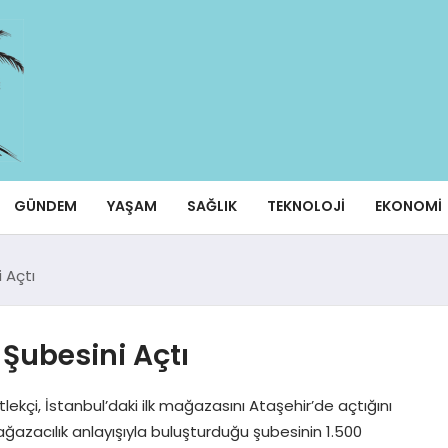
GÜNDEM
YAŞAM
SAĞLIK
TEKNOLOJI
EKONOMI
i Açtı
k Şubesini Açtı
ekçi, İstanbul’daki ilk mağazasını Ataşehir’de açtığını
azacılık anlayışıyla buluşturduğu şubesinin 1.500