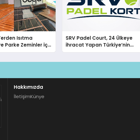
 Yerden Isıtma
SRV Padel Court, 24 Ülkeye
e Parke Zeminler İçin
İhracat Yapan Türkiye’nin
i Çözümler
Padel Kortu Üretim Gücü
Hakkımızda
İletişim
Künye