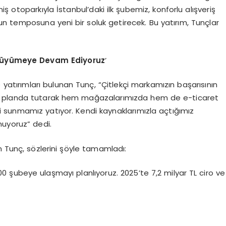
ş otoparkıyla İstanbul’daki ilk şubemiz, konforlu alışveriş
un temposuna yeni bir soluk getirecek. Bu yatırım, Tunçlar
 Büyümeye
Devam Ediyoruz
’
de yatırımları bulunan Tunç, “Çitlekçi markamızın başarısının
ön planda tutarak hem mağazalarımızda hem de e-ticaret
mi sunmamız yatıyor. Kendi kaynaklarımızla açtığımız
nuyoruz” dedi.
ten Tunç, sözlerini şöyle tamamladı:
00 şubeye ulaşmayı planlıyoruz. 2025’te 7,2 milyar TL ciro ve