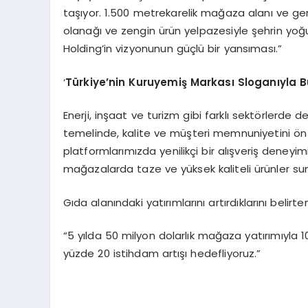
taşıyor. 1.500 metrekarelik mağaza alanı ve geni
olanağı ve zengin ürün yelpazesiyle şehrin yoğ
Holding’in vizyonunun güçlü bir yansıması.”
‘
T
ürkiye’nin
Kuruyemiş
Markası Sloganıyla
Enerji, inşaat ve turizm gibi farklı sektörlerde 
temelinde, kalite ve müşteri memnuniyetini 
platformlarımızda yenilikçi bir alışveriş deneyi
mağazalarda taze ve yüksek kaliteli ürünler su
Gıda alanındaki yatırımlarını artırdıklarını belir
“5 yılda 50 milyon dolarlık mağaza yatırımıyla 1
yüzde 20 istihdam artışı hedefliyoruz.”