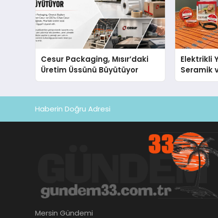
Cesur Packaging, Mısır’daki
Elektrikli
Üretim Üssünü Büyütüyor
Seramik v
En Veriml
Haberin Doğru Adresi
Mersin Gündemi