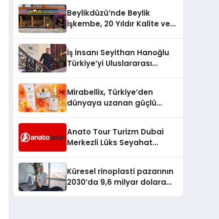
Milyon Metrekarelik “Al Yusuf
Beylikdüzü’nde Beylik
Holding Industrial City”
İşkembe, 20 Yıldır Kalite ve
Projesini Hayata Geçirecek
Lezzetin Değişmeyen Adresi
İş İnsanı Seyithan Hanoğlu
Türkiye’yi Uluslararası
Arenada Tanıtmayı
Hedefliyor
Mirabellix, Türkiye’den
dünyaya uzanan güçlü
büyümesini sürdürüyor
Anato Tour Turizm Dubai
Merkezli Lüks Seyahat
Hizmetleriyle Küresel
Turizmde Öne Çıkıyor
Küresel rinoplasti pazarının
2030’da 9,6 milyar dolara
ulaşması bekleniyor