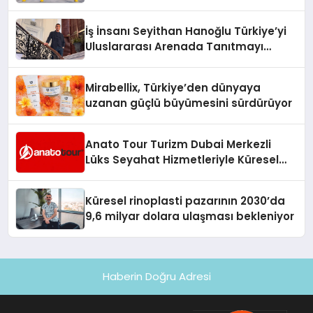
Adresi
İş İnsanı Seyithan Hanoğlu Türkiye’yi
Uluslararası Arenada Tanıtmayı
Hedefliyor
Mirabellix, Türkiye’den dünyaya
uzanan güçlü büyümesini sürdürüyor
Anato Tour Turizm Dubai Merkezli
Lüks Seyahat Hizmetleriyle Küresel
Turizmde Öne Çıkıyor
Küresel rinoplasti pazarının 2030’da
9,6 milyar dolara ulaşması bekleniyor
Haberin Doğru Adresi