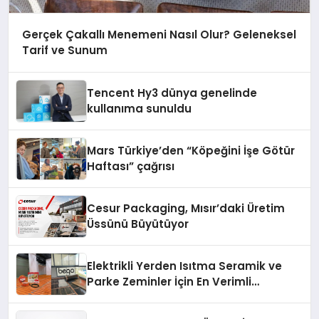
Gerçek Çakallı Menemeni Nasıl Olur? Geleneksel
Tarif ve Sunum
Tencent Hy3 dünya genelinde
kullanıma sunuldu
Mars Türkiye’den “Köpeğini İşe Götür
Haftası” çağrısı
Cesur Packaging, Mısır’daki Üretim
Üssünü Büyütüyor
Elektrikli Yerden Isıtma Seramik ve
Parke Zeminler İçin En Verimli
Çözümler