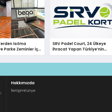
 Yerden Isıtma
SRV Padel Court, 24 Ülkeye
e Parke Zeminler İçin
İhracat Yapan Türkiye’nin
i Çözümler
Padel Kortu Üretim Gücü
Hakkımızda
İletişim
Künye