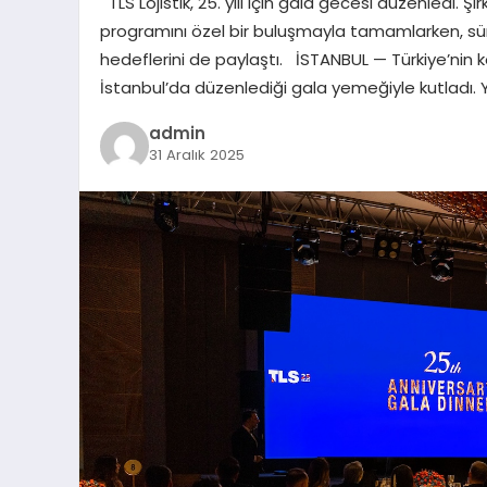
TLS Lojistik, 25. yılı için gala gecesi düzenledi. Şirk
programını özel bir buluşmayla tamamlarken, sür
hedeflerini de paylaştı. İSTANBUL — Türkiye’nin köklü
İstanbul’da düzenlediği gala yemeğiyle kutladı. Yı
admin
31 Aralık 2025