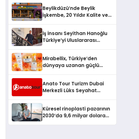
Milyon Metrekarelik “Al Yusuf
Beylikdüzü’nde Beylik
Holding Industrial City”
İşkembe, 20 Yıldır Kalite ve
Projesini Hayata Geçirecek
Lezzetin Değişmeyen Adresi
İş İnsanı Seyithan Hanoğlu
Türkiye’yi Uluslararası
Arenada Tanıtmayı
Hedefliyor
Mirabellix, Türkiye’den
dünyaya uzanan güçlü
büyümesini sürdürüyor
Anato Tour Turizm Dubai
Merkezli Lüks Seyahat
Hizmetleriyle Küresel
Turizmde Öne Çıkıyor
Küresel rinoplasti pazarının
2030’da 9,6 milyar dolara
ulaşması bekleniyor