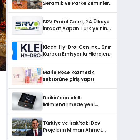
Seramik ve Parke Zeminler
İçin En Verimli Çözümler
SRV Padel Court, 24 Ülkeye
İhracat Yapan Türkiye’nin
Padel Kortu Üretim Gücü
Kleen-Hy-Dro-Gen Inc., Sıfır
Karbon Emisyonlu Hidrojen
Isıtma Teknolojisinde ISO ve
TSSA Düzenleyici Onaylarını
Marie Rose kozmetik
Aldı
sektörüne giriş yaptı
Daikin’den akıllı
iklimlendirmede yeni
dönem: Madoka Plus
Türkiye’de
Türkiye ve Irak’taki Dev
Projelerin Mimarı Ahmet
Hasan Salim Beyoğlu, 10