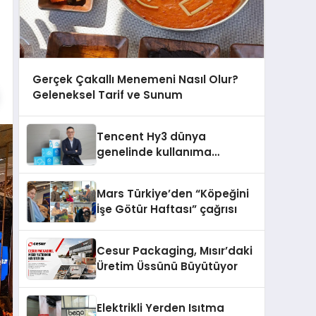
Gerçek Çakallı Menemeni Nasıl Olur?
Geleneksel Tarif ve Sunum
Tencent Hy3 dünya
genelinde kullanıma
sunuldu
Mars Türkiye’den “Köpeğini
İşe Götür Haftası” çağrısı
Cesur Packaging, Mısır’daki
Üretim Üssünü Büyütüyor
Elektrikli Yerden Isıtma