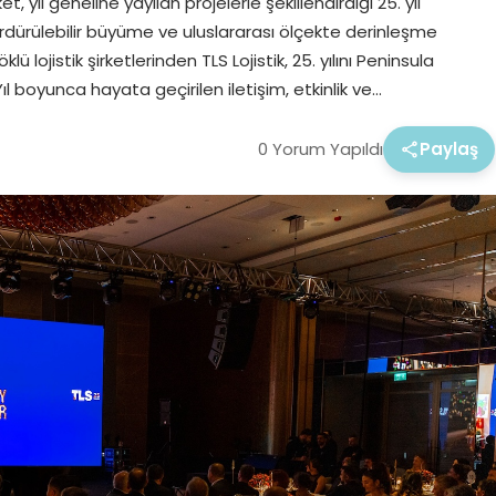
et, yıl geneline yayılan projelerle şekillendirdiği 25. yıl
dürülebilir büyüme ve uluslararası ölçekte derinleşme
 lojistik şirketlerinden TLS Lojistik, 25. yılını Peninsula
l boyunca hayata geçirilen iletişim, etkinlik ve…
0 Yorum Yapıldı
Paylaş