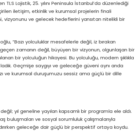
den TLS Lojistik, 25. yılını Peninsula İstanbul’da düzenlediği
len iletişim, etkinlik ve kurumsal projelerin finali
ini, vizyonunu ve gelecek hedeflerini yansıtan nitelikli bir
oğlu, “Bazı yolculuklar mesafelerle değil, iz bırakan
ızca geçen zamanın değil, büyüyen bir vizyonun, olgunlaşan bir
nan bir yolculuğun hikayesi. Bu yolculuğu, modern şıklıkla
kutladık. Geçmişe saygıyı ve geleceğe güveni aynı anda
mızı ve kurumsal duruşumuzu sessiz ama güçlü bir dille
le değil; yıl geneline yayılan kapsamlı bir programla ele aldı.
ydaş buluşmaları ve sosyal sorumluluk çalışmalarıyla
ndırırken geleceğe dair güçlü bir perspektif ortaya koydu.