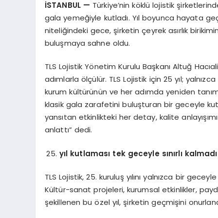
İSTANBUL
—
Türkiye’nin köklü lojistik şirketlerin
gala yemeğiyle kutladı. Yıl boyunca hayata geçiri
niteliğindeki gece, şirketin çeyrek asırlık birikim
buluşmaya sahne oldu.
TLS Lojistik Yönetim Kurulu Başkanı Altuğ Hacıali
adımlarla ölçülür. TLS Lojistik için 25 yıl; yaln
kurum kültürünün ve her adımda yeniden tanımla
klasik gala zarafetini buluşturan bir geceyle 
yansıtan etkinlikteki her detay, kalite anlayışı
anlattı” dedi.
yıl kutlaması tek geceyle sınırlı kalmadı
TLS Lojistik, 25. kuruluş yılını yalnızca bir gecey
Kültür-sanat projeleri, kurumsal etkinlikler, pa
şekillenen bu özel yıl, şirketin geçmişini onurla