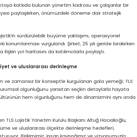
oktaya katkıda bulunan yönetim kadrosu ve çalışanlar bir
kayesi paylaşılırken, önümüzdeki döneme dair stratejik
stik’in sürdürülebilir büyüme yaklaşımı, operasyonel
i konumlanması vurgulandı. Şirket, 25 yılı geride bırakırken
işkin yol haritasını da katılımcılarla paylaştı.
et ve uluslararası derinleşme
ern ve zamansız bir konseptle kurgulanan gala yemeği; TLS
 ve kurumsal olgunluğunu yansıtan seçkin detaylarla hayata
rum kültürünün hem olgunluğunu hem de dinamizmini aynı anda
n TLS Lojistik Yönetim Kurulu Başkanı Altuğ Hacıalioğlu,
üme ve uluslararası ölçekte derinleşme hedefleri,
turuyor. Birikimimiz, insan kaynağımız ve vizyonumuzla