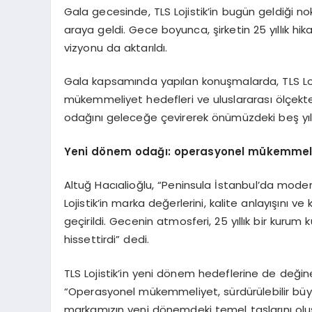
Gala gecesinde, TLS Lojistik’in bugün geldiği n
araya geldi. Gece boyunca, şirketin 25 yıllık hi
vizyonu da aktarıldı.
Gala kapsamında yapılan konuşmalarda, TLS Loji
mükemmeliyet hedefleri ve uluslararası ölçektek
odağını geleceğe çevirerek önümüzdeki beş yıla il
Yeni d
ö
nem odağı: operasyonel mükemmeliy
Altuğ Hacıalioğlu, “Peninsula İstanbul’da mod
Lojistik’in marka değerlerini, kalite anlayışını
geçirildi. Gecenin atmosferi, 25 yıllık bir ku
hissettirdi” dedi.
TLS Lojistik’in yeni dönem hedeflerine de değine
“Operasyonel mükemmeliyet, sürdürülebilir büy
markamızın yeni dönemdeki temel taşlarını oluş