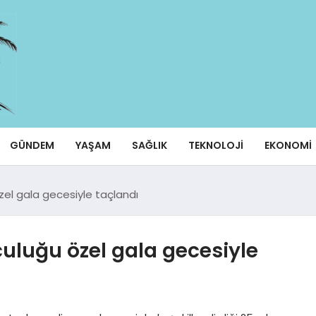
GÜNDEM
YAŞAM
SAĞLIK
TEKNOLOJI
EKONOMI
özel gala gecesiyle taçlandı
culuğu özel gala gecesiyle