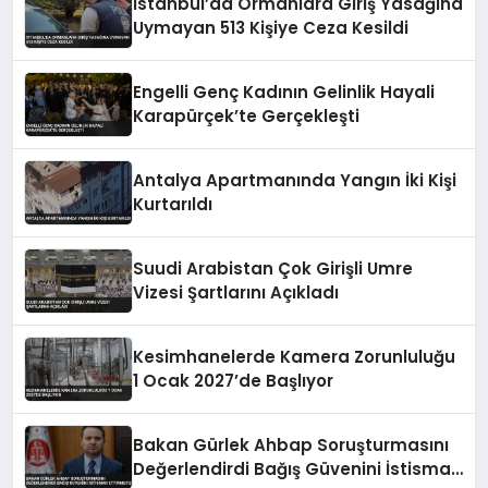
İstanbul’da Ormanlara Giriş Yasağına
Uymayan 513 Kişiye Ceza Kesildi
Engelli Genç Kadının Gelinlik Hayali
Karapürçek’te Gerçekleşti
Antalya Apartmanında Yangın İki Kişi
Kurtarıldı
Suudi Arabistan Çok Girişli Umre
Vizesi Şartlarını Açıkladı
Kesimhanelerde Kamera Zorunluluğu
1 Ocak 2027’de Başlıyor
Bakan Gürlek Ahbap Soruşturmasını
Değerlendirdi Bağış Güvenini İstismar