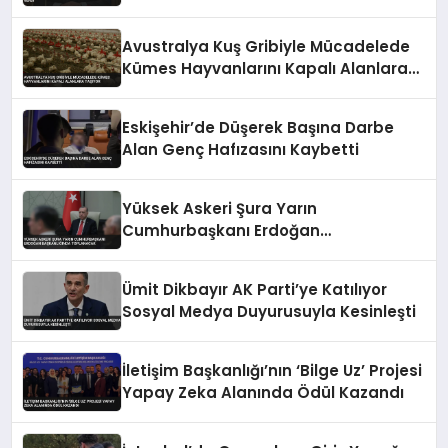
Sosyal Medyadan Mesaj Verdi
Avustralya Kuş Gribiyle Mücadelede
Kümes Hayvanlarını Kapalı Alanlara
Taşıyor
Eskişehir’de Düşerek Başına Darbe
Alan Genç Hafızasını Kaybetti
Yüksek Askeri Şura Yarın
Cumhurbaşkanı Erdoğan
Başkanlığında Toplanacak
Ümit Dikbayır AK Parti’ye Katılıyor
Sosyal Medya Duyurusuyla Kesinleşti
İletişim Başkanlığı’nın ‘Bilge Uz’ Projesi
Yapay Zeka Alanında Ödül Kazandı