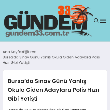
ANASAYFA
Ana Sayfa
Eğitim
Bursa’da Sınav Günü Yanlış Okula Giden Adaylara Polis
GÜNDEM
Hızır Gibi Yetişti
YAŞAM
Bursa’da Sınav Günü Yanlış
SAĞLIK
Okula Giden Adaylara Polis Hızır
Gibi Yetişti
TEKNOLOJI
Bursa’da YKS’ye girecekleri okulları karıştıran