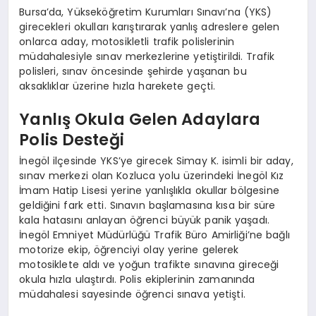
Bursa’da, Yükseköğretim Kurumları Sınavı’na (YKS)
girecekleri okulları karıştırarak yanlış adreslere gelen
onlarca aday, motosikletli trafik polislerinin
müdahalesiyle sınav merkezlerine yetiştirildi. Trafik
polisleri, sınav öncesinde şehirde yaşanan bu
aksaklıklar üzerine hızla harekete geçti.
Yanlış Okula Gelen Adaylara
Polis Desteği
İnegöl ilçesinde YKS’ye girecek Simay K. isimli bir aday,
sınav merkezi olan Kozluca yolu üzerindeki İnegöl Kız
İmam Hatip Lisesi yerine yanlışlıkla okullar bölgesine
geldiğini fark etti. Sınavın başlamasına kısa bir süre
kala hatasını anlayan öğrenci büyük panik yaşadı.
İnegöl Emniyet Müdürlüğü Trafik Büro Amirliği’ne bağlı
motorize ekip, öğrenciyi olay yerine gelerek
motosiklete aldı ve yoğun trafikte sınavına gireceği
okula hızla ulaştırdı. Polis ekiplerinin zamanında
müdahalesi sayesinde öğrenci sınava yetişti.