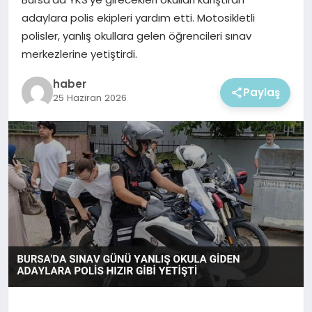
EKONOMI
adaylara polis ekipleri yardım etti. Motosikletli
polisler, yanlış okullara gelen öğrencileri sınav
MAGAZIN
merkezlerine yetiştirdi.
haber
Paylaş
25 Haziran 2026