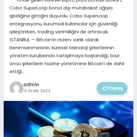
EKONOMI
Cobo SuperLoop borsa dışı mutabakat ağıyla
işbirliğine gittiğini duyurdu. Cobo SuperLoop
MAGAZIN
entegrasyonu, kurumsal kullanıcılar için güvenliği
iyileştirirken, trading verimliliğini de artıracak.
İSTANBUL — Bitcoin’in rezerv varlık olarak
benimsenmesinin, küresel teknoloji şirketlerinin
yönetim kurullarında tartışılmaya başlandığı, bazı
öncü şirketlerin hazine yönetimine Bitcoin’i de dahil
ettiği…
admin
Paylaş
13 Aralık 2024