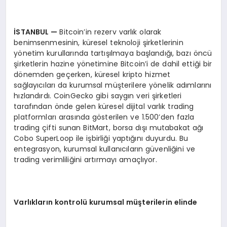
İ
STANBUL
—
Bitcoin’in rezerv varlık olarak
benimsenmesinin, küresel teknoloji şirketlerinin
yönetim kurullarında tartışılmaya başlandığı, bazı öncü
şirketlerin hazine yönetimine Bitcoin’i de dahil ettiği bir
dönemden geçerken, küresel kripto hizmet
sağlayıcıları da kurumsal müşterilere yönelik adımlarını
hızlandırdı. CoinGecko gibi saygın veri şirketleri
tarafından önde gelen küresel dijital varlık trading
platformları arasında gösterilen ve 1.500’den fazla
trading çifti sunan BitMart, borsa dışı mutabakat ağı
Cobo SuperLoop ile işbirliği yaptığını duyurdu. Bu
entegrasyon, kurumsal kullanıcıların güvenliğini ve
trading verimliliğini artırmayı amaçlıyor.
Varl
ı
klar
ı
n kontrol
ü
kurumsal m
üş
terilerin elinde