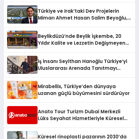
Türkiye ve Irak’taki Dev Projelerin
Mimarı Ahmet Hasan Salim Beyoğlu,
10 Milyon Metrekarelik “Al Yusuf
Holding Industrial City” Projesini
Beylikdüzü’nde Beylik İşkembe, 20
Hayata Geçirecek
Yıldır Kalite ve Lezzetin Değişmeyen
Adresi
İş İnsanı Seyithan Hanoğlu Türkiye’yi
Uluslararası Arenada Tanıtmayı
Hedefliyor
Mirabellix, Türkiye’den dünyaya
uzanan güçlü büyümesini sürdürüyor
Anato Tour Turizm Dubai Merkezli
Lüks Seyahat Hizmetleriyle Küresel
Turizmde Öne Çıkıyor
Küresel rinoplasti pazarının 2030’da