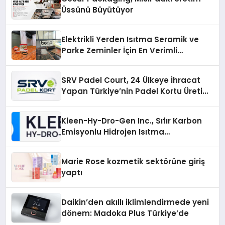
Üssünü Büyütüyor
Elektrikli Yerden Isıtma Seramik ve
Parke Zeminler İçin En Verimli
Çözümler
SRV Padel Court, 24 Ülkeye İhracat
Yapan Türkiye’nin Padel Kortu Üretim
Gücü
Kleen-Hy-Dro-Gen Inc., Sıfır Karbon
Emisyonlu Hidrojen Isıtma
Teknolojisinde ISO ve TSSA
Düzenleyici Onaylarını Aldı
Marie Rose kozmetik sektörüne giriş
yaptı
Daikin’den akıllı iklimlendirmede yeni
dönem: Madoka Plus Türkiye’de