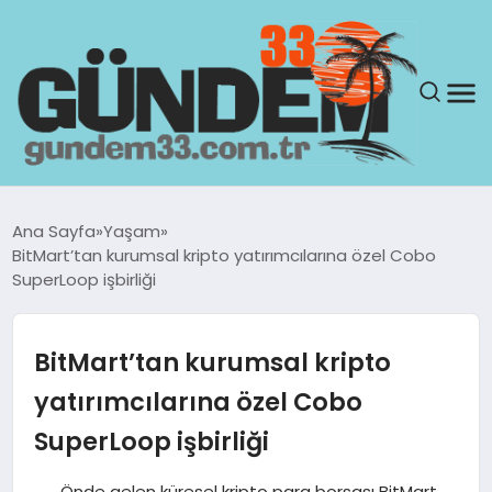
ANASAYFA
Ana Sayfa
Yaşam
BitMart’tan kurumsal kripto yatırımcılarına özel Cobo
GÜNDEM
SuperLoop işbirliği
YAŞAM
BitMart’tan kurumsal kripto
SAĞLIK
yatırımcılarına özel Cobo
SuperLoop işbirliği
TEKNOLOJI
Önde gelen küresel kripto para borsası BitMart,