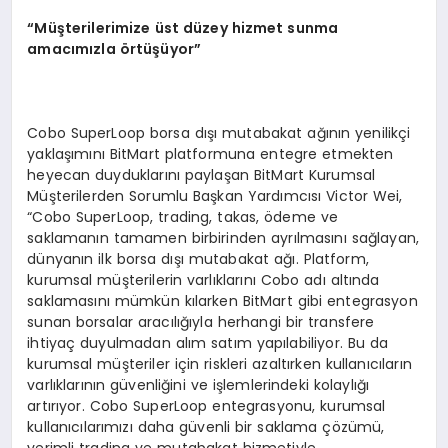
“
M
üş
terilerimize
ü
st d
ü
zey hizmet sunma
amac
ı
m
ı
zla
ö
rt
üşü
yor
”
Cobo SuperLoop borsa dışı mutabakat ağının yenilikçi
yaklaşımını BitMart platformuna entegre etmekten
heyecan duyduklarını paylaşan BitMart Kurumsal
Müşterilerden Sorumlu Başkan Yardımcısı Victor Wei,
“Cobo SuperLoop, trading, takas, ödeme ve
saklamanın tamamen birbirinden ayrılmasını sağlayan,
dünyanın ilk borsa dışı mutabakat ağı. Platform,
kurumsal müşterilerin varlıklarını Cobo adı altında
saklamasını mümkün kılarken BitMart gibi entegrasyon
sunan borsalar aracılığıyla herhangi bir transfere
ihtiyaç duyulmadan alım satım yapılabiliyor. Bu da
kurumsal müşteriler için riskleri azaltırken kullanıcıların
varlıklarının güvenliğini ve işlemlerindeki kolaylığı
artırıyor. Cobo SuperLoop entegrasyonu, kurumsal
kullanıcılarımızı daha güvenli bir saklama çözümü,
verimli trading ve mutabakat hizmetiyle