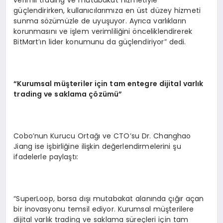
güçlendirirken, kullanıcılarımıza en üst düzey hizmeti
sunma sözümüzle de uyuşuyor. Ayrıca varlıkların
korunmasını ve işlem verimliliğini önceliklendirerek
BitMart’ın lider konumunu da güçlendiriyor” dedi.
“
Kurumsal m
üş
teriler i
ç
in tam entegre dijital varl
ı
k
trading ve saklama
çö
z
ü
m
ü”
Cobo’nun Kurucu Ortağı ve CTO’su Dr. Changhao
Jiang ise işbirliğine ilişkin değerlendirmelerini şu
ifadelerle paylaştı:
“SuperLoop, borsa dışı mutabakat alanında çığır açan
bir inovasyonu temsil ediyor. Kurumsal müşterilere
dijital varlık trading ve saklama süreçleri için tam