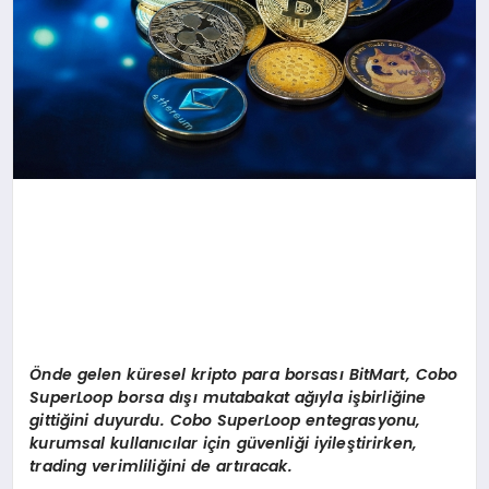
Ö
nde gelen k
ü
resel kripto para borsas
ı
BitMart, Cobo
SuperLoop borsa d
ışı
mutabakat a
ğı
yla i
ş
birli
ğ
ine
gitti
ğ
ini duyurdu. Cobo SuperLoop entegrasyonu,
kurumsal kullan
ı
c
ı
lar i
ç
in g
ü
venli
ğ
i iyile
ş
tirirken,
trading verimlili
ğ
ini de art
ı
racak.