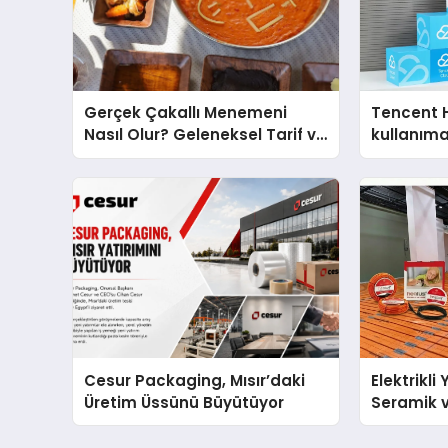
Gerçek Çakallı Menemeni
Tencent 
Nasıl Olur? Geleneksel Tarif ve
kullanım
Sunum
Cesur Packaging, Mısır’daki
Elektrikli
Üretim Üssünü Büyütüyor
Seramik v
En Veriml