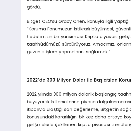
gördü.
Bitget CEO’su Gracy Chen, konuyla ilgili yaptığı
“Koruma Fonumuzun istikrarlı büyümesi, güvenlik
hedefimizin bir yansıması. Kripto piyasası geliş
taahhüdümüzü sürdürüyoruz. Amacımız, onların
güvenle işlem yapmalarını sağlamak.”
2022
’
de 300 Milyon Dolar ile Başlatılan K
2022 yılında 300 milyon dolarlık başlangıç taahhü
büyüyerek kullanıcılarına piyasa dalgalanmaları
itibarıyla ulaştığı son değerleme, Bitget’in sağl
konusundaki kararlılığını bir kez daha ortaya ko
gelişmelerle şekillenen kripto piyasası trendleriy