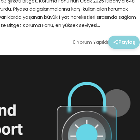
 şirketi Bitget, Koruma Fonu’nun Ocak 2025 itibarıyla 648
yurdu. Piyasa dalgalanmalarına karşı kullanıcıları korumak
l varlıklarda yaşanan büyük fiyat hareketleri sırasında sağlam
te Bitget Koruma Fonu, en yüksek seviyesi…
0 Yorum Yapıldı
Paylaş