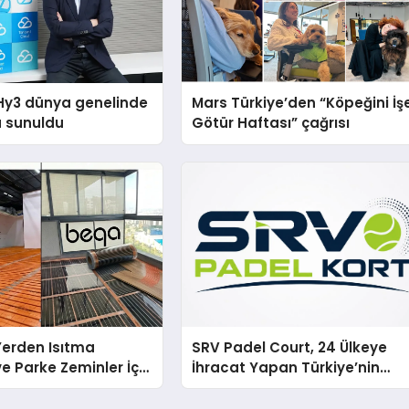
Hy3 dünya genelinde
Mars Türkiye’den “Köpeğini İş
a sunuldu
Götür Haftası” çağrısı
 Yerden Isıtma
SRV Padel Court, 24 Ülkeye
e Parke Zeminler İçin
İhracat Yapan Türkiye’nin
i Çözümler
Padel Kortu Üretim Gücü