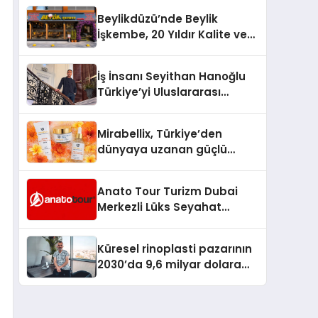
Milyon Metrekarelik “Al Yusuf
Beylikdüzü’nde Beylik
Holding Industrial City”
İşkembe, 20 Yıldır Kalite ve
Projesini Hayata Geçirecek
Lezzetin Değişmeyen Adresi
İş İnsanı Seyithan Hanoğlu
Türkiye’yi Uluslararası
Arenada Tanıtmayı
Hedefliyor
Mirabellix, Türkiye’den
dünyaya uzanan güçlü
büyümesini sürdürüyor
Anato Tour Turizm Dubai
Merkezli Lüks Seyahat
Hizmetleriyle Küresel
Turizmde Öne Çıkıyor
Küresel rinoplasti pazarının
2030’da 9,6 milyar dolara
ulaşması bekleniyor