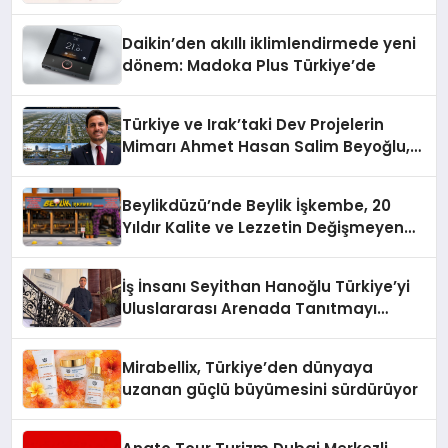
Daikin’den akıllı iklimlendirmede yeni
dönem: Madoka Plus Türkiye’de
Türkiye ve Irak’taki Dev Projelerin
Mimarı Ahmet Hasan Salim Beyoğlu,
10 Milyon Metrekarelik “Al Yusuf
Holding Industrial City” Projesini
Beylikdüzü’nde Beylik İşkembe, 20
Hayata Geçirecek
Yıldır Kalite ve Lezzetin Değişmeyen
Adresi
İş İnsanı Seyithan Hanoğlu Türkiye’yi
Uluslararası Arenada Tanıtmayı
Hedefliyor
Mirabellix, Türkiye’den dünyaya
uzanan güçlü büyümesini sürdürüyor