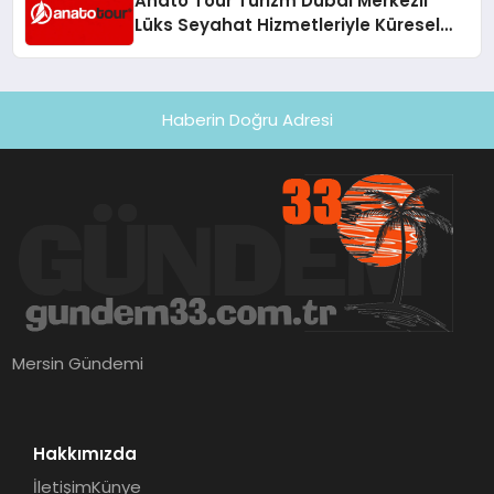
Anato Tour Turizm Dubai Merkezli
Lüks Seyahat Hizmetleriyle Küresel
Turizmde Öne Çıkıyor
Haberin Doğru Adresi
Mersin Gündemi
Hakkımızda
İletişim
Künye