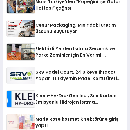
Mars Türkiye’den “Köpeğini İşe Götür
Haftası” çağrısı
Cesur Packaging, Mısır’daki Üretim
Üssünü Büyütüyor
Elektrikli Yerden Isıtma Seramik ve
Parke Zeminler İçin En Verimli
Çözümler
SRV Padel Court, 24 Ülkeye İhracat
Yapan Türkiye’nin Padel Kortu Üretim
Gücü
Kleen-Hy-Dro-Gen Inc., Sıfır Karbon
Emisyonlu Hidrojen Isıtma
Teknolojisinde ISO ve TSSA
Düzenleyici Onaylarını Aldı
Marie Rose kozmetik sektörüne giriş
yaptı