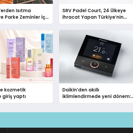
 Yerden Isıtma
SRV Padel Court, 24 Ülkeye
e Parke Zeminler İçin
İhracat Yapan Türkiye’nin
i Çözümler
Padel Kortu Üretim Gücü
se kozmetik
Daikin’den akıllı
 giriş yaptı
iklimlendirmede yeni dönem:
Madoka Plus Türkiye’de