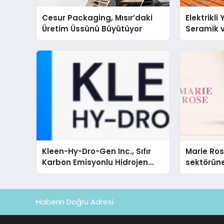
Cesur Packaging, Mısır’daki
Elektrikli
Üretim Üssünü Büyütüyor
Seramik v
En Veriml
Kleen-Hy-Dro-Gen Inc., Sıfır
Marie Ro
Karbon Emisyonlu Hidrojen
sektörüne
Isıtma Teknolojisinde ISO ve
TSSA Düzenleyici Onaylarını
Aldı
Haberin Doğru Adresi