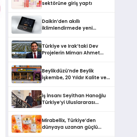
sektörüne giriş yaptı
Daikin’den akıllı
iklimlendirmede yeni
dönem: Madoka Plus
Türkiye’de
Türkiye ve Irak’taki Dev
Projelerin Mimarı Ahmet
Hasan Salim Beyoğlu, 10
Milyon Metrekarelik “Al Yusuf
Beylikdüzü’nde Beylik
Holding Industrial City”
İşkembe, 20 Yıldır Kalite ve
Projesini Hayata Geçirecek
Lezzetin Değişmeyen Adresi
İş İnsanı Seyithan Hanoğlu
Türkiye’yi Uluslararası
Arenada Tanıtmayı
Hedefliyor
Mirabellix, Türkiye’den
dünyaya uzanan güçlü
büyümesini sürdürüyor