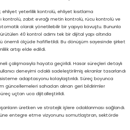
hliyet yeterlilik kontrolü, ehliyet kısıtlama
 kontrolü, zabıt evrağı metin kontrolü, rücu kontrolü ve
 otomatik olarak yönetilebilir bir yapıya kavuştu. Bununla
rütülen 40 kontrol adımı tek bir dijital yapı altında
kü önemli ölçüde hafifletildi. Bu dönüşüm sayesinde şirket
ik artışı elde edildi.
ineli çalışmasıyla hayata geçirildi. Hasar süreçleri detaylı
 kullanıcı deneyimi odaklı sadeleştirilmiş ekranlar tasarlandı
i sisteme adaptasyonu kolaylaştırıldı. Süreç boyunca
tem güncellemeleri sahadan alınan geri bildirimler
eç uçtan uca dijitalleştirildi.
alışanların üretken ve stratejik işlere odaklanması sağlandı.
ltürüne entegre etme vizyonunu somutlaştıran, sektörde