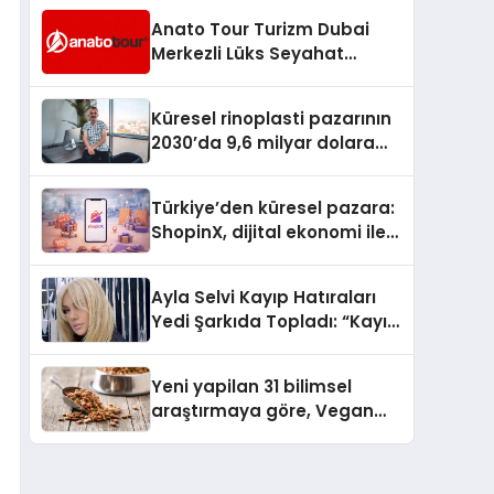
Anato Tour Turizm Dubai
Merkezli Lüks Seyahat
Hizmetleriyle Küresel
Turizmde Öne Çıkıyor
Küresel rinoplasti pazarının
2030’da 9,6 milyar dolara
ulaşması bekleniyor
Türkiye’den küresel pazara:
ShopinX, dijital ekonomi ile
gerçek dünya alışverişini bir
araya getirmeyi hedefliyor
Ayla Selvi Kayıp Hatıraları
Yedi Şarkıda Topladı: “Kayıp
Kasetler 1” 31 Temmuz’da
Çıktı
Yeni yapilan 31 bilimsel
araştırmaya göre, Vegan
Köpek Maması ve Vegan
Kedi Mamasının İyi
Sindirildiğini Ortaya Koydu