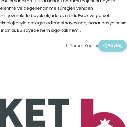
mü hızlandıran ‘’Dijital Hasar Yönetimi Projesi’’ni hayata
ncelenme ve değerlendirilme süreçleri yeniden
kli çözümlerle büyük ölçüde azaltıldı. Evrak ve görsel
eknolojileriyle entegre edilmesi sayesinde, hasar dosyalarının
indirildi. Bu sayede hem sigortalı hem…
0 Yorum Yapıldı
Paylaş