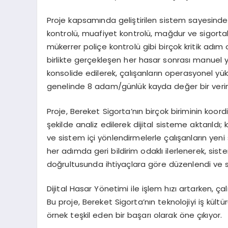
Proje kapsamında geliştirilen sistem sayesinde; e
kontrolü, muafiyet kontrolü, mağdur ve sigortalı
mükerrer poliçe kontrolü gibi birçok kritik adım
birlikte gerçekleşen her hasar sonrası manuel yü
konsolide edilerek, çalışanların operasyonel yü
genelinde 8 adam/günlük kayda değer bir verimlil
Proje, Bereket Sigorta’nın birçok biriminin koord
şekilde analiz edilerek dijital sisteme aktarıldı;
ve sistem içi yönlendirmelerle çalışanların yen
her adımda geri bildirim odaklı ilerlenerek, sis
doğrultusunda ihtiyaçlara göre düzenlendi ve sür
Dijital Hasar Yönetimi ile işlem hızı artarken, ç
Bu proje, Bereket Sigorta’nın teknolojiyi iş kü
örnek teşkil eden bir başarı olarak öne çıkıyor.