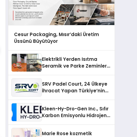
Cesur Packaging, Mısır’daki Üretim
Üssünü Büyütüyor
Elektrikli Yerden Isıtma
Seramik ve Parke Zeminler
İçin En Verimli Çözümler
SRV Padel Court, 24 Ülkeye
İhracat Yapan Türkiye’nin
Padel Kortu Üretim Gücü
Kleen-Hy-Dro-Gen Inc., Sıfır
Karbon Emisyonlu Hidrojen
Isıtma Teknolojisinde ISO ve
TSSA Düzenleyici Onaylarını
Marie Rose kozmetik
Aldı