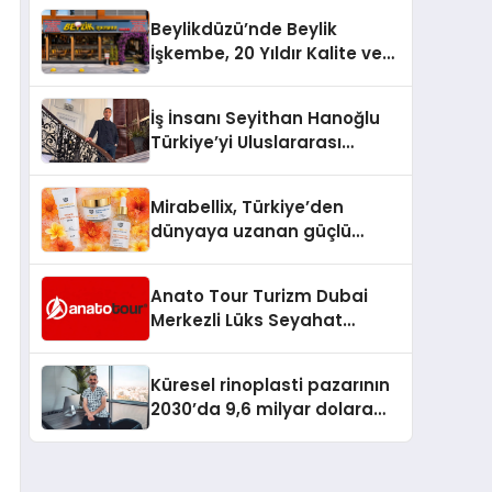
Milyon Metrekarelik “Al Yusuf
Beylikdüzü’nde Beylik
Holding Industrial City”
İşkembe, 20 Yıldır Kalite ve
Projesini Hayata Geçirecek
Lezzetin Değişmeyen Adresi
İş İnsanı Seyithan Hanoğlu
Türkiye’yi Uluslararası
Arenada Tanıtmayı
Hedefliyor
Mirabellix, Türkiye’den
dünyaya uzanan güçlü
büyümesini sürdürüyor
Anato Tour Turizm Dubai
Merkezli Lüks Seyahat
Hizmetleriyle Küresel
Turizmde Öne Çıkıyor
Küresel rinoplasti pazarının
2030’da 9,6 milyar dolara
ulaşması bekleniyor