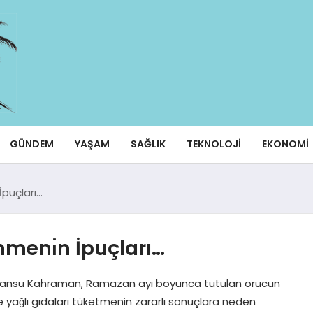
GÜNDEM
YAŞAM
SAĞLIK
TEKNOLOJI
EKONOMI
puçları…
menı̇n İpuçları…
Cansu Kahraman, Ramazan ayı boyunca tutulan orucun
yağlı gıdaları tüketmenin zararlı sonuçlara neden