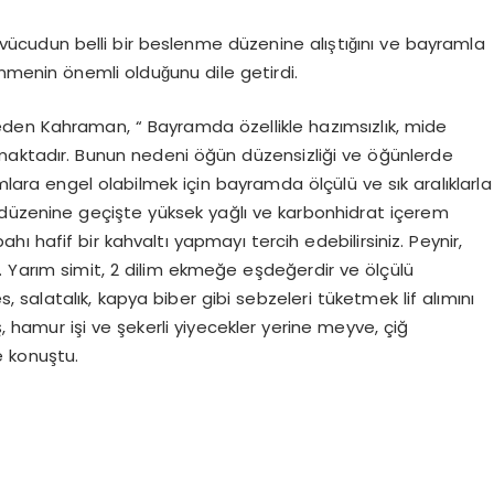
udun belli bir beslenme düzenine alıştığını ve bayramla
nmenin önemli olduğunu dile getirdi.
 eden Kahraman, “ Bayramda özellikle hazımsızlık, mide
tadır. Bunun nedeni öğün düzensizliği ve öğünlerde
mlara engel olabilmek için bayramda ölçülü ve sık aralıklarla
̈zenine geçişte yüksek yağlı ve karbonhidrat içerem
 hafif bir kahvaltı yapmayı tercih edebilirsiniz. Peynir,
z. Yarım simit, 2 dilim ekmeğe eşdeğerdir ve ölçülü
s, salatalık, kapya biber gibi sebzeleri tüketmek lif alımını
̧, hamur işi ve şekerli yiyecekler yerine meyve, çiğ
ye konuştu.