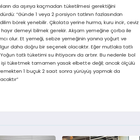
rın da aşırıya kaçmadan tüketilmesi gerektiğini
dürdü: “Günde 1 veya 2 porsiyon tatlının fazlasından
 dilim börek yenebilir. Çikolata yerine hurma, kuru incir, ceviz
arca hayır demeyi bilmek gerekir. Akşam yemeğine çorba ile
cı olur. Et yemeği, sebze yemeğinin yanına yoğurt ve
e bulgur daha doğru bir seçenek olacaktır. Eğer mutlaka tatlı
. Yoğun tatlı tüketimi su ihtiyacını da artırır. Bu nedenle bol
şi tüketmek tamamen yasak elbette değil; ancak ölçülü
am yemekten 1 buçuk 2 saat sonra yürüyüş yapmak da
lacaktır”