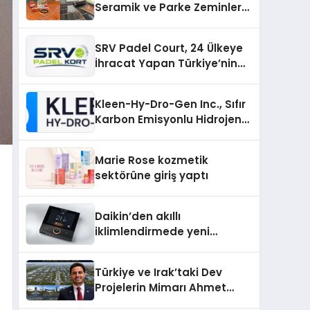
Seramik ve Parke Zeminler
İçin En Verimli Çözümler
SRV Padel Court, 24 Ülkeye
İhracat Yapan Türkiye’nin
Padel Kortu Üretim Gücü
Kleen-Hy-Dro-Gen Inc., Sıfır
Karbon Emisyonlu Hidrojen
Isıtma Teknolojisinde ISO ve
TSSA Düzenleyici Onaylarını
Marie Rose kozmetik
Aldı
sektörüne giriş yaptı
Daikin’den akıllı
iklimlendirmede yeni
dönem: Madoka Plus
Türkiye’de
Türkiye ve Irak’taki Dev
Projelerin Mimarı Ahmet
Hasan Salim Beyoğlu, 10