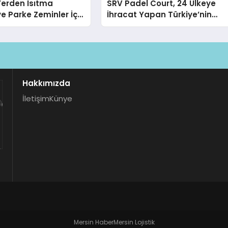
 Yerden Isıtma
SRV Padel Court, 24 Ülkeye
e Parke Zeminler İçin
İhracat Yapan Türkiye’nin
i Çözümler
Padel Kortu Üretim Gücü
Hakkımızda
İletişim
Künye
Mersin Haber
Mersin Lojistik