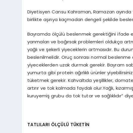
Diyetisyen Cansu Kahraman, Ramazan ayında vüc
birlikte aşırıya kaçmadan dengeli şekilde besle
Bayramda ölçülü beslenmek gerektiğini ifade
yanmaları ve bağırsak problemleri oldukça artmak
yağlı ve şekerli yiyeceklerin artmasıdır. Bu duru
beslenilmelidir. Oruç sonrası normal beslenme du
yiyeceklerden uzak durmak gerekir. Bayram sabahı
yumurta gibi protein ağırlıklı ürünler yiyebilirsini
tüketmek gerekir. Kahvaltıda yeşillikler, domate
artırır ve tok kalmada faydalı olur.Yağlı, kızarmıs
kuruyemiş grubu da tok tutar ve sağlıklıdır” di
TATLILARI ÖLÇÜLÜ TÜKETİN