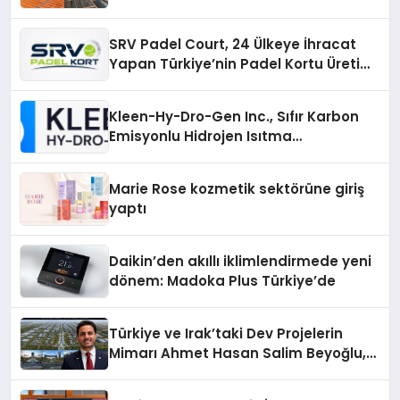
Çözümler
SRV Padel Court, 24 Ülkeye İhracat
Yapan Türkiye’nin Padel Kortu Üretim
Gücü
Kleen-Hy-Dro-Gen Inc., Sıfır Karbon
Emisyonlu Hidrojen Isıtma
Teknolojisinde ISO ve TSSA
Düzenleyici Onaylarını Aldı
Marie Rose kozmetik sektörüne giriş
yaptı
Daikin’den akıllı iklimlendirmede yeni
dönem: Madoka Plus Türkiye’de
Türkiye ve Irak’taki Dev Projelerin
Mimarı Ahmet Hasan Salim Beyoğlu,
10 Milyon Metrekarelik “Al Yusuf
Holding Industrial City” Projesini