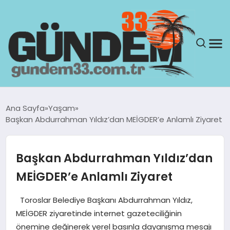
ANASAYFA
Ana Sayfa
Yaşam
Başkan Abdurrahman Yıldız’dan MEİGDER’e Anlamlı Ziyaret
GÜNDEM
YAŞAM
Başkan Abdurrahman Yıldız’dan
MEİGDER’e Anlamlı Ziyaret
SAĞLIK
Toroslar Belediye Başkanı Abdurrahman Yıldız,
TEKNOLOJI
MEİGDER ziyaretinde internet gazeteciliğinin
önemine değinerek yerel basınla dayanışma mesajı