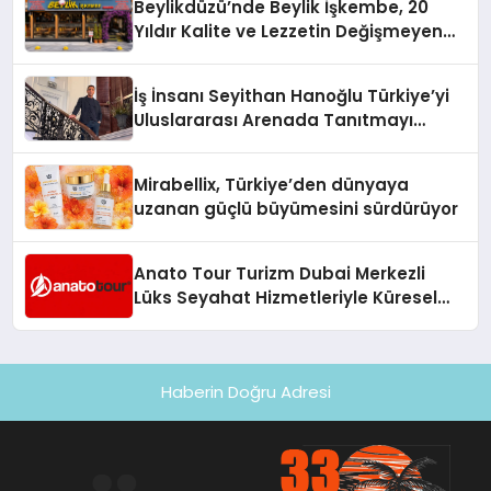
Beylikdüzü’nde Beylik İşkembe, 20
Hayata Geçirecek
Yıldır Kalite ve Lezzetin Değişmeyen
Adresi
İş İnsanı Seyithan Hanoğlu Türkiye’yi
Uluslararası Arenada Tanıtmayı
Hedefliyor
Mirabellix, Türkiye’den dünyaya
uzanan güçlü büyümesini sürdürüyor
Anato Tour Turizm Dubai Merkezli
Lüks Seyahat Hizmetleriyle Küresel
Turizmde Öne Çıkıyor
Haberin Doğru Adresi