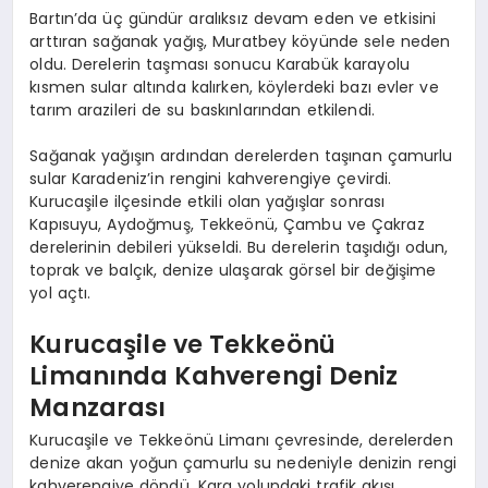
Bartın’da üç gündür aralıksız devam eden ve etkisini
arttıran sağanak yağış, Muratbey köyünde sele neden
oldu. Derelerin taşması sonucu Karabük karayolu
kısmen sular altında kalırken, köylerdeki bazı evler ve
tarım arazileri de su baskınlarından etkilendi.
Sağanak yağışın ardından derelerden taşınan çamurlu
sular Karadeniz’in rengini kahverengiye çevirdi.
Kurucaşile ilçesinde etkili olan yağışlar sonrası
Kapısuyu, Aydoğmuş, Tekkeönü, Çambu ve Çakraz
derelerinin debileri yükseldi. Bu derelerin taşıdığı odun,
toprak ve balçık, denize ulaşarak görsel bir değişime
yol açtı.
Kurucaşile ve Tekkeönü
Limanında Kahverengi Deniz
Manzarası
Kurucaşile ve Tekkeönü Limanı çevresinde, derelerden
denize akan yoğun çamurlu su nedeniyle denizin rengi
kahverengiye döndü. Kara yolundaki trafik akışı