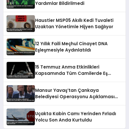
Yardımlar Bildirilmedi
Haustier MSP05 Akıllı Kedi Tuvaleti
Uzaktan Yönetimle Hijyen Sağlıyor
12 Yıllık Faili Meçhul Cinayet DNA
Eşleşmesiyle Aydınlatıldı
15 Temmuz Anma Etkinlikleri
Kapsamında Tüm Camilerde Eş
Zamanlı Sela Okunacak
Mansur Yavaş’tan Çankaya
Belediyesi Operasyonu Açıklaması
‘Bu Bilgiye Nereden Sahip’
Uçakta Kabin Camı Yerinden Fırladı
Yolcu Son Anda Kurtuldu