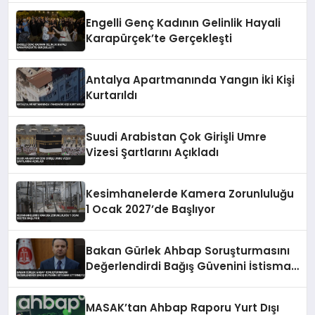
Engelli Genç Kadının Gelinlik Hayali
Karapürçek’te Gerçekleşti
Antalya Apartmanında Yangın İki Kişi
Kurtarıldı
Suudi Arabistan Çok Girişli Umre
Vizesi Şartlarını Açıkladı
Kesimhanelerde Kamera Zorunluluğu
1 Ocak 2027’de Başlıyor
Bakan Gürlek Ahbap Soruşturmasını
Değerlendirdi Bağış Güvenini İstismar
Ettirmeyiz
MASAK’tan Ahbap Raporu Yurt Dışı