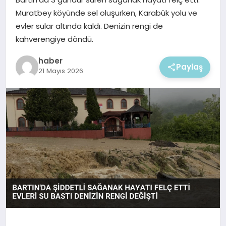
EKONOMI
Muratbey köyünde sel oluşurken, Karabük yolu ve
evler sular altında kaldı. Denizin rengi de
MAGAZIN
kahverengiye döndü.
haber
Paylaş
21 Mayıs 2026