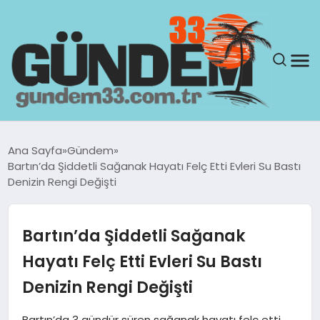
ANASAYFA
Ana Sayfa
Gündem
Bartın’da Şiddetli Sağanak Hayatı Felç Etti Evleri Su Bastı
GÜNDEM
Denizin Rengi Değişti
YAŞAM
Bartın’da Şiddetli Sağanak
SAĞLIK
Hayatı Felç Etti Evleri Su Bastı
Denizin Rengi Değişti
TEKNOLOJI
Bartın’da 3 gündür süren sağanak hayatı felç etti.