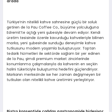
a
rada
Türkiye’nin nitelikli kahve sahnesine güçlü bir soluk
getiren de la Pau Coffee Co., büyüme yolculuğuna
Edremit’te açtığı yeni şubesiyle devam ediyor. Kendi
üretim tesisinde özenle kavurduğu kahveleriyle bilinen
marka, yeni şubesinde sunduğu deneyimle kahve
tutkusunu modern yaşamla buluşturuyor. Toptan
tedarik hizmetleri ile sektörde sağlam bir yer edinen
de la Pau, şimdi premium market zincirlerinde
konumlanma çalışmalarıyla da kahvenin en seçkin
halini tüketiciyle buluşturma hedefini güçlendiriyor.
Markanın merkezinde ise her zaman değişmeyen bir
tutkuları olan nitelikli kahve üretimini yerleştiriyor.
Bistro konseptiyle çağdaş
gastronomi
yle birleşiyor