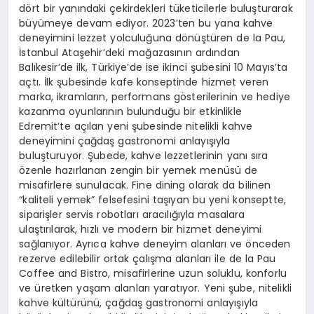
dört bir yanındaki çekirdekleri tüketicilerle buluşturarak
büyümeye devam ediyor. 2023’ten bu yana kahve
deneyimini lezzet yolculuğuna dönüştüren de la Pau,
İstanbul Ataşehir’deki mağazasının ardından
Balıkesir’de ilk, Türkiye’de ise ikinci şubesini 10 Mayıs’ta
açtı. İlk şubesinde kafe konseptinde hizmet veren
marka, ikramların, performans gösterilerinin ve hediye
kazanma oyunlarının bulunduğu bir etkinlikle
Edremit’te açılan yeni şubesinde nitelikli kahve
deneyimini çağdaş gastronomi anlayışıyla
buluşturuyor. Şubede, kahve lezzetlerinin yanı sıra
özenle hazırlanan zengin bir yemek menüsü de
misafirlere sunulacak. Fine dining olarak da bilinen
“kaliteli yemek” felsefesini taşıyan bu yeni konseptte,
siparişler servis robotları aracılığıyla masalara
ulaştırılarak, hızlı ve modern bir hizmet deneyimi
sağlanıyor. Ayrıca kahve deneyim alanları ve önceden
rezerve edilebilir ortak çalışma alanları ile de la Pau
Coffee and Bistro, misafirlerine uzun soluklu, konforlu
ve üretken yaşam alanları yaratıyor. Yeni şube, nitelikli
kahve kültürünü, çağdaş gastronomi anlayışıyla