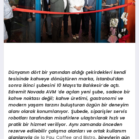
Dünyanı
n d
ö
rt bir yanından aldığı çekirdekleri kendi
tesisinde kahveye d
ö
nüştüren marka, İstanbul
’
dan
sonra ikinci şubesini 10 Mayıs
’
ta Balıkesir
’
de açtı
.
Edremit Novada AVM
‘
de açılan yeni şube, sadece bir
kahve noktası değil; kahve üretimi, gastronomi ve
modern yaşam tarzını buluşturan
ö
zgün bir deneyim
alanı olarak konumlanıyor. Şubede, siparişler servis
robotları tarafından misafirlere ulaştırılarak hızlı ve
pratik bir hizmet veriliyor. Aynı zamanda
ö
nceden
rezerve edilebilir çalışma alanları ve ortak kullanım
alanlarıyla
de la Pau Coffee and Bistro
, bireylerin gün