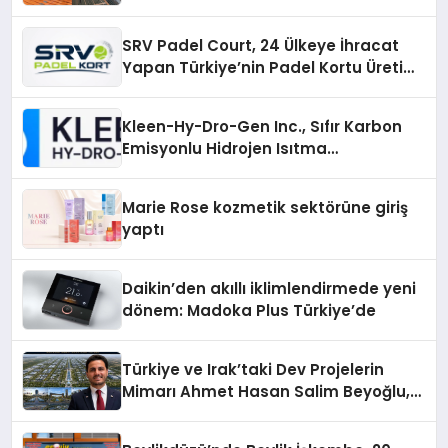
Çözümler
SRV Padel Court, 24 Ülkeye İhracat
Yapan Türkiye’nin Padel Kortu Üretim
Gücü
Kleen-Hy-Dro-Gen Inc., Sıfır Karbon
Emisyonlu Hidrojen Isıtma
Teknolojisinde ISO ve TSSA
Düzenleyici Onaylarını Aldı
Marie Rose kozmetik sektörüne giriş
yaptı
Daikin’den akıllı iklimlendirmede yeni
dönem: Madoka Plus Türkiye’de
Türkiye ve Irak’taki Dev Projelerin
Mimarı Ahmet Hasan Salim Beyoğlu,
10 Milyon Metrekarelik “Al Yusuf
Holding Industrial City” Projesini