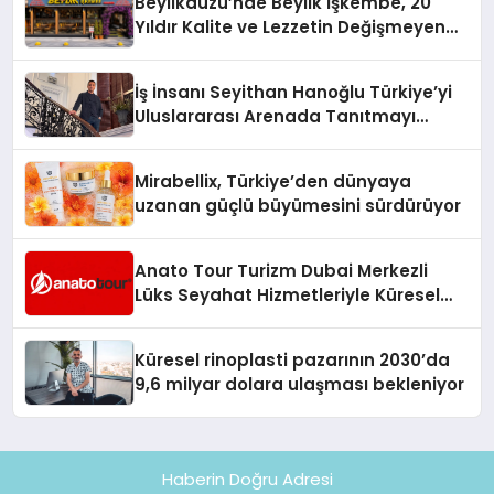
Beylikdüzü’nde Beylik İşkembe, 20
Hayata Geçirecek
Yıldır Kalite ve Lezzetin Değişmeyen
Adresi
İş İnsanı Seyithan Hanoğlu Türkiye’yi
Uluslararası Arenada Tanıtmayı
Hedefliyor
Mirabellix, Türkiye’den dünyaya
uzanan güçlü büyümesini sürdürüyor
Anato Tour Turizm Dubai Merkezli
Lüks Seyahat Hizmetleriyle Küresel
Turizmde Öne Çıkıyor
Küresel rinoplasti pazarının 2030’da
9,6 milyar dolara ulaşması bekleniyor
Haberin Doğru Adresi