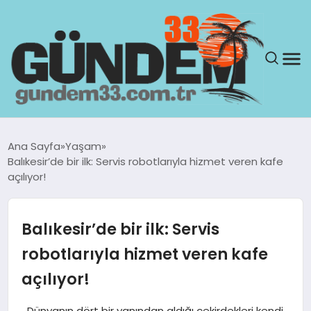
ANASAYFA
Ana Sayfa
Yaşam
Balıkesir’de bir ilk: Servis robotlarıyla hizmet veren kafe
GÜNDEM
açılıyor!
YAŞAM
Balıkesir’de bir ilk: Servis
SAĞLIK
robotlarıyla hizmet veren kafe
açılıyor!
TEKNOLOJI
Dünyanın dört bir yanından aldığı çekirdekleri kendi