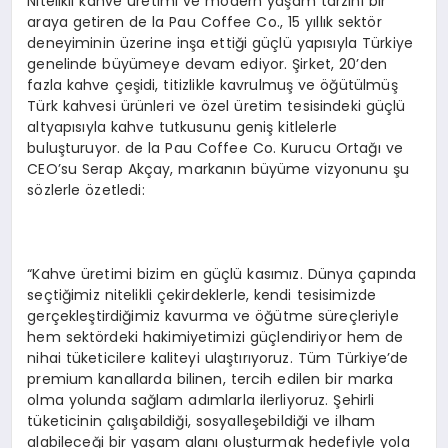
Nitelikli kahve üretimi ve modern yaşam tarzını bir
araya getiren de la Pau Coffee Co., 15 yıllık sektör
deneyiminin üzerine inşa ettiği güçlü yapısıyla Türkiye
genelinde büyümeye devam ediyor. Şirket, 20’den
fazla kahve çeşidi, titizlikle kavrulmuş ve öğütülmüş
Türk kahvesi ürünleri ve özel üretim tesisindeki güçlü
altyapısıyla kahve tutkusunu geniş kitlelerle
buluşturuyor. de la Pau Coffee Co. Kurucu Ortağı ve
CEO’su Serap Akçay, markanın büyüme vizyonunu şu
sözlerle özetledi:
“Kahve üretimi bizim en güçlü kasımız. Dünya çapında
seçtiğimiz nitelikli çekirdeklerle, kendi tesisimizde
gerçekleştirdiğimiz kavurma ve öğütme süreçleriyle
hem sektördeki hakimiyetimizi güçlendiriyor hem de
nihai tüketicilere kaliteyi ulaştırıyoruz. Tüm Türkiye’de
premium kanallarda bilinen, tercih edilen bir marka
olma yolunda sağlam adımlarla ilerliyoruz. Şehirli
tüketicinin çalışabildiği, sosyalleşebildiği ve ilham
alabileceği bir yaşam alanı oluşturmak hedefiyle yola